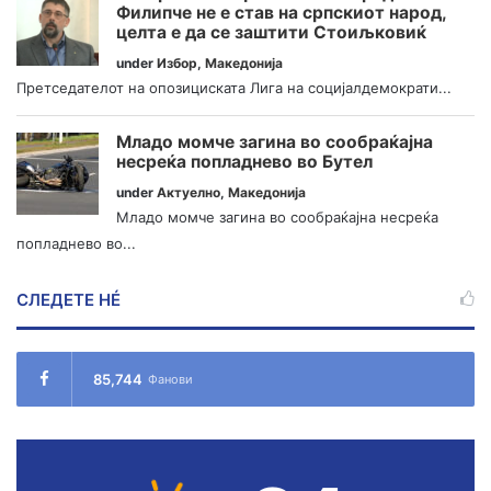
Филипче не е став на српскиот народ,
целта е да се заштити Стоиљковиќ
under
Избор
,
Македонија
Претседателот на опозициската Лига на социјалдемократи...
Младо момче загина во сообраќајна
несреќа попладнево во Бутел
under
Актуелно
,
Македонија
Младо момче загина во сообраќајна несреќа
попладнево во...
СЛЕДЕТЕ НÉ
85,744
Фанови