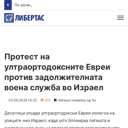
По речиси 30 години почнува судењето за убиството на Тупак Шакур
М
Протест на
ултраортодоксните Евреи
против задолжителната
воена служба во Израел
02.06.2026 10:22
566
Читање помалку од 1м
Десетици илјади ултраортодоксни Евреи излегоа на
улиците низ Израел, каде што блокираа патишта и
железници во знак на протест против задолжителната