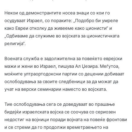
Некои од демонстрантите носеа знаци со кои го
осудуваат Израел, со пораките: „Подобро би умреле
како Евреи отколку да живееме како ционисти“ и
„Одбиваме да служиме во војската за ционистичката
религија“.
Воената служба е задолжителна за повеќето еврејски
мажи и жени во Израел, пишува Ал Џезира. Меѓутоа,
моќните ултраортодоксни партии со децении добиваат
ослободувања за своите следбеници за да можат да
учат на верски семинарии наместо во војската.
Тие ослободувања сега се доведуваат во прашање
бидејќи израелската војска се соочува со сериозен
недостиг на војници поради војната на повеќе фронтови
и се стреми да го продолжи времетраењето на