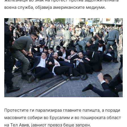
воена служба, објавија американските медиуми.
Протестите ги парализираа главните патишта, а поради
масовните собири во Ерусалим и во пошироката област
на Тел Авив, јавниот превоз беше запрен.