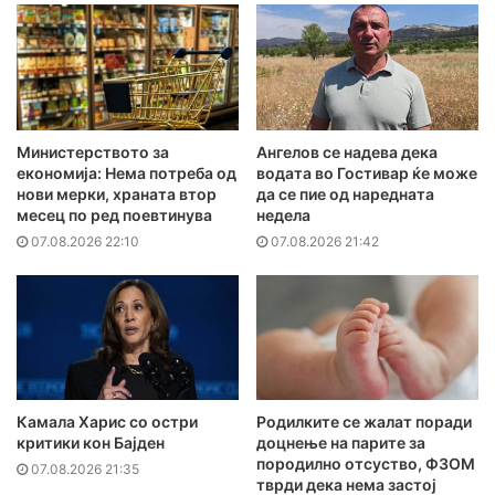
Министерството за
Ангелов се надева дека
економија: Нема потреба од
водата во Гостивар ќе може
нови мерки, храната втор
да се пие од наредната
месец по ред поевтинува
недела
07.08.2026 22:10
07.08.2026 21:42
Камала Харис со остри
Родилките се жалат поради
критики кон Бајден
доцнење на парите за
породилно отсуство, ФЗОМ
07.08.2026 21:35
тврди дека нема застој