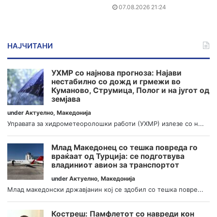
07.08.2026 21:24
НАЈЧИТАНИ
УХМР со најнова прогноза: Најави
нестабилно со дожд и грмежи во
Куманово, Струмица, Полог и на југот од
земјава
under
Актуелно
,
Македонија
Управата за хидрометеоролошки работи (УХМР) излезе со н...
Млад Македонец со тешка повреда го
враќаат од Турција: се подготвува
владиниот авион за транспортот
under
Актуелно
,
Македонија
Млад македонски државјанин кој се здобил со тешка повре...
Костреш: Памфлетот со навреди кон