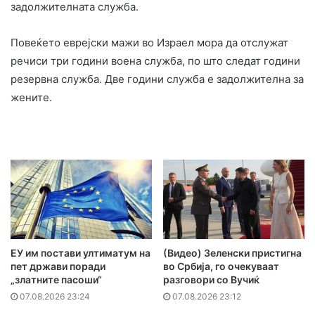
задолжителната служба.
Повеќето еврејски мажи во Израел мора да отслужат
речиси три години воена служба, по што следат години
резервна служба. Две години служба е задолжителна за
жените.
ЕУ им постави ултиматум на
(Видео) Зеленски пристигна
пет држави поради
во Србија, го очекуваат
„златните пасоши“
разговори со Вучиќ
07.08.2026 23:24
07.08.2026 23:12