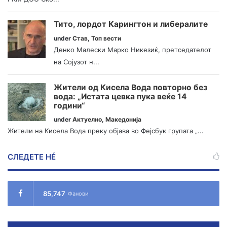
Тито, лордот Карингтон и либералите
under
Став
,
Топ вести
Денко Малески Марко Никезиќ, претседателот
на Сојузот н...
Жители од Кисела Вода повторно без
вода: „Истата цевка пука веќе 14
години“
under
Актуелно
,
Македонија
Жители на Кисела Вода преку објава во Фејсбук групата „...
СЛЕДЕТЕ НÉ
85,747
Фанови