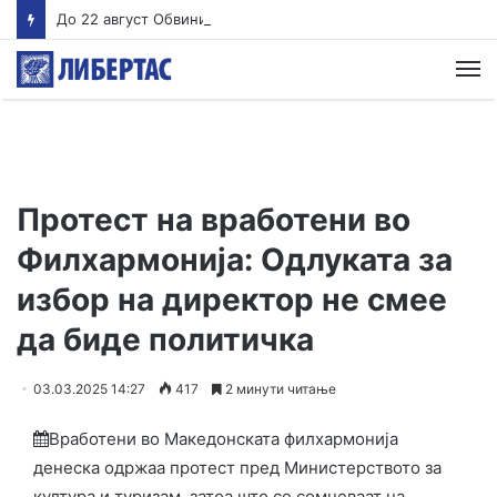
До 22 август Обвинителството треба да одлучи дали ќе подигне обвинение против Груби, во спротивно му се укинува куќниот притвор
М
Протест на вработени во
Филхармонија: Одлуката за
избор на директор не смее
да биде политичка
03.03.2025 14:27
417
2 минути читање
Вработени во Македонската филхармонија
денеска одржаа протест пред Министерството за
култура и туризам, затоа што се сомневаат на