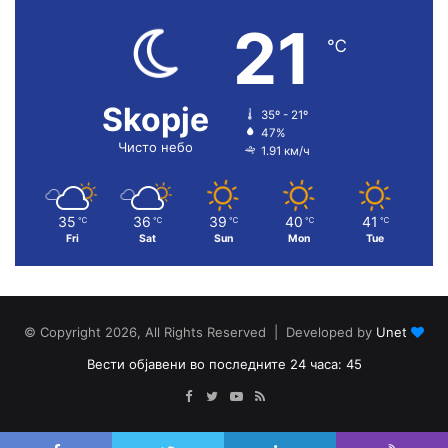
21
℃
Skopje
35º - 21º
47%
Чисто небо
1.91 км/ч
35
36
39
40
41
℃
℃
℃
℃
℃
Fri
Sat
Sun
Mon
Tue
© Copyright 2026, All Rights Reserved | Developed by
Unet
Вести објавени во последните 24 часа: 45
Facebook
Twitter
YouTube
RSS