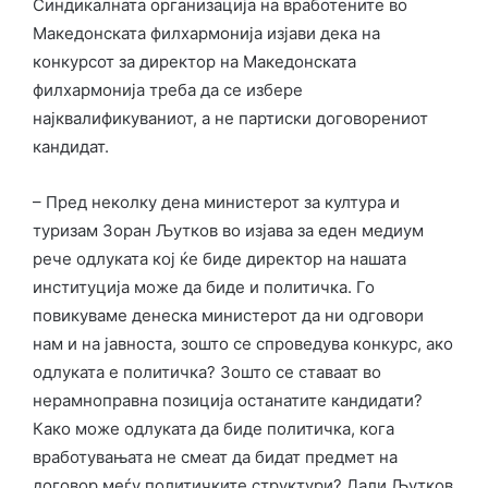
Синдикалната организација на вработените во
Македонската филхармонија изјави дека на
конкурсот за директор на Македонската
филхармонија треба да се избере
најквалификуваниот, а не партиски договорениот
кандидат.
– Пред неколку дена министерот за култура и
туризам Зоран Љутков во изјава за еден медиум
рече одлуката кој ќе биде директор на нашата
институција може да биде и политичка. Го
повикуваме денеска министерот да ни одговори
нам и на јавноста, зошто се спроведува конкурс, ако
одлуката е политичка? Зошто се ставаат во
нерамноправна позиција останатите кандидати?
Како може одлуката да биде политичка, кога
вработувањата не смеат да бидат предмет на
договор меѓу политичките структури? Дали Љутков