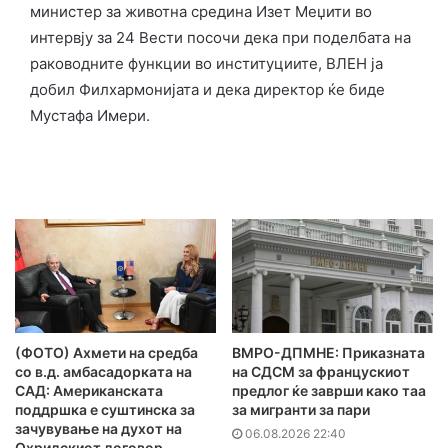
министер за животна средина Изет Меџити во
интервју за 24 Вести посочи дека при поделбата на
раководните функции во институциите, ВЛЕН ја
добил Филхармонијата и дека директор ќе биде
Мустафа Имери.
(ФОТО) Ахмети на средба
ВМРО-ДПМНЕ: Приказната
со в.д. амбасадорката на
на СДСМ за францускиот
САД: Американската
предлог ќе заврши како таа
поддршка е суштинска за
за мигранти за пари
зачувување на духот на
06.08.2026 22:40
Охридскиот договор