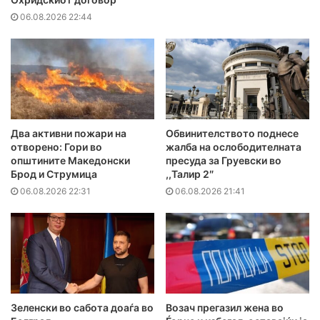
06.08.2026 22:44
Два активни пожари на
Обвинителството поднесе
отворено: Гори во
жалба на ослободителната
општините Македонски
пресуда за Груевски во
Брод и Струмица
,,Талир 2″
06.08.2026 22:31
06.08.2026 21:41
Зеленски во сабота доаѓа во
Возач прегазил жена во