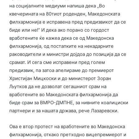
на социјалните медиуми напиша дека „Во
квечерината на 80тиот роденден, Македонската
филхармонија е исправена пред предизвикот да се
биде или не!“ И дека ако порано со гордост
вработените ќе кажеа дека се од Македонска
филхармонија, од постапките на некадарните
раководители и министри дојдоа до позиција да се
срамат. И сега сме исправени пред голем
предизвик, па затоа апелираме до премиерот
Христијан Мицкоски и до министерот Зоран
Љутков да не дозволат сегашниот срам на
вработените во Македонската филхармонија да
биде срам за ВМРО-ДМПНЕ, за нивните коалициски
партнери и за нашата држава, рече Лазаревски.
Ова е втор протест на вработените во Македонска
филхармонија, откако претходно вицепремиерот и