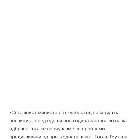
-Сегашниот министер за култура од позиција на
опозиција, пред една и пол година застана во наша
одбрана кога се соочувавме со проблеми
предизвикани од претходната власт. Тогаш Љутков