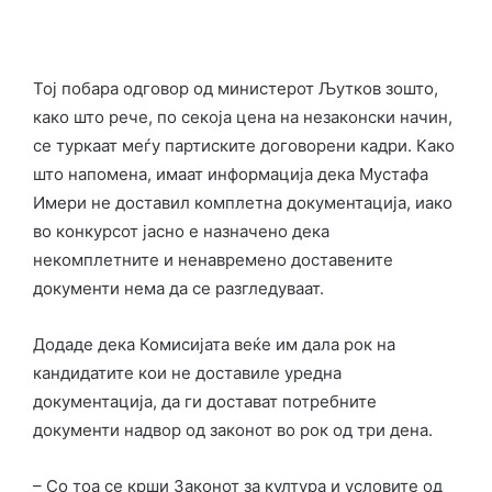
Тој побара одговор од министерот Љутков зошто,
како што рече, по секоја цена на незаконски начин,
се туркаат меѓу партиските договорени кадри. Како
што напомена, имаат информација дека Мустафа
Имери не доставил комплетна документација, иако
во конкурсот јасно е назначено дека
некомплетните и ненавремено доставените
документи нема да се разгледуваат.
Додаде дека Комисијата веќе им дала рок на
кандидатите кои не доставиле уредна
документација, да ги достават потребните
документи надвор од законот во рок од три дена.
– Со тоа се крши Законот за култура и условите од