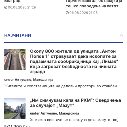
Белград
Ѓорче и избегал, оставајќи ја
тешко повредена на патот
06.08.2026 21:29
06.08.2026 21:03
НАЈЧИТАНИ
Околу 800 жители од улицата „Антон
Попов 1“ стравуваат дека ископите за
подземната сообраќајница кај „Лимак“
ќе ја загрозат безбедноста на нивната
зграда
under
Актуелно
,
Македонија
Жителите и сопствениците на деловни простори во станбен...
„Им симнувам капа на РКМ“: Сведочења
за случајот „Мазут“
under
Актуелно
,
Македонија
Хемиско вештачење покажува дека мазутот кој
РКМ ДОО Ско...