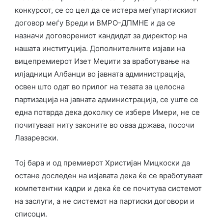
конкурсот, се со цел да се истера меѓупартискиот
договор меѓу Вреди и ВМРО-ДПМНЕ и да се
назначи договорениот кандидат за директор на
нашата институција. Дополнителните изјави на
вицепремиерот Изет Меџити за вработување на
илјадници Албанци во јавната администрација,
освен што одат во прилог на тезата за целосна
партизација на јавната администрација, се уште се
една потврда дека доколку се избере Имери, не се
почитуваат ниту законите во оваа држава, посочи
Лазаревски.
Тој бара и од премиерот Христијан Мицкоски да
остане доследен на изјавата дека ќе се вработуваат
компетентни кадри и дека ќе се почитува системот
на заслуги, а не системот на партиски договори и
списоци.