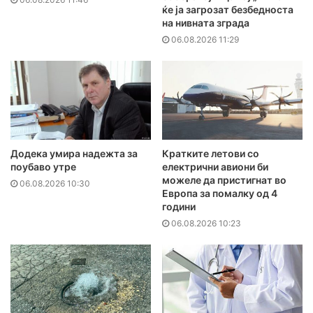
ќе ја загрозат безбедноста
на нивната зграда
06.08.2026 11:29
Додека умира надежта за
Кратките летови со
поубаво утре
електрични авиони би
можеле да пристигнат во
06.08.2026 10:30
Европа за помалку од 4
години
06.08.2026 10:23