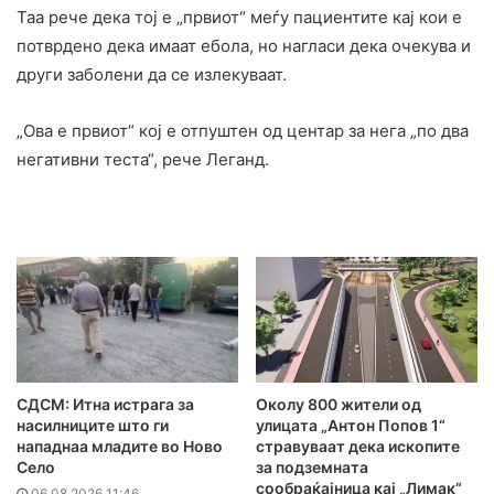
Таа рече дека тој е „првиот“ меѓу пациентите кај кои е
потврдено дека имаат ебола, но нагласи дека очекува и
други заболени да се излекуваат.
„Ова е првиот“ кој е отпуштен од центар за нега „по два
негативни теста“, рече Леганд.
СДСМ: Итна истрага за
Околу 800 жители од
насилниците што ги
улицата „Антон Попов 1“
нападнаа младите во Ново
стравуваат дека ископите
Село
за подземната
сообраќајница кај „Лимак“
06.08.2026 11:46