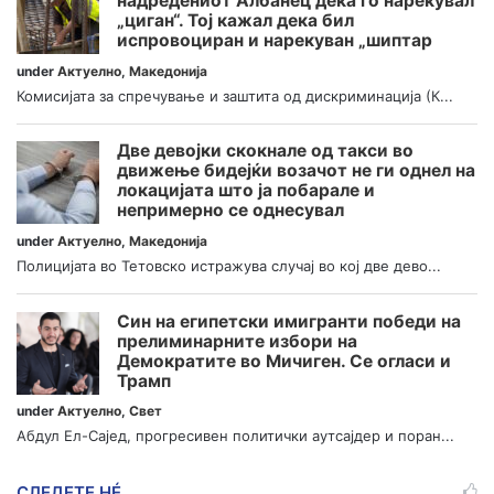
надредениот Албанец дека го нарекувал
„циган“. Тој кажал дека бил
испровоциран и нарекуван „шиптар
under
Актуелно
,
Македонија
Комисијата за спречување и заштита од дискриминација (К...
Две девојки скокнале од такси во
движење бидејќи возачот не ги однел на
локацијата што ја побарале и
непримерно се однесувал
under
Актуелно
,
Македонија
Полицијата во Тетовско истражува случај во кој две дево...
Син на египетски имигранти победи на
прелиминарните избори на
Демократите во Мичиген. Се огласи и
Трамп
under
Актуелно
,
Свет
Абдул Ел-Сајед, прогресивен политички аутсајдер и поран...
СЛЕДЕТЕ НÉ