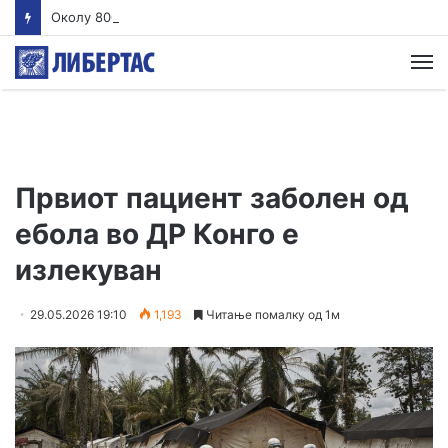
Околу 800 жители од улицата „Антон Попов 1“ стравуваат дека ископите за подземната сообраќајница кај „Лимак“ ќе ја загрозат безбедноста на нивната зграда
М
Првиот пациент заболен од
ебола во ДР Конго е
излекуван
29.05.2026 19:10
1,193
Читање помалку од 1м