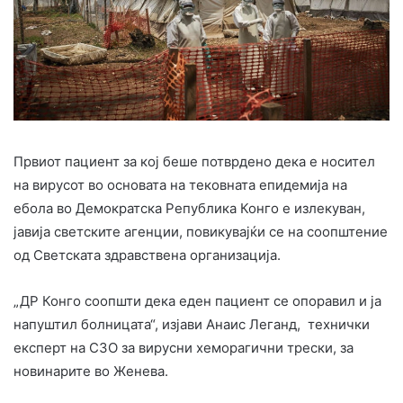
Првиот пациент за кој беше потврдено дека е носител
на вирусот во основата на тековната епидемија на
ебола во Демократска Република Конго е излекуван,
јавија светските агенции, повикувајќи се на соопштение
од Светската здравствена организација.
„ДР Конго соопшти дека еден пациент се опоравил и ја
напуштил болницата“, изјави Анаис Леганд, технички
експерт на СЗО за вирусни хеморагични трески, за
новинарите во Женева.