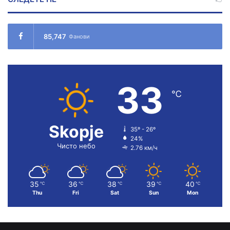
85,747
Фанови
33
℃
Skopje
35º - 26º
24%
Чисто небо
2.76 км/ч
35
36
38
39
40
℃
℃
℃
℃
℃
Thu
Fri
Sat
Sun
Mon