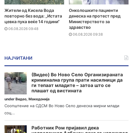
Жители од Кисела Вода
Онколошките пациенти
повторно без вода: „Истата
денеска на протест пред
цевка пука веќе 14 години“
Министерството за
здравство
06.08.2026 09:48
06.08.2026 09:38
НАЈЧИТАНИ
(Видео) Во Ново Село Организираната
криминална група прати насилници да
ги тепаат младите – затоа што се
плашат од вистината
under
Видео
,
Македонија
Соопштение на СДСМ Во Ново Село денеска мирни млади
соц...
Работник Ром пријавил дека