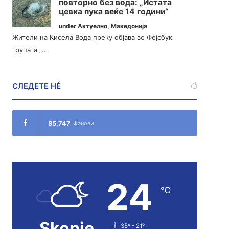
повторно без вода: „Истата
цевка пука веќе 14 години“
under
Актуелно
,
Македонија
Жители на Кисела Вода преку објава во Фејсбук
групата „...
СЛЕДЕТЕ НÉ
85,747
Фанови
24
℃
Skopje
35º - 21º