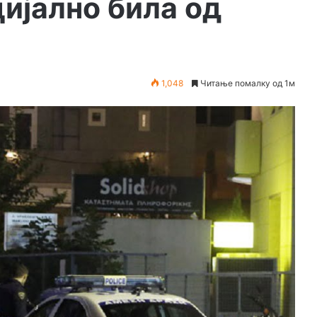
цијално била од
1,048
Читање помалку од 1м