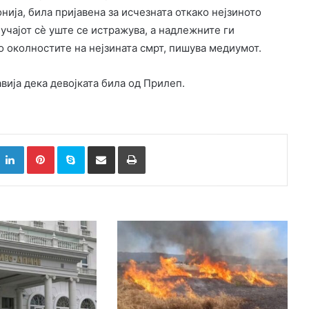
нија, била пријавена за исчезната откако нејзиното
лучајот сè уште се истражува, а надлежните ги
 околностите на нејзината смрт, пишува медиумот.
вија дека девојката била од Прилеп.
k
witter
LinkedIn
Pinterest
Skype
Сподели преку Е-маил
Испринтај