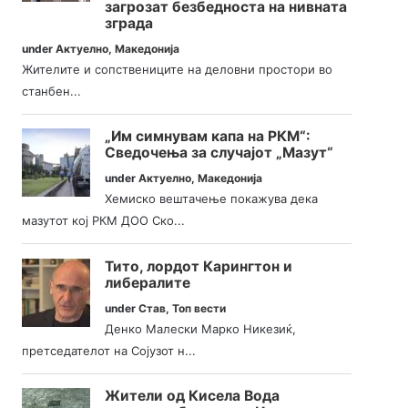
загрозат безбедноста на нивната
зграда
under
Актуелно
,
Македонија
Жителите и сопствениците на деловни простори во
станбен...
„Им симнувам капа на РКМ“:
Сведочења за случајот „Мазут“
under
Актуелно
,
Македонија
Хемиско вештачење покажува дека
мазутот кој РКМ ДОО Ско...
Тито, лордот Карингтон и
либералите
under
Став
,
Топ вести
Денко Малески Марко Никезиќ,
претседателот на Сојузот н...
Жители од Кисела Вода