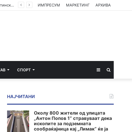
(ФОТО) Ахмети на средба со в.д. амбасадорката на САД: Американската поддршка е суштинска за зачувување на духот на Охридскиот договор
ИМПРЕСУМ
МАРКЕТИНГ
АРХИВА
Sidebar
Пребарај
ТАВ
СПОРТ
за
НАЈЧИТАНИ
Околу 800 жители од улицата
„Антон Попов 1“ стравуваат дека
ископите за подземната
сообраќајница кај „Лимак“ ќе ја