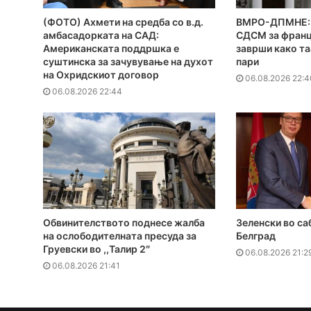
(ФОТО) Ахмети на средба со в.д.
ВМРО-ДПМНЕ: 
амбасадорката на САД:
СДСМ за франц
Американската поддршка е
заврши како та
суштинска за зачувување на духот
пари
на Охридскиот договор
06.08.2026 22:4
06.08.2026 22:44
Обвинителството поднесе жалба
Зеленски во са
на ослободителната пресуда за
Белград
Груевски во ,,Талир 2″
06.08.2026 21:2
06.08.2026 21:41