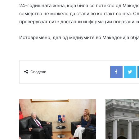
24-годишната жена, која била со потекло од Македо
семејство не можело да стапи во контакт со неа. С
проверуваат сите достапни информации поврзани со
Истовремено, дел од медиумите во Македонија обја
Faceboo
T
Сподели