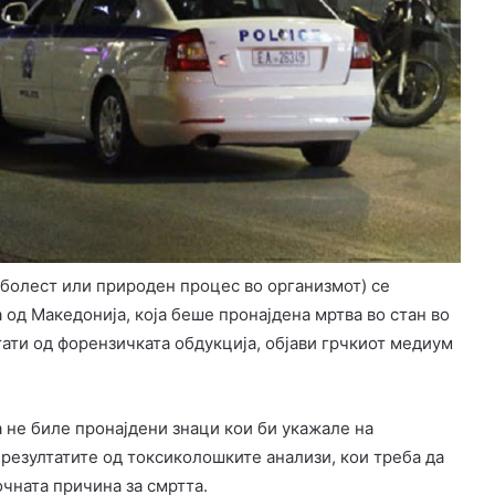
болест или природен процес во организмот) се
 од Македонија, која беше пронајдена мртва во стан во
тати од форензичката обдукција, објави грчкиот медиум
 не биле пронајдени знаци кои би укажале на
резултатите од токсиколошките анализи, кои треба да
чната причина за смртта.