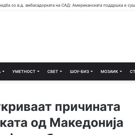
А
УМЕТНОСТ
СВЕТ
ШОУ-БИЗ
МОЗАИК
С
ткриваат причината
јката од Македонија