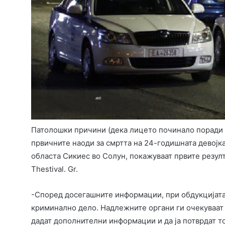
Патолошки причини (дека лицето починало поради 
првичните наоди за смртта на 24-годишната девојка
областа Сикиес во Солун, покажуваат првите резул
Thestival. Gr.
-Според досегашните информации, при обдукцијата
криминално дело. Надлежните органи ги очекуваат 
дадат дополнителни информации и да ја потврдат то