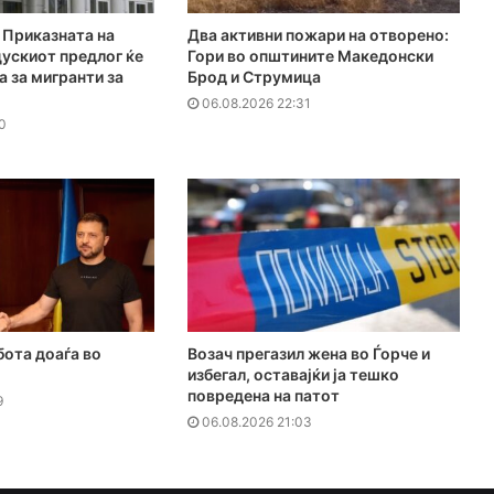
Приказната на
Два активни пожари на отворено:
ускиот предлог ќе
Гори во општините Македонски
а за мигранти за
Брод и Струмица
06.08.2026 22:31
0
бота доаѓа во
Возач прегазил жена во Ѓорче и
избегал, оставајќи ја тешко
повредена на патот
9
06.08.2026 21:03