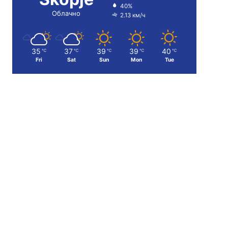
40%
Облачно
2.13 км/ч
35
37
39
39
40
℃
℃
℃
℃
℃
Fri
Sat
Sun
Mon
Tue