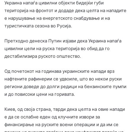
Украина напаѓа цивилни објекти бидејќи губи
територија на фронтот и додаде дека целта на нападите
е нарушување на енергетското снабдување и на
туристичката сезона во Русија.
Претходно денеска Путин изјави дека Украина напаѓа
цивилни цели на руска територија во обид да го
дестабилизира руското општество.
Од почетокот на годинава украинските напади врз
нафтените рафинерии се удвоиле, што во некои руски
региони доведе до долги редици на бензинските пумпи
и до повисоки цени на горивата.
Киев, од своја страна, тврди дека целта на овие напади
е да се ослабне еден од клучните извори за
финансирање на руските воени операции и да им се