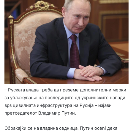
– Руската влада треба да преземе дополнителни мерки
за ублажување на последиците од украинските напади
врз цивилната инфраструктура на Русија – изјави
претседателот Владимир Путин.
Обраќајќи се на владина седница, Путин oceni дека