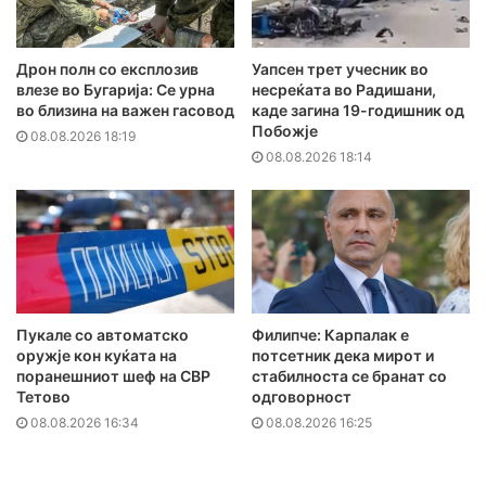
Дрон полн со експлозив
Уапсен трет учесник во
влезе во Бугарија: Се урна
несреќата во Радишани,
во близина на важен гасовод
каде загина 19-годишник од
Побожје
08.08.2026 18:19
08.08.2026 18:14
Пукале со автоматско
Филипче: Карпалак е
оружје кон куќата на
потсетник дека мирот и
поранешниот шеф на СВР
стабилноста се бранат со
Тетово
одговорност
08.08.2026 16:34
08.08.2026 16:25