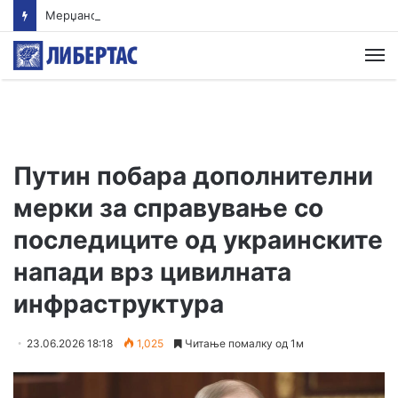
Мерџановски: Со владин авион во Скопје транспортиран пациент повреден на одмор во Турција
М
Путин побара дополнителни
мерки за справување со
последиците од украинските
напади врз цивилната
инфраструктура
23.06.2026 18:18
1,025
Читање помалку од 1м