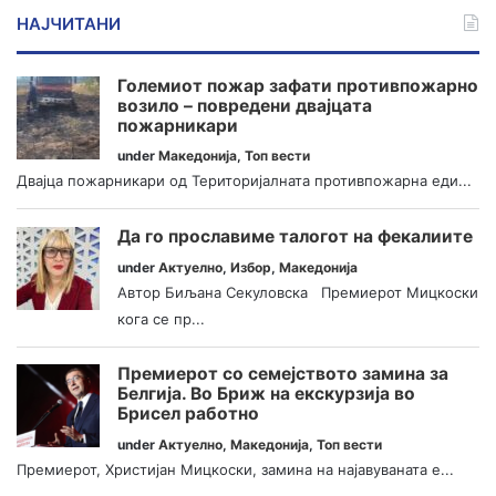
НАЈЧИТАНИ
Големиот пожар зафати противпожарно
возило – повредени двајцата
пожарникари
under
Македонија
,
Топ вести
Двајца пожарникари од Територијалната противпожарна еди...
Да го прославиме талогот на фекалиите
under
Актуелно
,
Избор
,
Македонија
Автор Биљана Секуловска Премиерот Мицкоски
кога се пр...
Премиерот со семејството замина за
Белгија. Во Бриж на екскурзија во
Брисел работно
under
Актуелно
,
Македонија
,
Топ вести
Премиерот, Христијан Мицкоски, замина на најавуваната е...