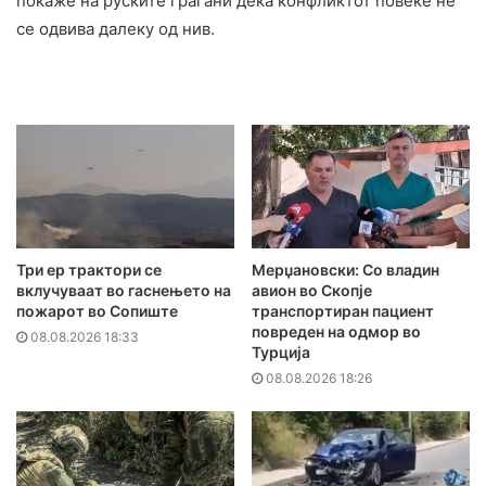
покаже на руските граѓани дека конфликтот повеќе не
се одвива далеку од нив.
Три ер трактори се
Мерџановски: Со владин
вклучуваат во гаснењето на
авион во Скопје
пожарот во Сопиште
транспортиран пациент
повреден на одмор во
08.08.2026 18:33
Турција
08.08.2026 18:26