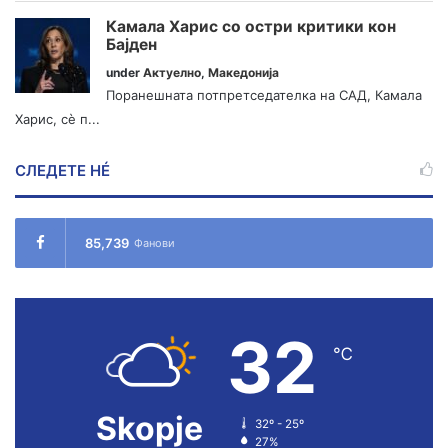
Камала Харис со остри критики кон
Бајден
under
Актуелно
,
Македонија
Поранешната потпретседателка на САД, Камала
Харис, сè п...
СЛЕДЕТЕ НÉ
85,739
Фанови
32
℃
Skopje
32º - 25º
27%