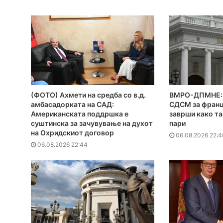
(ФОТО) Ахмети на средба со в.д.
ВМРО-ДПМНЕ: 
амбасадорката на САД:
СДСМ за франц
Американската поддршка е
заврши како та
суштинска за зачувување на духот
пари
на Охридскиот договор
06.08.2026 22:4
06.08.2026 22:44