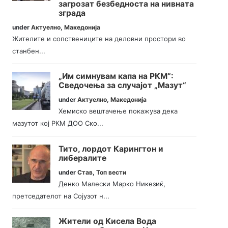
загрозат безбедноста на нивната
зграда
under
Актуелно
,
Македонија
Жителите и сопствениците на деловни простори во
станбен...
„Им симнувам капа на РКМ“:
Сведочења за случајот „Мазут“
under
Актуелно
,
Македонија
Хемиско вештачење покажува дека
мазутот кој РКМ ДОО Ско...
Тито, лордот Карингтон и
либералите
under
Став
,
Топ вести
Денко Малески Марко Никезиќ,
претседателот на Сојузот н...
Жители од Кисела Вода