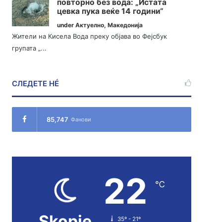
повторно без вода: „Истата
цевка пука веќе 14 години“
under
Актуелно
,
Македонија
Жители на Кисела Вода преку објава во Фејсбук
групата „...
СЛЕДЕТЕ НÉ
85,747
Фанови
22
℃
Skopje
35º - 21º