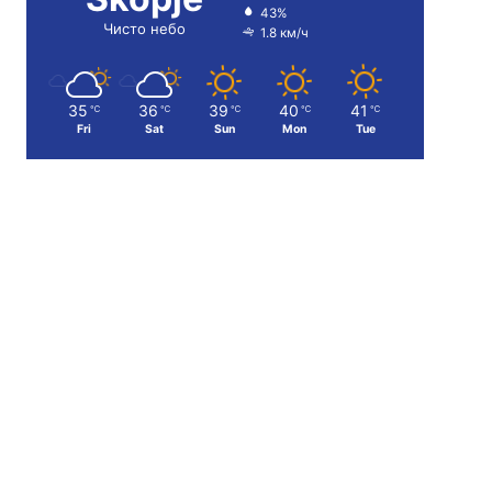
43%
Чисто небо
1.8 км/ч
35
36
39
40
41
℃
℃
℃
℃
℃
Fri
Sat
Sun
Mon
Tue