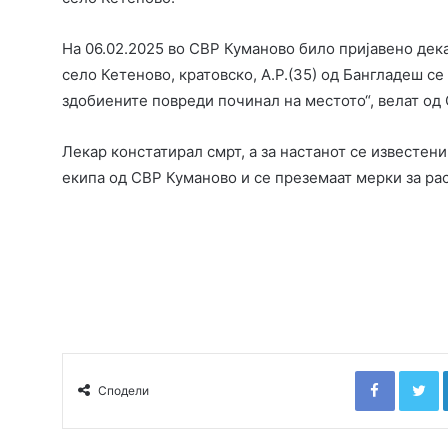
На 06.02.2025 во СВР Куманово било пријавено дек
село Кетеново, кратовско, А.Р.(35) од Бангладеш с
здобиените повреди починал на местото“, велат од
Лекар констатирал смрт, а за настанот се известен
екипа од СВР Куманово и се преземаат мерки за рас
Faceboo
T
Сподели