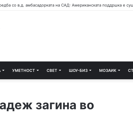
А
УМЕТНОСТ
СВЕТ
ШОУ-БИЗ
МОЗАИК
С
адеж загина во