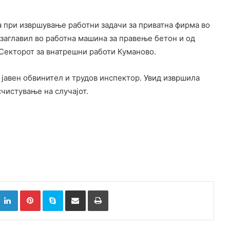
а при извршување работни задачи за приватна фирма во
е заглавил во работна машина за правење бетон и од
 Секторот за внатрешни работи Куманово.
и јавен обвинител и трудов инспектор. Увид извршила
чистување на случајот.
k
witter
LinkedIn
Pinterest
Skype
Сподели преку Е-маил
Испринтај