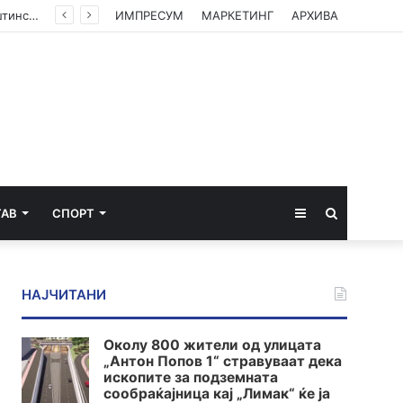
(ФОТО) Ахмети на средба со в.д. амбасадорката на САД: Американската поддршка е суштинска за зачувување на духот на Охридскиот договор
ИМПРЕСУМ
МАРКЕТИНГ
АРХИВА
Sidebar
Пребарај
ТАВ
СПОРТ
за
НАЈЧИТАНИ
Околу 800 жители од улицата
„Антон Попов 1“ стравуваат дека
ископите за подземната
сообраќајница кај „Лимак“ ќе ја