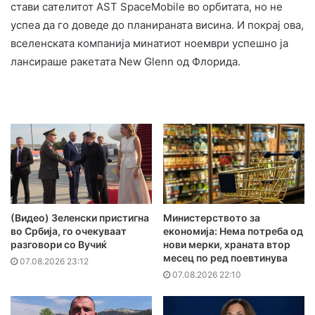
стави сателитот AST SpaceMobile во орбитата, но не
успеа да го доведе до планираната висина. И покрај ова,
вселенската компанија минатиот ноември успешно ја
лансираше ракетата New Glenn од Флорида.
(Видео) Зеленски пристигна
Министерството за
во Србија, го очекуваат
економија: Нема потреба од
разговори со Вучиќ
нови мерки, храната втор
месец по ред поевтинува
07.08.2026 23:12
07.08.2026 22:10