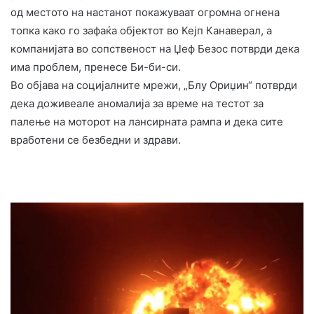
од местото на настанот покажуваат огромна огнена
топка како го зафаќа објектот во Кејп Канаверал, а
компанијата во сопственост на Џеф Безос потврди дека
има проблем, пренесе Би-би-си.
Во објава на социјалните мрежи, „Блу Ориџин“ потврди
дека доживеале аномалија за време на тестот за
палење на моторот на лансирната рампа и дека сите
вработени се безбедни и здрави.