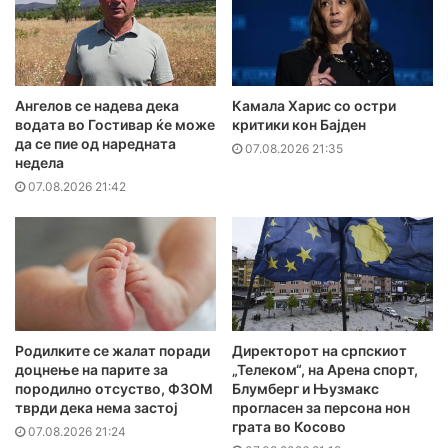
Ангелов се надева дека
Камала Харис со остри
водата во Гостивар ќе може
критики кон Бајден
да се пие од наредната
07.08.2026 21:35
недела
07.08.2026 21:42
Родилките се жалат поради
Директорот на српскиот
доцнење на парите за
„Телеком“, на Арена спорт,
породилно отсуство, ФЗОМ
Блумберг и Њузмакс
тврди дека нема застој
прогласен за персона нон
грата во Косово
07.08.2026 21:24