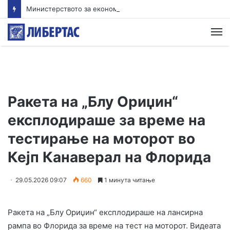
Министерството за економија: Нема потреба од нови мерки, храната втор месец по ред поевтинува
М
Ракета на „Блу Ориџин“
експлодираше за време на
тестирање на моторот во
Кејп Канаверал на Флорида
29.05.2026 09:07
660
1 минута читање
Ракета на „Блу Ориџин“ експлодираше на лансирна
рампа во Флорида за време на тест на моторот. Видеата