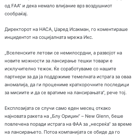
од FAA“ и дека немало влијание врз воздушниот
сообраќај.
Директорот на НАСА, Џаред Исакман, го коментираше
инцидентот на социјалната мрежа Икс.
„Вселенските летови се немилосрдни, а развојот на
новите можности за лансирање тешки товари е
исклучително тежок. Ќе соработуваме со нашите
партнери за да ја поддржиме темелната истрага за оваа
аномалија, да ги процениме краткорочните последици
за мисиите и да се вратиме на лансирањата“, рече тој.
Експлозијата се случи само еден месец откако
најновата ракета на „Блу Ориџин“ – New Glenn, беше
повлечена поради истрага на ФАА за „несреќа“ за време
на лансирањето. Потоа компанијата се обиде да го