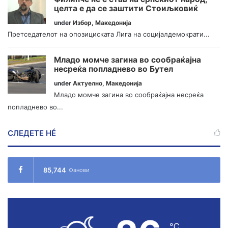
целта е да се заштити Стоиљковиќ
under
Избор
,
Македонија
Претседателот на опозициската Лига на социјалдемократи...
Младо момче загина во сообраќајна
несреќа попладнево во Бутел
under
Актуелно
,
Македонија
Младо момче загина во сообраќајна несреќа
попладнево во...
СЛЕДЕТЕ НÉ
85,744
Фанови
℃