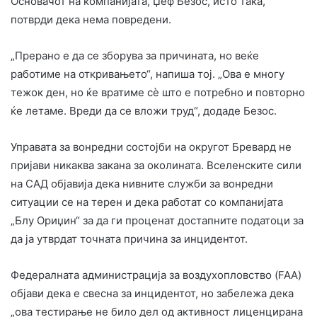
Основачот на компанијата, Џеф Безос, исто така,
потврди дека нема повредени.
„Прерано е да се зборува за причината, но веќе
работиме на откривањето“, напиша тој. „Ова е многу
тежок ден, но ќе вратиме сè што е потребно и повторно
ќе летаме. Вреди да се вложи труд“, додаде Безос.
Управата за вонредни состојби на округот Бревард не
пријави никаква закана за околината. Вселенските сили
на САД објавија дека нивните служби за вонредни
ситуации се на терен и дека работат со компанијата
„Блу Ориџин“ за да ги проценат достапните податоци за
да ја утврдат точната причина за инцидентот.
Федералната администрација за воздухопловство (FAA)
објави дека е свесна за инцидентот, но забележа дека
„ова тестирање не било дел од активност лиценцирана