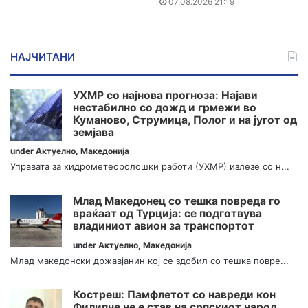
07.08.2026 21:19
НАЈЧИТАНИ
УХМР со најнова прогноза: Најави
нестабилно со дожд и грмежи во
Куманово, Струмица, Полог и на југот од
земјава
under
Актуелно
,
Македонија
Управата за хидрометеоролошки работи (УХМР) излезе со н...
Млад Македонец со тешка повреда го
враќаат од Турција: се подготвува
владиниот авион за транспортот
under
Актуелно
,
Македонија
Млад македонски државјанин кој се здобил со тешка повре...
Костреш: Памфлетот со навреди кон
Филипче не е став на српскиот народ,