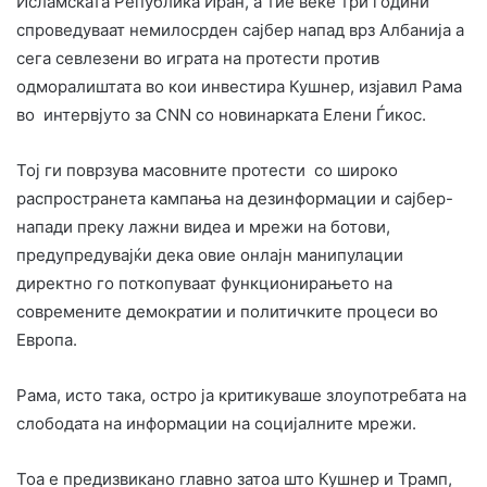
Исламската Република Иран, а тие веќе три години
спроведуваат немилосрден сајбер напад врз Албанија а
сега севлезени во играта на протести против
одморалиштата во кои инвестира Кушнер, изјавил Рама
во интервјуто за CNN со новинарката Елени Ѓикос.
Тој ги поврзува масовните протести со широко
распространета кампања на дезинформации и сајбер-
напади преку лажни видеа и мрежи на ботови,
предупредувајќи дека овие онлајн манипулации
директно го поткопуваат функционирањето на
современите демократии и политичките процеси во
Европа.
Рама, исто така, остро ја критикуваше злоупотребата на
слободата на информации на социјалните мрежи.
Тоа е предизвикано главно затоа што Кушнер и Трамп,