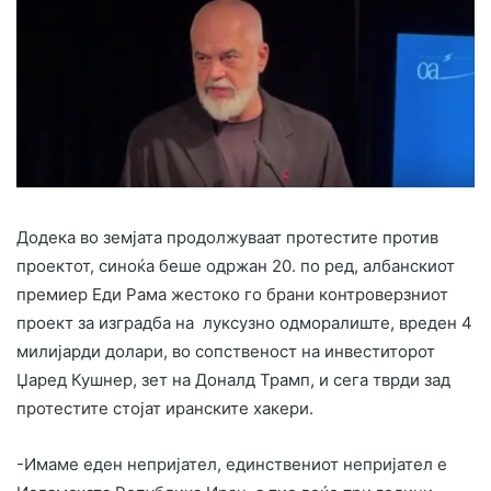
Додека во земјата продолжуваат протестите против
проектот, синоќа беше одржан 20. по ред, албанскиот
премиер Еди Рама жестоко го брани контроверзниот
проект за изградба на луксузно одморалиште, вреден 4
милијарди долари, во сопственост на инвеститорот
Џаред Кушнер, зет на Доналд Трамп, и сега тврди зад
протестите стојат иранските хакери.
-Имаме еден непријател, единствениот непријател е