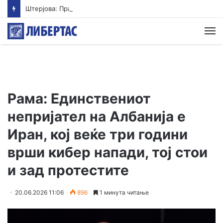
Штерјова: Пратеник и возач на градоначалник се меѓу напаѓачите во Ново Село, Обвинителството свесно одбива да реагира
М
Рама: Единствениот
непријател на Албанија е
Иран, кој веќе три години
врши кибер напади, тој стои
и зад протестите
20.06.2026 11:06
896
1 минута читање