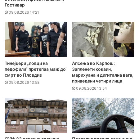
Гостивар
09.08.2026 14:21
Тинејџери „ловци на
Апсења во Карпош:
педофили“ претепаа маж до
Запленети кокаин,
смрт во Пловдив
марихуана и дигитална вага,
приведени четири лица
09.08.2026 13:58
09.08.2026 13:54
ДУИ: 83 владини седници
Постапка против едно лице