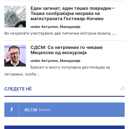
Еден загинат, еден тешко повреден –
Тешка сообраќајна несреќа на
магистралата Гостивар-Кичево
under
Актуелно
,
Македонија
Во несреќата учествувале две патнички моторни возила, „...
СДСМ: Со нетрпение го чекаме
Мицкоски од екскурзија
under
Актуелно
,
Македонија
Брисел е многу популарна дестинација за
летување, особе...
СЛЕДЕТЕ НÉ
85,738
Фанови