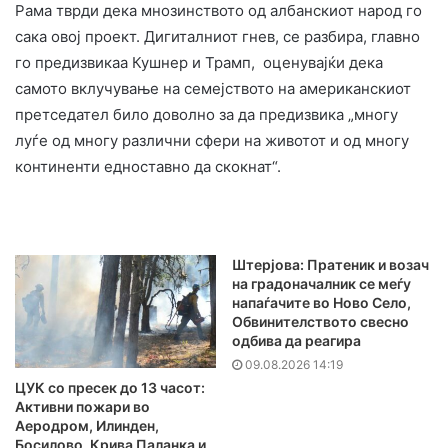
Рама тврди дека мнозинството од албанскиот народ го
сака овој проект. Дигиталниот гнев, се разбира, главно
го предизвикаа Кушнер и Трамп, оценувајќи дека
самото вклучување на семејството на американскиот
претседател било доволно за да предизвика „многу
луѓе од многу различни сфери на животот и од многу
континенти едноставно да скокнат“.
Штерјова: Пратеник и возач
на градоначалник се меѓу
напаѓачите во Ново Село,
Обвинителството свесно
одбива да реагира
09.08.2026 14:19
ЦУК со пресек до 13 часот:
Активни пожари во
Аеродром, Илинден,
Босилово, Крива Паланка и