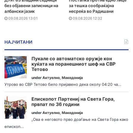
без објавени записници на
за тешка сообраќајна
албански јазик
несреќа во Радишани
09.08.2026 13:01
09.08.2026 12:32
НАЈЧИТАНИ
Пукале со автоматско оружје кон
куќата на поранешниот шеф на СВР
Тетово
under
Актуелно
,
Македонија
Утрово во СВР Тетово било пријавено дека околу 04:20 ча...
Епископот Партениј на Света Гора,
првпат по 36 години
under
Актуелно
,
Македонија
„Ова е неговото прво доаѓање на Света Гора како
епископ...