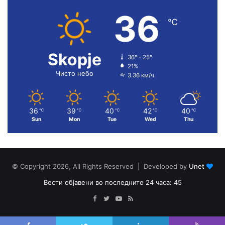
36
℃
Skopje
36º - 25º
21%
Чисто небо
3.36 км/ч
36
39
40
42
40
℃
℃
℃
℃
℃
Sun
Mon
Tue
Wed
Thu
© Copyright 2026, All Rights Reserved | Developed by
Unet
Вести објавени во последните 24 часа: 45
Facebook
Twitter
YouTube
RSS