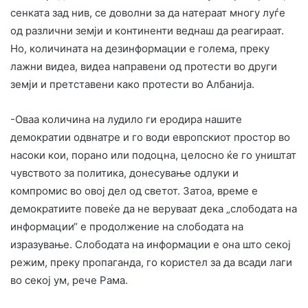
сенката зад нив, се доволни за да натераат многу луѓе
од различни земји и континенти веднаш да реагираат.
Но, количината на дезинформации е голема, преку
лажни видеа, видеа направени од протести во други
земји и претставени како протести во Албанија.
-Оваа количина на лудило ги еродира нашите
демократии одвнатре и го води европскиот простор во
насоки кои, порано или подоцна, целосно ќе го уништат
чувството за политика, донесување одлуки и
компромис во овој дел од светот. Затоа, време е
демократиите повеќе да не веруваат дека „слободата на
информации“ е продолжение на слободата на
изразување. Слободата на информации е она што секој
режим, преку пропаганда, го користел за да всади лаги
во секој ум, рече Рама.