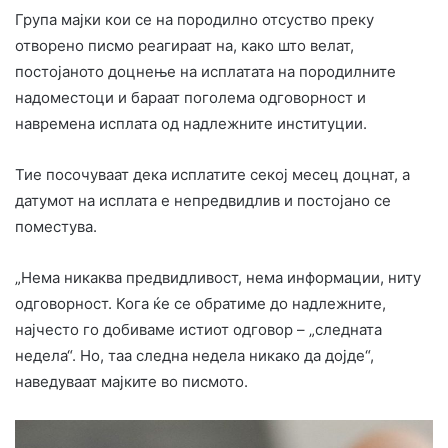
Група мајки кои се на породилно отсуство преку
отворено писмо реагираат на, како што велат,
постојаното доцнење на исплатата на породилните
надоместоци и бараат поголема одговорност и
навремена исплата од надлежните институции.
Тие посочуваат дека исплатите секој месец доцнат, а
датумот на исплата е непредвидлив и постојано се
поместува.
„Нема никаква предвидливост, нема информации, ниту
одговорност. Кога ќе се обратиме до надлежните,
најчесто го добиваме истиот одговор – „следната
недела“. Но, таа следна недела никако да дојде“,
наведуваат мајките во писмото.