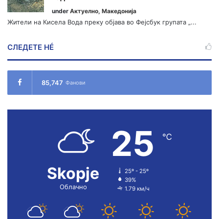
under
Актуелно
,
Македонија
Жители на Кисела Вода преку објава во Фејсбук групата „...
СЛЕДЕТЕ НÉ
85,747
Фанови
25
℃
Skopje
25º - 25º
39%
Облачно
1.79 км/ч