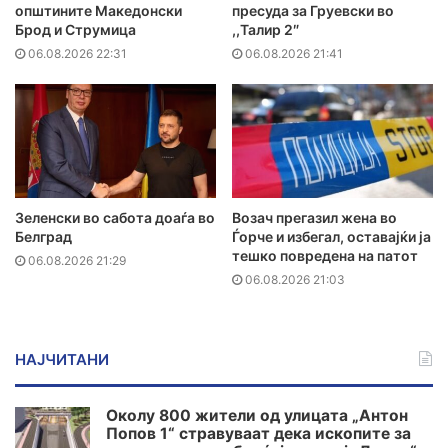
општините Македонски
пресуда за Груевски во
Брод и Струмица
,,Талир 2″
06.08.2026 22:31
06.08.2026 21:41
Зеленски во сабота доаѓа во
Возач прегазил жена во
Белград
Ѓорче и избегал, оставајќи ја
тешко повредена на патот
06.08.2026 21:29
06.08.2026 21:03
НАЈЧИТАНИ
Околу 800 жители од улицата „Антон
Попов 1“ стравуваат дека ископите за