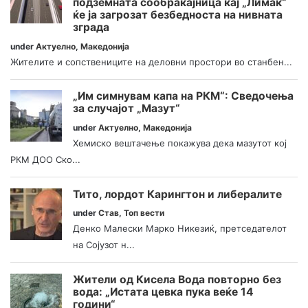
подземната сообраќајница кај „Лимак“
ќе ја загрозат безбедноста на нивната
зграда
under
Актуелно
,
Македонија
Жителите и сопствениците на деловни простори во станбен...
„Им симнувам капа на РКМ“: Сведочења
за случајот „Мазут“
under
Актуелно
,
Македонија
Хемиско вештачење покажува дека мазутот кој
РКМ ДОО Ско...
Тито, лордот Карингтон и либералите
under
Став
,
Топ вести
Денко Малески Марко Никезиќ, претседателот
на Сојузот н...
Жители од Кисела Вода повторно без
вода: „Истата цевка пука веќе 14
години“