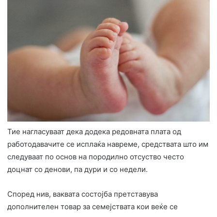
Тие нагласуваат дека додека редовната плата од
работодавачите се исплаќа навреме, средствата што им
следуваат по основ на породилно отсуство често
доцнат со денови, па дури и со недели.
Според нив, ваквата состојба претставува
дополнителен товар за семејствата кои веќе се