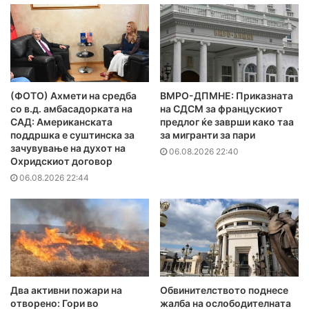
(ФОТО) Ахмети на средба
ВМРО-ДПМНЕ: Приказната
со в.д. амбасадорката на
на СДСМ за францускиот
САД: Американската
предлог ќе заврши како таа
поддршка е суштинска за
за мигранти за пари
зачувување на духот на
06.08.2026 22:40
Охридскиот договор
06.08.2026 22:44
Два активни пожари на
Обвинителството поднесе
отворено: Гори во
жалба на ослободителната