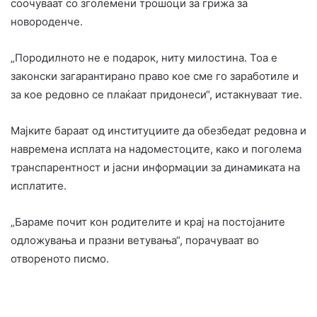
соочуваат со зголемени трошоци за грижа за
новороденче.
„Породилното не е подарок, ниту милостина. Тоа е
законски загарантирано право кое сме го заработиле и
за кое редовно се плаќаат придонеси“, истакнуваат тие.
Мајките бараат од институциите да обезбедат редовна и
навремена исплата на надоместоците, како и поголема
транспарентност и јасни информации за динамиката на
исплатите.
„Бараме почит кон родителите и крај на постојаните
одложувања и празни ветувања“, порачуваат во
отвореното писмо.