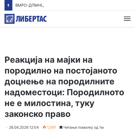
ВМРО-ДПМНЕ: Приказната на СДСМ за францускиот предлог ќе заврши како таа за мигранти за пари
М
Реакција на мајки на
породилно на постојаното
доцнење на породилните
надоместоци: Породилното
не е милостина, туку
законско право
26.06.2026 12:04
1,097
Читање помалку од 1м