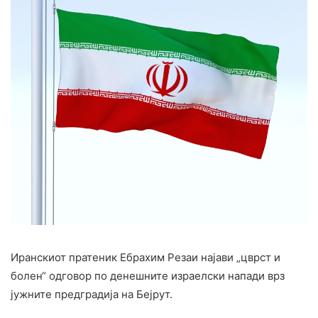
Иранскиот пратеник Ебрахим Резаи најави „цврст и
болен“ одговор по денешните израелски напади врз
јужните предградија на Бејрут.