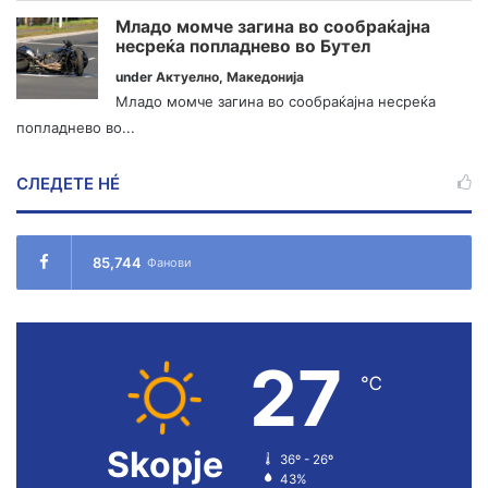
Младо момче загина во сообраќајна
несреќа попладнево во Бутел
under
Актуелно
,
Македонија
Младо момче загина во сообраќајна несреќа
попладнево во...
СЛЕДЕТЕ НÉ
85,744
Фанови
27
℃
Skopje
36º - 26º
43%