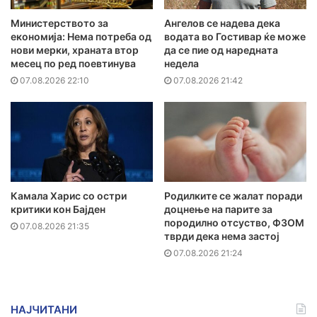
Министерството за
Ангелов се надева дека
економија: Нема потреба од
водата во Гостивар ќе може
нови мерки, храната втор
да се пие од наредната
месец по ред поевтинува
недела
07.08.2026 22:10
07.08.2026 21:42
Камала Харис со остри
Родилките се жалат поради
критики кон Бајден
доцнење на парите за
породилно отсуство, ФЗОМ
07.08.2026 21:35
тврди дека нема застој
07.08.2026 21:24
НАЈЧИТАНИ