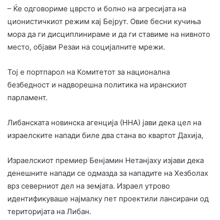
– Ќе одговориме цврсто и болно на агресијата на
ционистичкиот режим кај Бејрут. Овие бесни кучиња
мора да ги дисциплинираме и да ги ставиме на нивното
место, објави Резаи на социјалните мрежи.
Тој е портпарол на Комитетот за национална
безбедност и надворешна политика на иранскиот
парламент.
Либанската новинска агенција (ННА) јави дека цел на
израелските напади биле два стана во квартот Дахија,
Израелскиот премиер Бенјамин Нетанјаху изјави дека
денешните напади се одмазда за нападите на Хезболах
врз северниот дел на земјата. Израел утрово
идентификуваше најмалку пет проектили лансирани од
територијата на Либан.