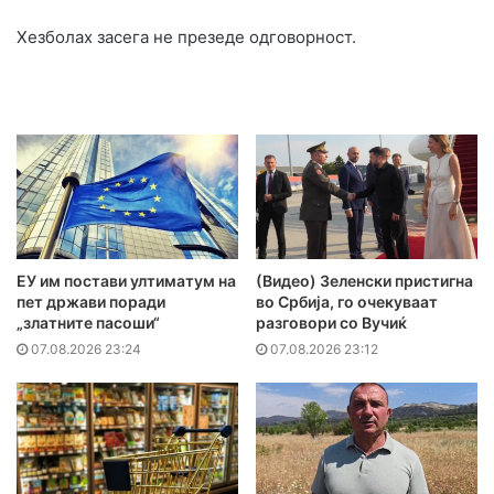
Хезболах засега не презеде одговорност.
ЕУ им постави ултиматум на
(Видео) Зеленски пристигна
пет држави поради
во Србија, го очекуваат
„златните пасоши“
разговори со Вучиќ
07.08.2026 23:24
07.08.2026 23:12