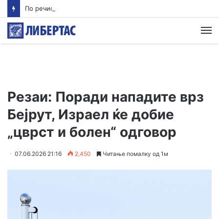
По речиси 30 години почнува судењето за убиството на Тупак Шакур
М
Резаи: Поради нападите врз
Бејрут, Израел ќе добие
„цврст и болен“ одговор
07.06.2026 21:16
2,450
Читање помалку од 1м