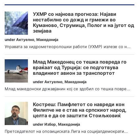
УХМР со најнова прогноза: Најави
нестабилно со дожд и грмежи во
Куманово, Струмица, Полог и на југот од
земјава
under
Актуелно
,
Македонија
Управата за хидрометеоролошки работи (УХМР) излезе со н...
Млад Македонец со тешка повреда го
враќаат од Турција: се подготвува
владиниот авион за транспортот
under
Актуелно
,
Македонија
Млад македонски државјанин кој се здобил со тешка повре...
Костреш: Памфлетот со навреди кон
Филипче не е став на српскиот народ,
целта е да се заштити Стоиљковиќ
under
Избор
,
Македонија
Претседателот на опозициската Лига на социјалдемократи...