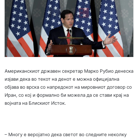
Американскиот државен секретар Марко Рубио денеска
изјави дека во текот на денот е можна официјална
објава во врска со напредокот на мировниот договор со
Иран, со кој и формално би можела да се стави крај на
војната на Блискиот Исток.
– Многу е веројатно дека светот во следните неколку