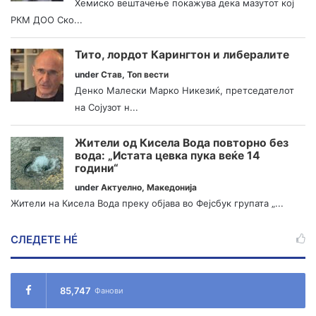
Хемиско вештачење покажува дека мазутот кој
РКМ ДОО Ско...
Тито, лордот Карингтон и либералите
under
Став
,
Топ вести
Денко Малески Марко Никезиќ, претседателот
на Сојузот н...
Жители од Кисела Вода повторно без
вода: „Истата цевка пука веќе 14
години“
under
Актуелно
,
Македонија
Жители на Кисела Вода преку објава во Фејсбук групата „...
СЛЕДЕТЕ НÉ
85,747
Фанови