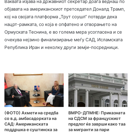
Ваквата изјава на државниот секретар доаѓа веднаш по
објавата на американскиот претседател Доналд Трамп,
кој на својата платформа „Трут соушл“ потврди дека
нацрт-рамката, со која е опфатено и отворањето на
Ормуската Теснина, е во голема мера усогласена и се
очекува нејзино финализирање меѓу САД, Исламската
Република Иран и неколку други земји-посредници.
(ФОТО) Ахмети на средба
ВМРО-ДПМНЕ: Приказната
со в.д. амбасадорката на
на СДСМ за францускиот
САД: Американската
предлог ќе заврши како таа
поддршка е суштинска за
за мигранти за пари