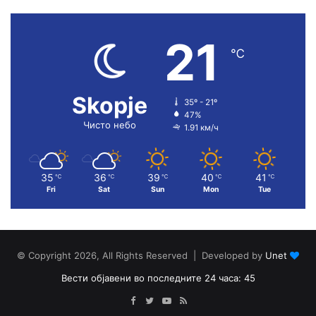
21
℃
Skopje
35º - 21º
47%
Чисто небо
1.91 км/ч
35
36
39
40
41
℃
℃
℃
℃
℃
Fri
Sat
Sun
Mon
Tue
© Copyright 2026, All Rights Reserved | Developed by
Unet
Вести објавени во последните 24 часа: 45
Facebook
Twitter
YouTube
RSS