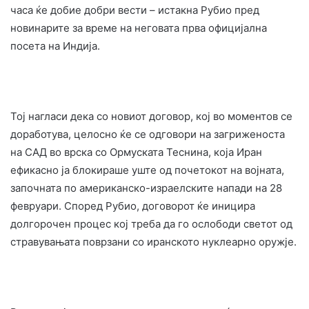
часа ќе добие добри вести – истакна Рубио пред
новинарите за време на неговата прва официјална
посета на Индија.
Тој нагласи дека со новиот договор, кој во моментов се
доработува, целосно ќе се одговори на загриженоста
на САД во врска со Ормуската Теснина, која Иран
ефикасно ја блокираше уште од почетокот на војната,
започната по американско-израелските напади на 28
февруари. Според Рубио, договорот ќе иницира
долгорочен процес кој треба да го ослободи светот од
стравувањата поврзани со иранското нуклеарно оружје.