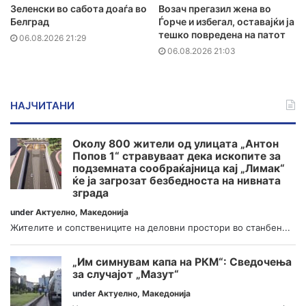
Зеленски во сабота доаѓа во
Возач прегазил жена во
Белград
Ѓорче и избегал, оставајќи ја
тешко повредена на патот
06.08.2026 21:29
06.08.2026 21:03
НАЈЧИТАНИ
Околу 800 жители од улицата „Антон
Попов 1“ стравуваат дека ископите за
подземната сообраќајница кај „Лимак“
ќе ја загрозат безбедноста на нивната
зграда
under
Актуелно
,
Македонија
Жителите и сопствениците на деловни простори во станбен...
„Им симнувам капа на РКМ“: Сведочења
за случајот „Мазут“
under
Актуелно
,
Македонија