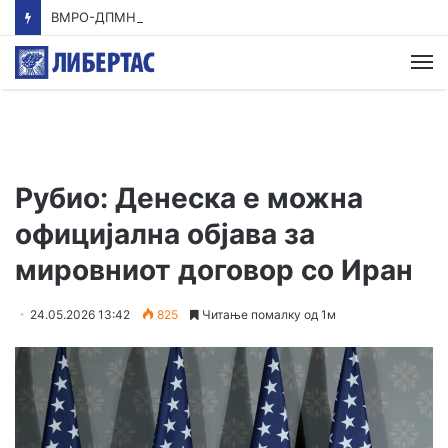
ВМРО-ДПМНЕ: Приказната на СДСМ за францускиот предлог ќе заврши како таа за мигранти за пари
М
Рубио: Денеска е можна
официјална објава за
мировниот договор со Иран
24.05.2026 13:42
825
Читање помалку од 1м