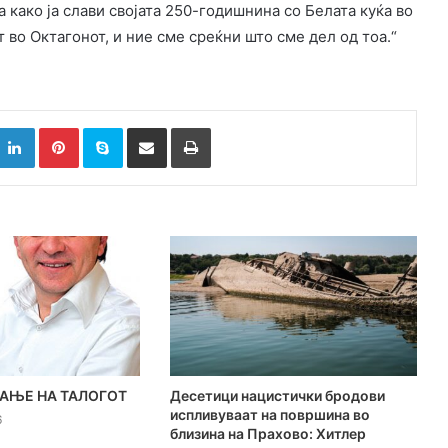
 како ја слави својата 250-годишнина со Белата куќа во
 во Октагонот, и ние сме среќни што сме дел од тоа.“
k
witter
LinkedIn
Pinterest
Skype
Сподели преку Е-маил
Испринтај
АЊЕ НА ТАЛОГОТ
Десетици нацистички бродови
испливуваат на површина во
6
близина на Прахово: Хитлер