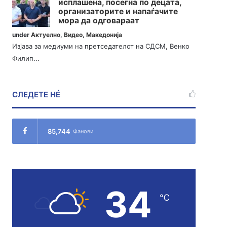
исплашена, посегна по децата,
организаторите и напаѓачите
мора да одговараат
under
Актуелно
,
Видео
,
Македонија
Изјава за медиуми на претседателот на СДСМ, Венко
Филип...
СЛЕДЕТЕ НÉ
85,744
Фанови
34
℃