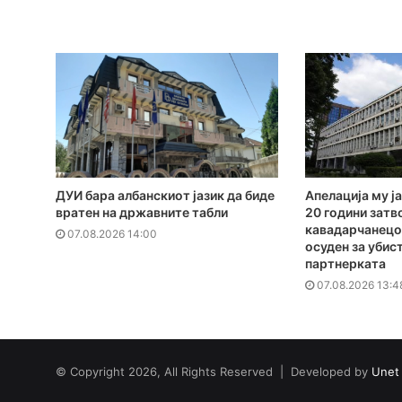
ДУИ бара албанскиот јазик да биде
Апелација му ја
вратен на државните табли
20 години затв
кавадарчанецот
07.08.2026 14:00
осуден за убис
партнерката
07.08.2026 13:4
© Copyright 2026, All Rights Reserved | Developed by
Unet