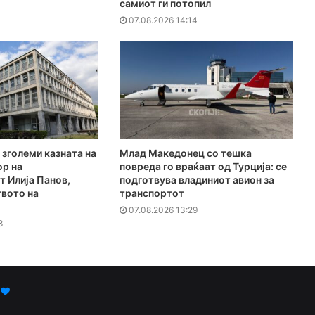
самиот ги потопил
07.08.2026 14:14
 зголеми казната на
Млад Македонец со тешка
ор на
повреда го враќаат од Турција: се
 Илија Панов,
подготвува владиниот авион за
твото на
транспортот
07.08.2026 13:29
8