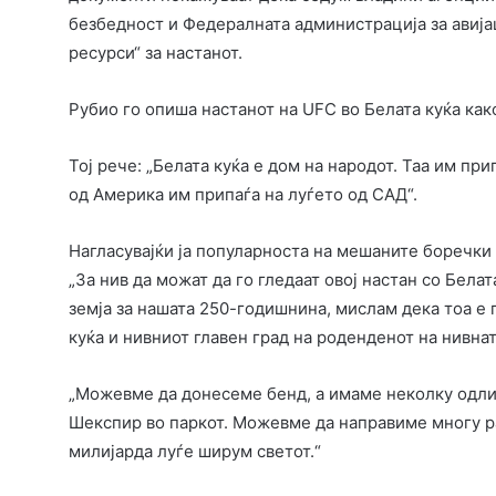
безбедност и Федералната администрација за авија
ресурси“ за настанот.
Рубио го опиша настанот на UFC во Белата куќа как
Тој рече: „Белата куќа е дом на народот. Таа им пр
од Америка им припаѓа на луѓето од САД“.
Нагласувајќи ја популарноста на мешаните боречки
„За нив да можат да го гледаат овој настан со Бела
земја за нашата 250-годишнина, мислам дека тоа е 
куќа и нивниот главен град на роденденот на нивнат
„Можевме да донесеме бенд, а имаме неколку одл
Шекспир во паркот. Можевме да направиме многу ра
милијарда луѓе ширум светот.“