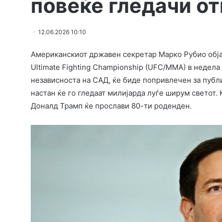
повеќе гледачи о
12.06.2026 10:10
Aмериканскиот државен секретар Марко Рубио обја
Ultimate Fighting Championship (UFC/MMA) в недела
независноста на САД, ќе биде попривлечен за публи
настан ќе го гледаат милијарда луѓе ширум светот.
Доналд Трамп ќе прослави 80-ти роденден.