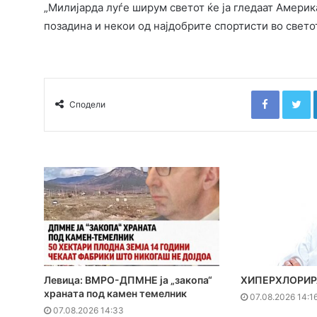
„Милијарда луѓе ширум светот ќе ја гледаат Америка
позадина и некои од најдобрите спортисти во светот
Faceboo
T
Сподели
Левица: ВМРО-ДПМНЕ ја „закопа“
ХИПЕРХЛОРИР
храната под камен темелник
07.08.2026 14:1
07.08.2026 14:33