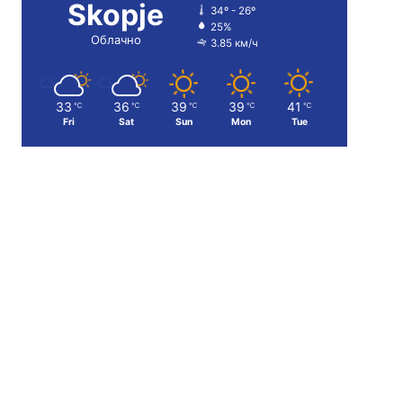
Skopje
34º - 26º
25%
Облачно
3.85 км/ч
33
36
39
39
41
℃
℃
℃
℃
℃
Fri
Sat
Sun
Mon
Tue