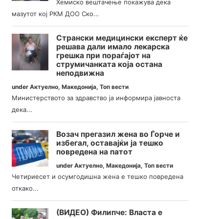
Хемиско вештачење покажува дека
мазутот кој РКМ ДОО Ско...
Странски медицински експерт ќе
решава дали имало лекарска
грешка при пораѓајот на
струмичанката која остана
неподвижна
under
Актуелно
,
Македонија
,
Топ вести
Министерството за здравство ја информира јавноста
дека...
Возач прегазил жена во Ѓорче и
избегал, оставајќи ја тешко
повредена на патот
under
Актуелно
,
Македонија
,
Топ вести
Четириесет и осумгодишна жена е тешко повредена
откако...
(ВИДЕО) Филипче: Власта е