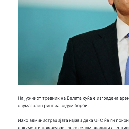
На јужниот тревник на Белата куќа е изградена ар
осумаголен ринг за седум борби.
Иако администрацијата изјави дека UFC ќе ги покр
документи покажуваат дека седум владини агенции,