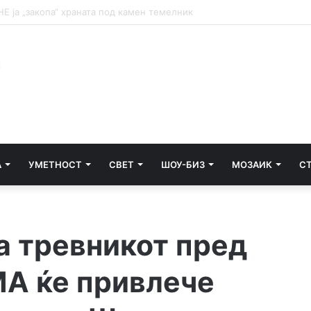
НА ТАЛОГОТ
А
УМЕТНОСТ
СВЕТ
ШОУ-БИЗ
МОЗАИК
С
а тревникот пред
МА ќе привлече