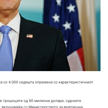
ена со 4.000 седишта опремена со карактеристичниот
ие трошоците од 60 милиони долари, судските
 вклучувајќи го Министерството за внатрешна