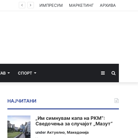
ИМПРЕСУМ
МАРКЕТИНГ
АРХИВА
Sidebar
Пребарај
ТАВ
СПОРТ
за
НАЈЧИТАНИ
„Им симнувам капа на РКМ“:
Сведочења за случајот „Мазут“
under
Актуелно
,
Македонија