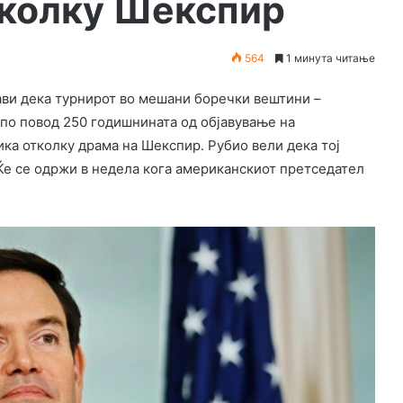
тколку Шекспир
564
1 минута читање
ви дека турнирот во мешани боречки вештини –
 по повод 250 годишнината од објавување на
ка отколку драма на Шекспир. Рубио вели дека тој
 Ќе се одржи в недела кога американскиот претседател