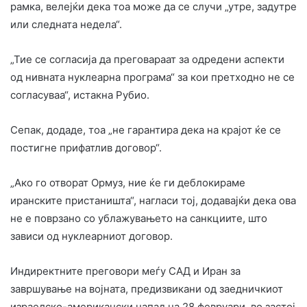
рамка, велејќи дека тоа може да се случи „утре, задутре
или следната недела“.
„Тие се согласија да преговараат за одредени аспекти
од нивната нуклеарна програма“ за кои претходно не се
согласуваа“, истакна Рубио.
Сепак, додаде, тоа „не гарантира дека на крајот ќе се
постигне прифатлив договор“.
„Ако го отворат Ормуз, ние ќе ги деблокираме
иранските пристаништа“, нагласи тој, додавајќи дека ова
не е поврзано со ублажувањето на санкциите, што
зависи од нуклеарниот договор.
Индиректните преговори меѓу САД и Иран за
завршување на војната, предизвикани од заедничкиот
израелско-американски напад на 28 февруари, во застој