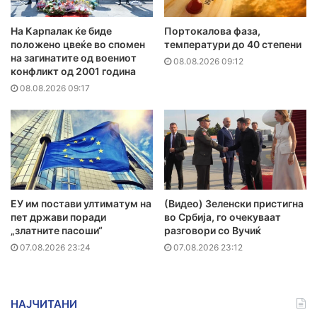
На Карпалак ќе биде
Портокалова фаза,
положено цвеќе во спомен
температури до 40 степени
на загинатите од воениот
08.08.2026 09:12
конфликт од 2001 година
08.08.2026 09:17
ЕУ им постави ултиматум на
(Видео) Зеленски пристигна
пет држави поради
во Србија, го очекуваат
„златните пасоши“
разговори со Вучиќ
07.08.2026 23:24
07.08.2026 23:12
НАЈЧИТАНИ