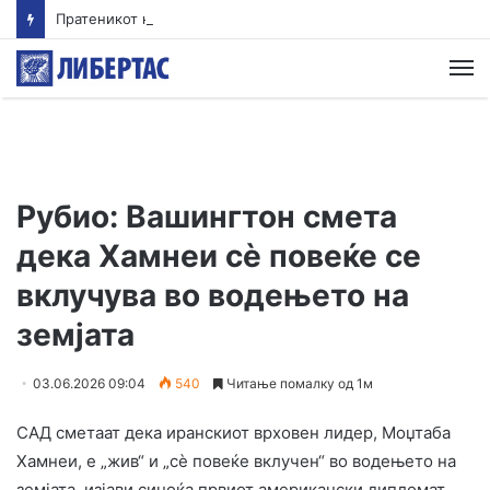
Пратеникот на ОН за Јемен предупредува на ризик од обновен конфликт од големи размери
М
Рубио: Вашингтон смета
дека Хамнеи сè повеќе се
вклучува во водењето на
земјата
03.06.2026 09:04
540
Читање помалку од 1м
САД сметаат дека иранскиот врховен лидер, Моџтаба
Хамнеи, е „жив“ и „сè повеќе вклучен“ во водењето на
земјата, изјави синоќа првиот американски дипломат