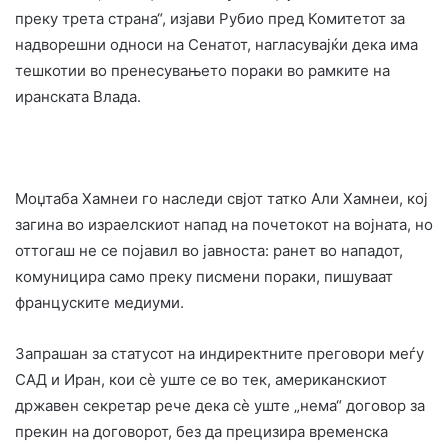
преку трета страна“, изјави Рубио пред Комитетот за
надворешни односи на Сенатот, нагласувајќи дека има
тешкотии во пренесувањето пораки во рамките на
иранската Влада.
Моџтаба Хамнеи го наследи свјот татко Али Хамнеи, кој
загина во израелскиот напад на почетокот на војната, но
оттогаш не се појавил во јавноста: ранет во нападот,
комуницира само преку писмени пораки, пишуваат
француските медиуми.
Запрашан за статусот на индиректните преговори меѓу
САД и Иран, кои сè уште се во тек, американскиот
државен секретар рече дека сè уште „нема“ договор за
прекин на договорот, без да прецизира временска