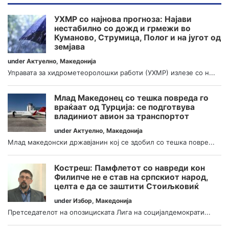
УХМР со најнова прогноза: Најави
нестабилно со дожд и грмежи во
Куманово, Струмица, Полог и на југот од
земјава
under
Актуелно
,
Македонија
Управата за хидрометеоролошки работи (УХМР) излезе со н...
Млад Македонец со тешка повреда го
враќаат од Турција: се подготвува
владиниот авион за транспортот
under
Актуелно
,
Македонија
Млад македонски државјанин кој се здобил со тешка повре...
Костреш: Памфлетот со навреди кон
Филипче не е став на српскиот народ,
целта е да се заштити Стоиљковиќ
under
Избор
,
Македонија
Претседателот на опозициската Лига на социјалдемократи...