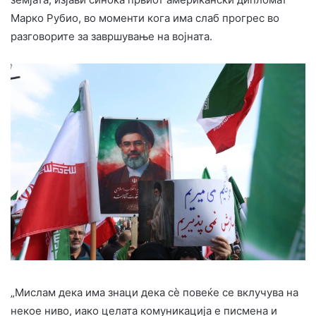
Марко Рубио, во моменти кога има слаб прогрес во
разговорите за завршување на војната.
„Мислам дека има знаци дека сè повеќе се вклучува на
некое ниво, иако целата комуникација е писмена и