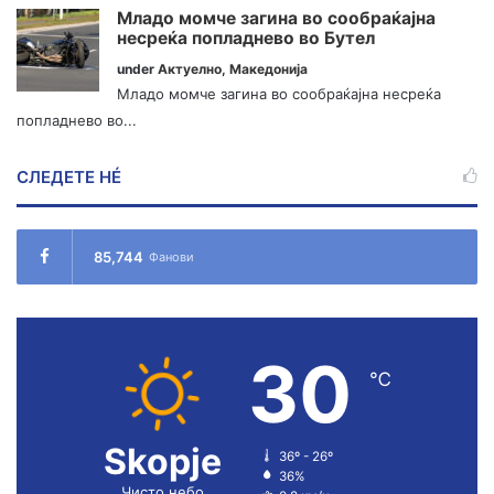
Младо момче загина во сообраќајна
несреќа попладнево во Бутел
under
Актуелно
,
Македонија
Младо момче загина во сообраќајна несреќа
попладнево во...
СЛЕДЕТЕ НÉ
85,744
Фанови
30
℃
Skopje
36º - 26º
36%
Чисто небо