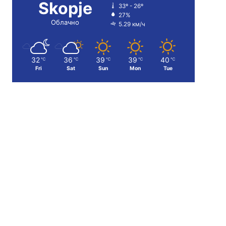
Skopje
33º - 26º
27%
Облачно
5.29 км/ч
32
36
39
39
40
℃
℃
℃
℃
℃
Fri
Sat
Sun
Mon
Tue