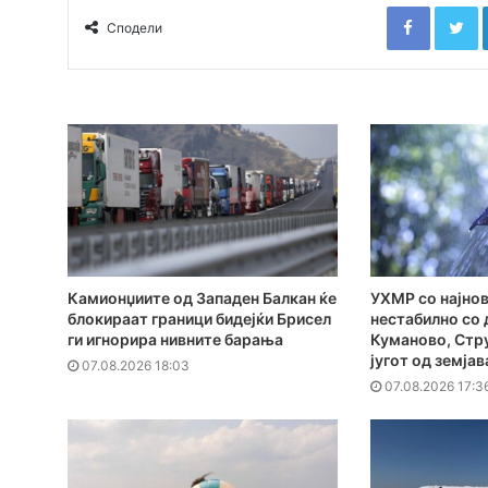
Faceboo
T
Сподели
Камионџиите од Западен Балкан ќе
УХМР со најнов
блокираат граници бидејќи Брисел
нестабилно со 
ги игнорира нивните барања
Куманово, Стру
југот од земјав
07.08.2026 18:03
07.08.2026 17:3