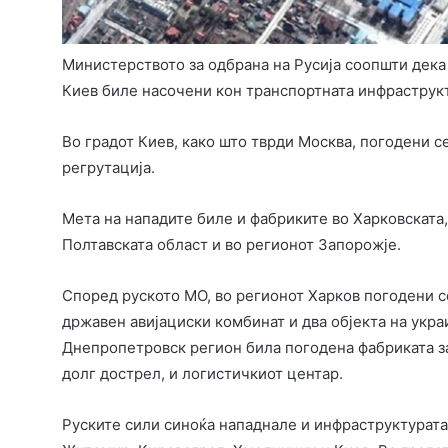
Министерството за одбрана на Русија соопшти дека
Киев биле насочени кон транспортната инфраструк
Во градот Киев, како што тврди Москва, погодени с
регрутација.
Мета на нападите биле и фабриките во Харковската
Полтавската област и во регионот Запорожје.
Според руското МО, во регионот Харков погодени се
државен авијациски комбинат и два објекта на укр
Днепропетровск регион била погодена фабриката за
долг дострел, и логистичкиот центар.
Руските сили синоќа нападнале и инфраструктурата