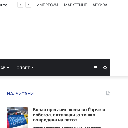
Камионџиите од Западен Балкан ќе блокираат граници бидејќи Брисел ги игнорира нивните барања
ИМПРЕСУМ
МАРКЕТИНГ
АРХИВА
Sidebar
Пребарај
ТАВ
СПОРТ
за
НАЈЧИТАНИ
Возач прегазил жена во Ѓорче и
избегал, оставајќи ја тешко
повредена на патот
under
Актуелно
,
Македонија
,
Топ вести