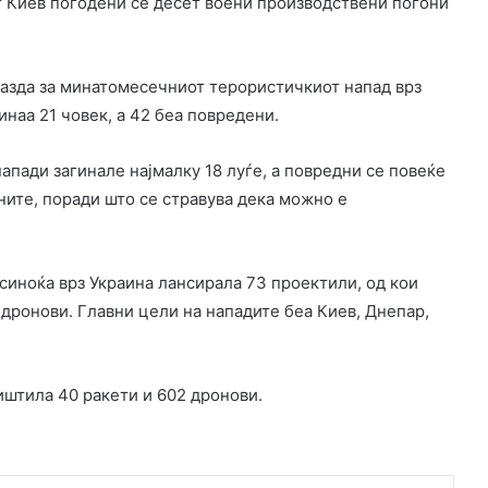
т Киев погодени се десет воени производствени погони
мазда за минатомесечниот терористичкиот напад врз
инаа 21 човек, а 42 беа повредени.
пади загинале најмалку 18 луѓе, а повредни се повеќе
ните, поради што се стравува дека можно е
синоќа врз Украина лансирала 73 проектили, од кои
 дронови. Главни цели на нападите беа Киев, Днепар,
иштила 40 ракети и 602 дронови.