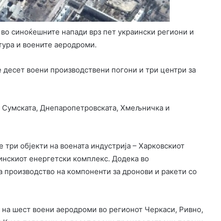
 во синоќешните напади врз пет украински региони и
тура и воените аеродроми.
е десет воени производствени погони и три центри за
, Сумската, Днепаропетровската, Хмељничка и
 три објекти на воената индустрија – Харковскиот
аинскиот енергетски комплекс. Додека во
 производство на компоненти за дронови и ракети со
 на шест воени аеродроми во регионот Черкаси, Ривно,