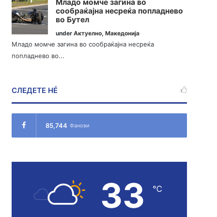
Младо момче загина во
сообраќајна несреќа попладнево
во Бутел
under
Актуелно
,
Македонија
Младо момче загина во сообраќајна несреќа
попладнево во...
СЛЕДЕТЕ НÉ
85,744
Фанови
33
℃