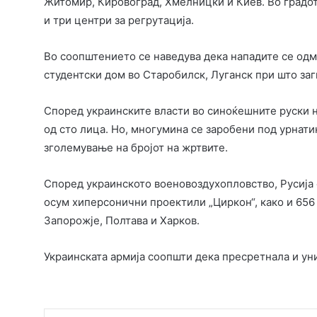
Житомир, Кировоград, Хмелницки и Киев. Во градо
и три центри за регрутација.
Во соопштението се наведува дека нападите се од
студентски дом во Старобилск, Луганск при што заг
Според украинските власти во синоќешните руски на
од сто лица. Но, многумина се заробени под урнати
зголемување на бројот на жртвите.
Според украинското военовоздухопловство, Русија 
осум хиперсонични проектили „Циркон“, како и 656
Запорожје, Полтава и Харков.
Украинската армија соопшти дека пресретнала и ун