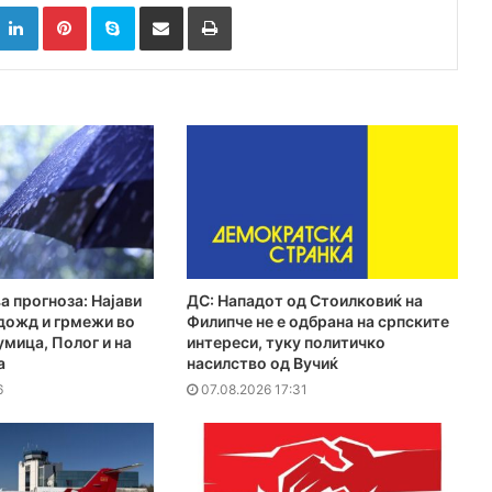
k
witter
LinkedIn
Pinterest
Skype
Сподели преку Е-маил
Испринтај
а прогноза: Најави
ДС: Нападот од Стоилковиќ на
дожд и грмежи во
Филипче не е одбрана на српските
мица, Полог и на
интереси, туку политичко
а
насилство од Вучиќ
6
07.08.2026 17:31