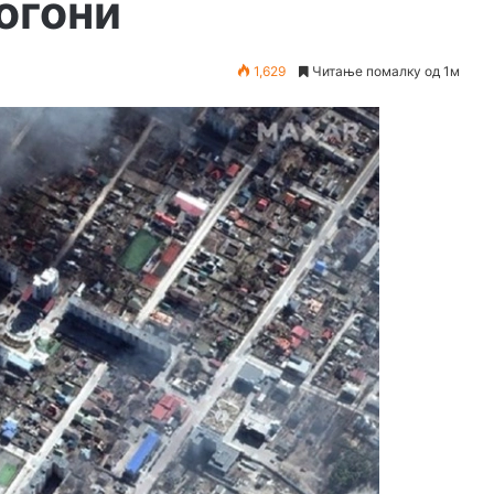
огони
1,629
Читање помалку од 1м