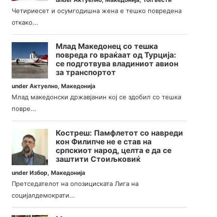
Четириесет и осумгодишна жена е тешко повредена
откако...
Млад Македонец со тешка
повреда го враќаат од Турција:
се подготвува владиниот авион
за транспортот
under
Актуелно
,
Македонија
Млад македонски државјанин кој се здобил со тешка
повре...
Костреш: Памфлетот со навреди
кон Филипче не е став на
српскиот народ, целта е да се
заштити Стоиљковиќ
under
Избор
,
Македонија
Претседателот на опозициската Лига на
социјалдемократи...