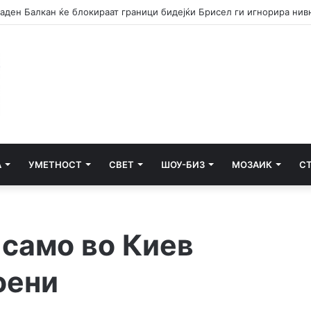
А
УМЕТНОСТ
СВЕТ
ШОУ-БИЗ
МОЗАИК
С
 само во Киев
оени