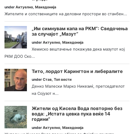
under
Актуелно
,
Македонија
Жителите и сопствениците на деловни простори во станбен...
„Им симнувам капа на РКМ“: Сведочења
за случајот „Мазут“
under
Актуелно
,
Македонија
Хемиско вештачење покажува дека мазутот кој
РКМ ДОО Ско...
Тито, лордот Карингтон и либералите
under
Став
,
Топ вести
Денко Малески Марко Никезиќ, претседателот
на Сојузот н...
Жители од Кисела Вода повторно без
вода: „Истата цевка пука веќе 14
години“
under
Актуелно
,
Македонија