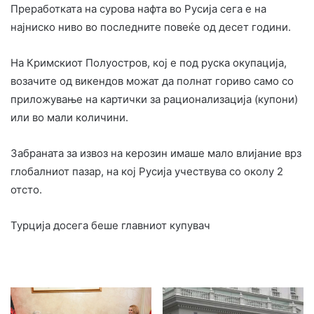
Преработката на сурова нафта во Русија сега е на
најниско ниво во последните повеќе од десет години.
На Кримскиот Полуостров, кој е под руска окупација,
возачите од викендов можат да полнат гориво само со
приложување на картички за рационализација (купони)
или во мали количини.
Забраната за извоз на керозин имаше мало влијание врз
глобалниот пазар, на кој Русија учествува со околу 2
отсто.
Турција досега беше главниот купувач