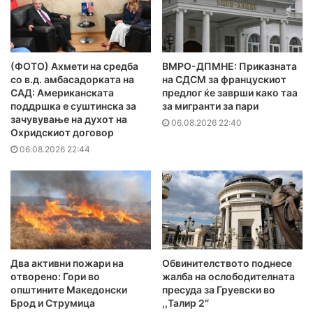
(ФОТО) Ахмети на средба
ВМРО-ДПМНЕ: Приказната
со в.д. амбасадорката на
на СДСМ за францускиот
САД: Американската
предлог ќе заврши како таа
поддршка е суштинска за
за мигранти за пари
зачувување на духот на
06.08.2026 22:40
Охридскиот договор
06.08.2026 22:44
Два активни пожари на
Обвинителството поднесе
отворено: Гори во
жалба на ослободителната
општините Македонски
пресуда за Груевски во
Брод и Струмица
,,Талир 2″