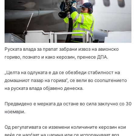
Руската влада за првпат забрани извоз на авионско
гориво, познато и како керозин, пренесе ДПА.
„Целта на одлуката е да се обезбеди стабилност на
домашниот пазар на горива“, се вели во соопштението
на руската влада објавено денеска.
Предвидено е мерката да остане во сила заклучно со 30
ноември.
Од регулативата се изземени количините керозин кои
веќе се наоѓаат на царина или се испорачуваат врз