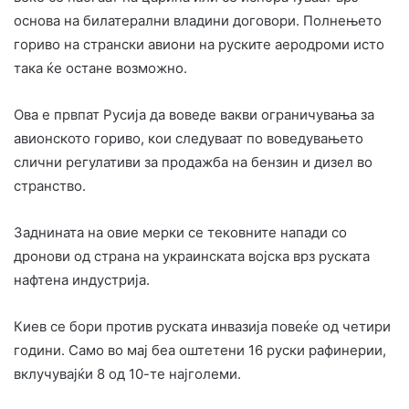
основа на билатерални владини договори. Полнењето
гориво на странски авиони на руските аеродроми исто
така ќе остане возможно.
Ова е првпат Русија да воведе вакви ограничувања за
авионското гориво, кои следуваат по воведувањето
слични регулативи за продажба на бензин и дизел во
странство.
Заднината на овие мерки се тековните напади со
дронови од страна на украинската војска врз руската
нафтена индустрија.
Киев се бори против руската инвазија повеќе од четири
години. Само во мај беа оштетени 16 руски рафинерии,
вклучувајќи 8 од 10-те најголеми.