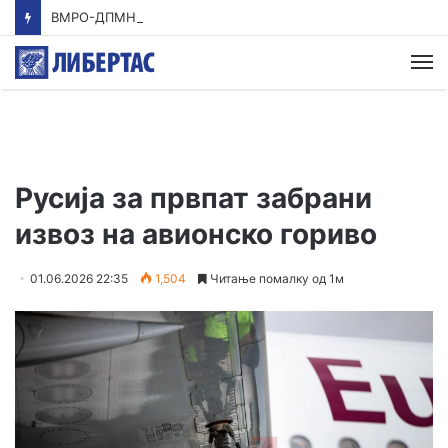
ВМРО-ДПМНЕ: Приказната на СДСМ за францускиот предлог ќе заврши како таа за мигранти за пари
М
Русија за првпат забрани
извоз на авионско гориво
01.06.2026 22:35
1,504
Читање помалку од 1м