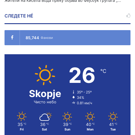
Жители на Кисела Вода преку објава во Фејсбук групата „...
СЛЕДЕТЕ НÉ
85,744
Фанови
26
℃
Skopje
35º - 25º
34%
Чисто небо
0.81 км/ч
35
36
39
40
41
℃
℃
℃
℃
℃
Fri
Sat
Sun
Mon
Tue