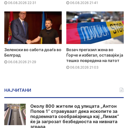
06.08.2026 22:31
06.08.2026 21:41
Зеленски во сабота доаѓа во
Возач прегазил жена во
Белград
Ѓорче и избегал, оставајќи ја
тешко повредена на патот
06.08.2026 21:29
06.08.2026 21:03
НАЈЧИТАНИ
Околу 800 жители од улицата „Антон
Попов 1“ стравуваат дека ископите за
подземната сообраќајница кај „Лимак“
ќе ја загрозат безбедноста на нивната
зграда