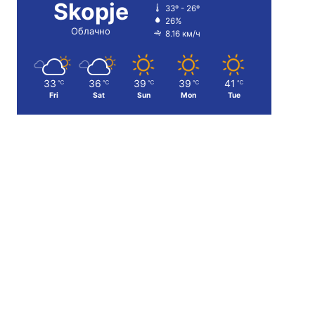
Skopje
33º - 26º
26%
Облачно
8.16 км/ч
33
36
39
39
41
℃
℃
℃
℃
℃
Fri
Sat
Sun
Mon
Tue