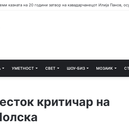
А
УМЕТНОСТ
СВЕТ
ШОУ-БИЗ
МОЗАИК
С
есток критичар на
Полска