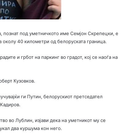
в, познат под уметничкото име Семјон Скрепецки, е
на околу 40 километри од белоруската граница.
адите и грбот на паркинг во градот, кој се наоѓа на
оберт Кузовков.
лучувајќи ги Путин, белорускиот претседател
 Кадиров.
во во Лублин, изјави дека на уметникот му се
кал два куршума кон него.