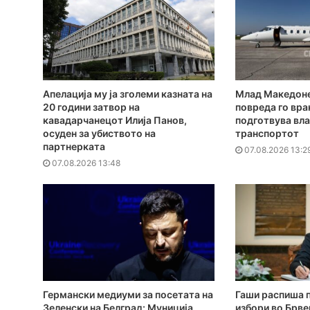
Апелација му ја зголеми казната на
Млад Македоне
20 години затвор на
повреда го враќ
кавадарчанецот Илија Панов,
подготвува вла
осуден за убиството на
транспортот
партнерката
07.08.2026 13:2
07.08.2026 13:48
Германски медиуми за посетата на
Гаши распиша 
Зеленски на Белград: Муниција,
избори во Брве