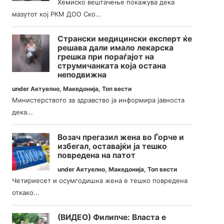
Хемиско вештачење покажува дека
мазутот кој РКМ ДОО Ско...
Странски медицински експерт ќе
решава дали имало лекарска
грешка при пораѓајот на
струмичанката која остана
неподвижна
under
Актуелно
,
Македонија
,
Топ вести
Министерството за здравство ја информира јавноста
дека...
Возач прегазил жена во Ѓорче и
избегал, оставајќи ја тешко
повредена на патот
under
Актуелно
,
Македонија
,
Топ вести
Четириесет и осумгодишна жена е тешко повредена
откако...
(ВИДЕО) Филипче: Власта е