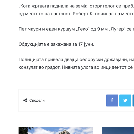
„Кога жртвата паднала на земја, сторителот се при
од местото на настанот. Роберт К. починал на местот
Пет чаури и еден куршум „Геко“ од 9 мм „Лугер“ се 
Обдукцијата е закажана за 17 јуни.
Полицијата привела двајца белоруски државјани, на
конзулат во градот. Нивната улога во инцидентот сè
Faceboo
T
Сподели