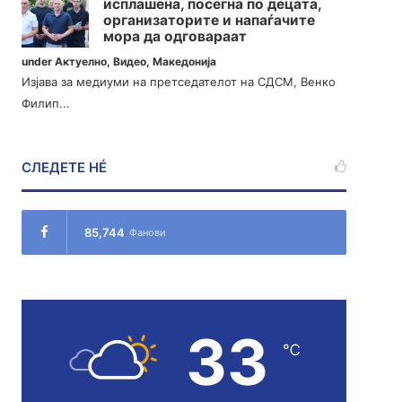
исплашена, посегна по децата,
организаторите и напаѓачите
мора да одговараат
under
Актуелно
,
Видео
,
Македонија
Изјава за медиуми на претседателот на СДСМ, Венко
Филип...
СЛЕДЕТЕ НÉ
85,744
Фанови
33
℃