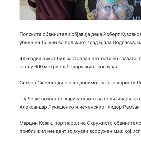
Полските обвинители објавија дека Роберт Кузовко
убиен на 15 јуни во полскиот град Бјала Подласка, 
44-годишникот бил застрелан пет пати во главата, гр
околу 600 метри од белорускиот конзулат.
Семјон Скрепецки е псевдонимот што го користи Р
Тој беше познат по карикатурите на политичари, вк
Александар Лукашенко и чеченскиот лидер Рамзан
Марцин Козак, портпарол на Окружното обвинителст
приближил неидентификуван вооружен маж кој испу