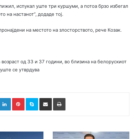
ближил, испукал уште три куршуми, а потоа брзо избегал
о на настанот“, додаде тој.
пронајдени на местото на злосторството, рече Козак.
 возраст од 33 и 37 години, во близина на белорускиот
 уште се утврдува
k
witter
LinkedIn
Pinterest
Skype
Сподели преку Е-маил
Испринтај