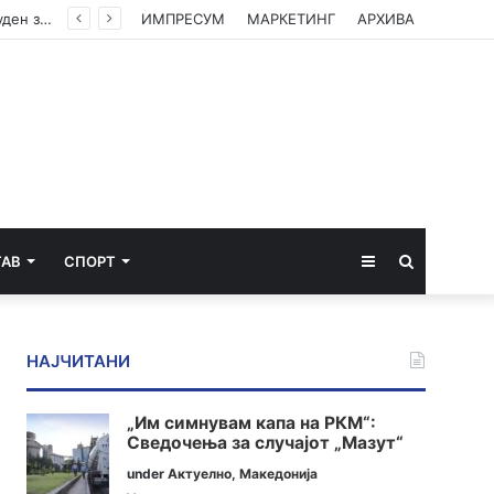
Апелација му ја зголеми казната на 20 години затвор на кавадарчанецот Илија Панов, осуден за убиството на партнерката
ИМПРЕСУМ
МАРКЕТИНГ
АРХИВА
Sidebar
Пребарај
ТАВ
СПОРТ
за
НАЈЧИТАНИ
„Им симнувам капа на РКМ“:
Сведочења за случајот „Мазут“
under
Актуелно
,
Македонија