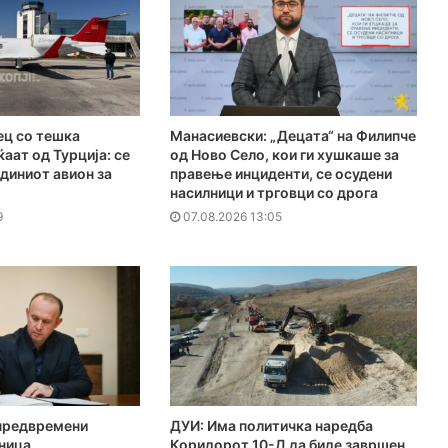
ц со тешка
Манасиевски: „Децата“ на Филипче
аат од Турција: се
од Ново Село, кои ги хушкаше за
диниот авион за
правење инциденти, се осудени
насилници и трговци со дрога
9
07.08.2026 13:05
предвремени
ДУИ: Има политичка наредба
ница
Коридорот 10-Д да биде завршен