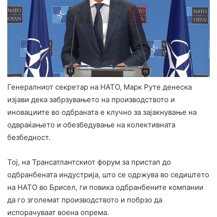
Генералниот секретар на НАТО, Марк Руте денеска
изјави дека забрзувањето на производството и
иновациите во одбраната е клучно за зајакнување на
одвраќањето и обезбедување на колективната
безбедност.
Тој, на Трансатлантскиот форум за пристап до
одбранбената индустрија, што се одржува во седиштето
на НАТО во Брисел, ги повика одбранбените компании
да го зголемат производството и побрзо да
испорачуваат воена опрема.