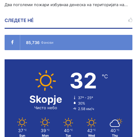
Два поголеми пожари избувнаа денеска на територијата на...
СЛЕДЕТЕ НÉ
85,736
Фанови
32
℃
Skopje
37º - 25º
30%
Чисто небо
2.58 км/ч
37
39
40
42
40
℃
℃
℃
℃
℃
Sun
Mon
Tue
Wed
Thu