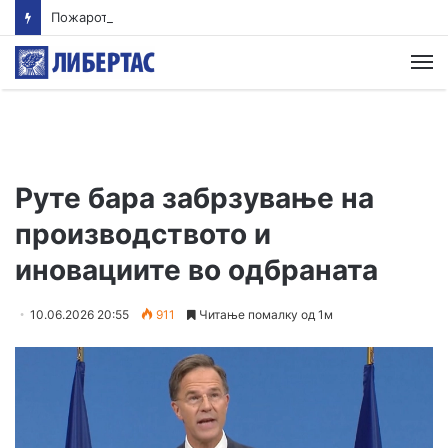
Пожарот на депонијата во Крива Паланка гори повеќе од 15 часа: Митовски очекува до крајот на денот да биде ставен под контрола
М
Руте бара забрзување на
производството и
иновациите во одбраната
10.06.2026 20:55
911
Читање помалку од 1м