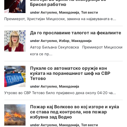
Брисел работно
under
Актуелно
,
Македонија
,
Топ вести
Премиерот, Христијан Мицкоски, замина на најавуваната е...
Да го прославиме талогот на фекалиите
under
Актуелно
,
Избор
,
Македонија
Автор Биљана Секуловска Премиерот Мицкоски
кога се пр...
Пукале со автоматско оружје кон
куќата на поранешниот шеф на СВР
Тетово
under
Актуелно
,
Македонија
Утрово во СВР Тетово било пријавено дека околу 04:20 ча...
Пожар кај Волково во кој изгоре и куќа
се става под контрола, нов пожар
избувна зад Водно
under
Актуелно
,
Македонија
,
Топ вести