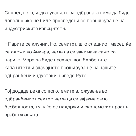
Според него, издвојувањето за одбраната нема да биде
доволно ако не биде проследени со проширување на
индустриските капацитети.
– Парите се клучни. Но, самитот, што следниот месец ќе
се одржи во Анкара, нема да се занимава само со
парите. Мора да биде насочен кон борбените
капацитети и значајното проширување на нашите
одбранбени индустрии, наведе Руте.
Тој додаде дека со поголемите вложувања во
одбранбениот сектор нема да се зајакне само
безбедноста, туку ќе се поддржи и економскиот раст и
вработувањата.