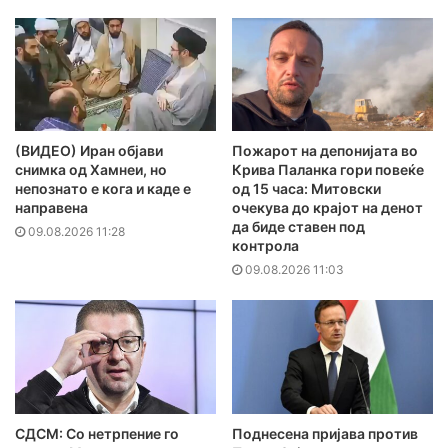
(ВИДЕО) Иран објави
Пожарот на депонијата во
снимка од Хамнеи, но
Крива Паланка гори повеќе
непознато е кога и каде е
од 15 часа: Митовски
направена
очекува до крајот на денот
да биде ставен под
09.08.2026 11:28
контрола
09.08.2026 11:03
СДСМ: Со нетрпение го
Поднесена пријава против