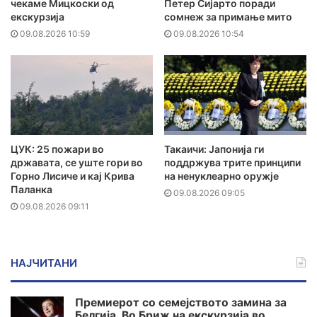
чекаме Мицкоски од
Петер Сијарто поради
екскурзија
сомнеж за примање мито
09.08.2026 10:59
09.08.2026 10:54
ЦУК: 25 пожари во
Такаичи: Јапонија ги
државата, се уште гори во
поддржува трите принципи
Горно Лисиче и кај Крива
на ненуклеарно оружје
Паланка
09.08.2026 09:05
09.08.2026 09:11
НАЈЧИТАНИ
Премиерот со семејството замина за
Белгија. Во Бриж на екскурзија во