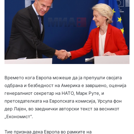
Времето кога Европа можеше да ја препушти својата
одбрана и безбедност на Америка е завршено, оценија
генералниот секретар на НАТО, Марк Руте, и
претседателката на Европската комисија, Урсула фон
дер Лајен, во заеднички авторски текст за весникот
„Економист“.
Тие признаа дека Европа во рамките на