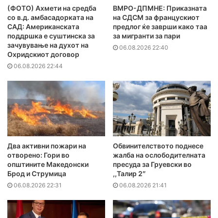
(ФОТО) Ахмети на средба
ВМРО-ДПМНЕ: Приказната
со в.д. амбасадорката на
на СДСМ за францускиот
САД: Американската
предлог ќе заврши како таа
поддршка е суштинска за
за мигранти за пари
зачувување на духот на
06.08.2026 22:40
Охридскиот договор
06.08.2026 22:44
Два активни пожари на
Обвинителството поднесе
отворено: Гори во
жалба на ослободителната
општините Македонски
пресуда за Груевски во
Брод и Струмица
,,Талир 2″
06.08.2026 22:31
06.08.2026 21:41