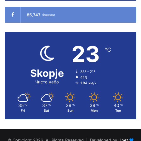
85,747
Фанови
23
℃
Skopje
35º - 21º
41%
Чисто небо
1.84 км/ч
35
37
39
39
40
℃
℃
℃
℃
℃
Fri
Sat
Sun
Mon
Tue
© Copyright 2026, All Rights Reserved | Developed by
Unet