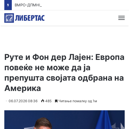
ВМРО-ДПМНЕ: Приказната на СДСМ за францускиот предлог ќе заврши како таа за мигранти за пари
М
Руте и Фон дер Лајен: Европа
повеќе не може да ја
препушта својата одбрана на
Америка
06.07.2026 08:36
485
Читање помалку од 1м