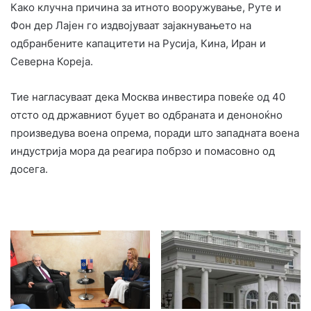
Како клучна причина за итното вооружување, Руте и
Фон дер Лајен го издвојуваат зајакнувањето на
одбранбените капацитети на Русија, Кина, Иран и
Северна Кореја.
Тие нагласуваат дека Москва инвестира повеќе од 40
отсто од државниот буџет во одбраната и деноноќно
произведува воена опрема, поради што западната воена
индустрија мора да реагира побрзо и помасовно од
досега.