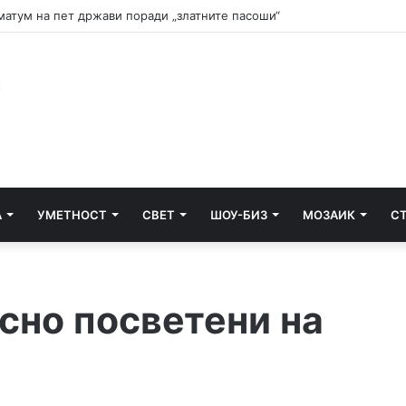
и почнува судењето за убиството на Тупак Шакур
А
УМЕТНОСТ
СВЕТ
ШОУ-БИЗ
МОЗАИК
С
сно посветени на