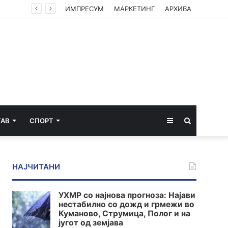
ИМПРЕСУМ
МАРКЕТИНГ
АРХИВА
Sidebar
Пребарај
ТАВ
СПОРТ
за
НАЈЧИТАНИ
УХМР со најнова прогноза: Најави
нестабилно со дожд и грмежи во
Куманово, Струмица, Полог и на
југот од земјава