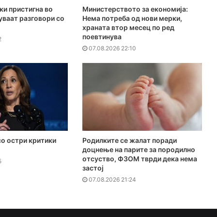
ки пристигна во
Министерството за економија:
куваат разговори со
Нема потреба од нови мерки,
храната втор месец по ред
поевтинува
2
07.08.2026 22:10
о остри критики
Родилките се жалат поради
доцнење на парите за породилно
отсуство, ФЗОМ тврди дека нема
5
застој
07.08.2026 21:24