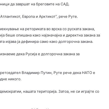
рници да завршат на бреговите на САД.
 Атлантикот, Европа и Арктикот“, рече Руте.
мекнување на реториката во врска со руската закана,
ија беше опишана како најзначајна и директна закана за
та изјава ја дефинира само како долгорочна закана.
изнаеме дека Русија е долгорочна закана за
претседател Владимир Путин, Руте рече дека НАТО е
адне никого.
емократии, нашата територија. Затоа, не си играјте со