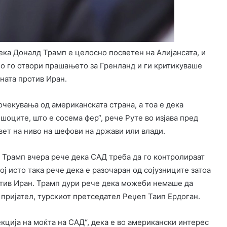
ека Доналд Трамп е целосно посветен на Алијансата, и
о го отвори прашањето за Гренланд и ги критикуваше
јната против Иран.
очекувања од американската страна, а тоа е дека
шоците, што е сосема фер“, рече Руте во изјава пред
вет на ниво на шефови на држави или влади.
 Трамп вчера рече дека САД треба да го контролираат
ј исто така рече дека е разочаран од сојузниците затоа
отив Иран. Трамп дури рече дека можеби немаше да
 пријател, турскиот претседател Реџеп Таип Ердоган.
кција на моќта на САД“, дека е во американски интерес