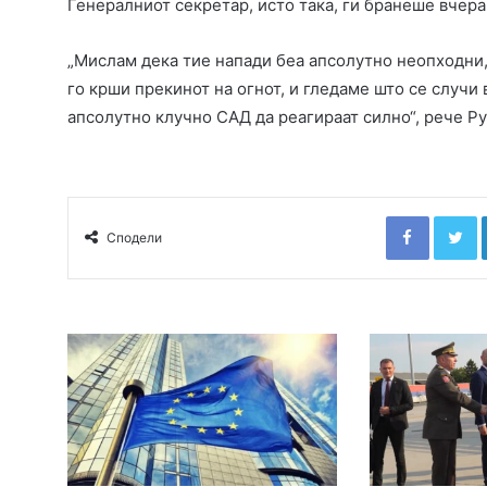
Генералниот секретар, исто така, ги бранеше вчер
„Мислам дека тие напади беа апсолутно неопходни, 
го крши прекинот на огнот, и гледаме што се случи
апсолутно клучно САД да реагираат силно“, рече Ру
Faceboo
T
Сподели