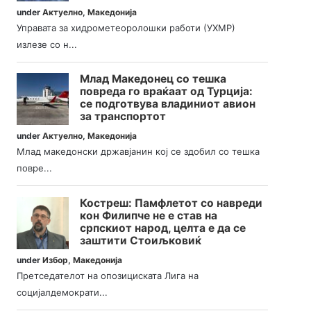
under
Актуелно
,
Македонија
Управата за хидрометеоролошки работи (УХМР)
излезе со н...
Млад Македонец со тешка
повреда го враќаат од Турција:
се подготвува владиниот авион
за транспортот
under
Актуелно
,
Македонија
Млад македонски државјанин кој се здобил со тешка
повре...
Костреш: Памфлетот со навреди
кон Филипче не е став на
српскиот народ, целта е да се
заштити Стоиљковиќ
under
Избор
,
Македонија
Претседателот на опозициската Лига на
социјалдемократи...