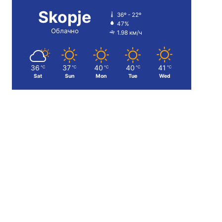
Skopje
36º - 22º
47%
Облачно
1.98 км/ч
36
37
40
40
41
℃
℃
℃
℃
℃
Sat
Sun
Mon
Tue
Wed