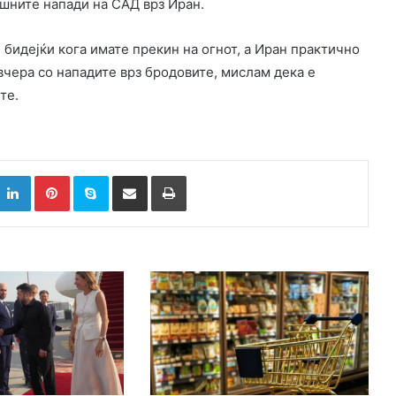
ашните напади на САД врз Иран.
бидејќи кога имате прекин на огнот, а Иран практично
 вчера со нападите врз бродовите, мислам дека е
те.
k
witter
LinkedIn
Pinterest
Skype
Сподели преку Е-маил
Испринтај