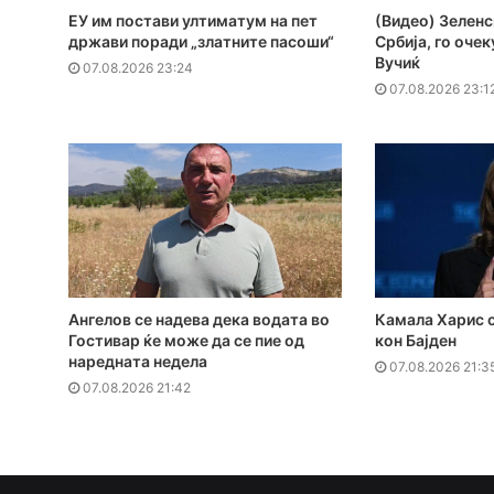
ЕУ им постави ултиматум на пет
(Видео) Зеленс
држави поради „златните пасоши“
Србија, го оче
Вучиќ
07.08.2026 23:24
07.08.2026 23:1
Ангелов се надева дека водата во
Камала Харис с
Гостивар ќе може да се пие од
кон Бајден
наредната недела
07.08.2026 21:3
07.08.2026 21:42