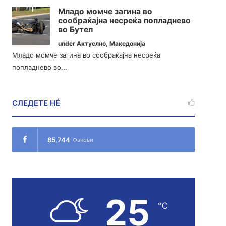
Младо момче загина во
сообраќајна несреќа попладнево
во Бутел
under
Актуелно
,
Македонија
Младо момче загина во сообраќајна несреќа
попладнево во...
СЛЕДЕТЕ НÉ
85,744
Фанови
25
℃