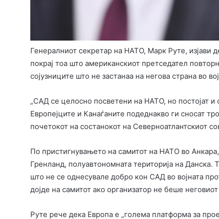
Генералниот секретар на НАТО, Марк Руте, изјави д
покрај тоа што американскиот претседател повторн
сојузниците што не застанаа на негова страна во во
„САД се целосно посветени на НАТО, но постојат и 
Европејците и Канаѓаните подеднакво ги сносат тро
почетокот на состанокот на Северноатлантскиот со
По пристигнувањето на самитот на НАТО во Анкара,
Гренланд, полуавтономната територија на Данска. То
што не се однесувале добро кон САД во војната пр
дојде на самитот ако организатор не беше неговиот
Руте рече дека Европа е „голема платформа за прое