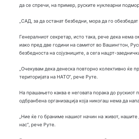
да се спречи, на пример, руските нуклеарни подмо
„САД, за да останат безбедни, мора да го обезбедат
Генералниот секретар, исто така, рече дека нема о
иако пред две години на самитот во Вашингтон, Рус
безбедноста на сојузниците, а сега нацрт-заедничка
„Очекувам дека денеска повторно колективно ќе пр
територијата на НАТО“, рече Руте.
На прашањето каква е неговата порака до рускиот 
одбранбена организација која никогаш нема да нап
„Ние ќе го браниме нашиот начин на живот, нашите д
нас“, рече Руте.