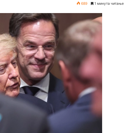
689
1 минута читање