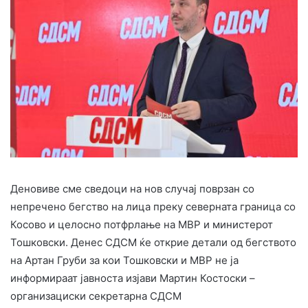
Деновиве сме сведоци на нов случај поврзан со
непречено бегство на лица преку северната граница со
Косово и целосно потфрлање на МВР и министерот
Тошковски. Денес СДСМ ќе открие детали од бегството
на Артан Груби за кои Тошковски и МВР не ја
информираат јавноста изјави Мартин Костоски –
организациски секретарна СДСМ