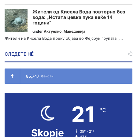
Жители од Кисела Вода повторно без
вода: „Истата цевка пука веќе 14
години“
under
Актуелно
,
Македонија
Жители на Кисела Вода преку објава во Фејсбук групата „...
СЛЕДЕТЕ НÉ
85,747
Фанови
21
℃
Skopje
35º - 21º