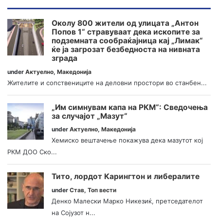
Околу 800 жители од улицата „Антон
Попов 1“ стравуваат дека ископите за
подземната сообраќајница кај „Лимак“
ќе ја загрозат безбедноста на нивната
зграда
under
Актуелно
,
Македонија
Жителите и сопствениците на деловни простори во станбен...
„Им симнувам капа на РКМ“: Сведочења
за случајот „Мазут“
under
Актуелно
,
Македонија
Хемиско вештачење покажува дека мазутот кој
РКМ ДОО Ско...
Тито, лордот Карингтон и либералите
under
Став
,
Топ вести
Денко Малески Марко Никезиќ, претседателот
на Сојузот н...