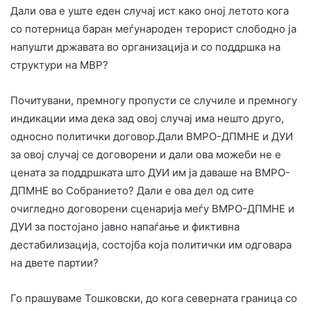
Дали ова е уште еден случај ист како оној летото кога
со потерница баран меѓународен терорист слободно ја
напушти државата во организација и со поддршка на
структури на МВР?
Почитувани, премногу пропусти се случиле и премногу
индикации има дека зад овој случај има нешто друго,
односно политички договор.Дали ВМРО-ДПМНЕ и ДУИ
за овој случај се договорени и дали ова можеби не е
цената за поддршката што ДУИ им ја даваше на ВМРО-
ДПМНЕ во Собранието? Дали е ова дел од сите
очигледно договорени сценарија меѓу ВМРО-ДПМНЕ и
ДУИ за постојано јавно напаѓање и фиктивна
дестабилизација, состојба која политички им одговара
на двете партии?
Го прашуваме Тошковски, до кога северната граница со