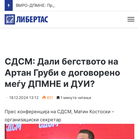
ВМРО-ДПМНЕ: Приказната на СДСМ за францускиот предлог ќе заврши како таа за мигранти за пари
М
СДСМ: Дали бегството на
Артан Груби е договорено
меѓу ДПМНЕ и ДУИ?
18.12.2024 13:12
651
1 минута читање
Прес конференција на СДСМ, Матин Костоски –
организациски секретар