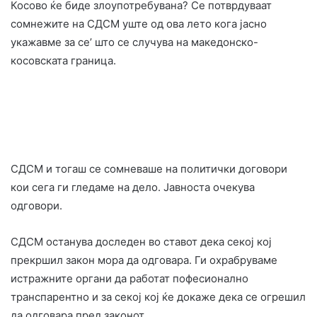
Косово ќе биде злоупотребувана? Се потврдуваат
сомнежите на СДСМ уште од ова лето кога јасно
укажавме за се’ што се случува на македонско-
косовската граница.
СДСМ и тогаш се сомневаше на политички договори
кои сега ги гледаме на дело. Јавноста очекува
одговори.
СДСМ останува доследен во ставот дека секој кој
прекршил закон мора да одговара. Ги охрабруваме
истражните органи да работат пофесионално
транспарентно и за секој кој ќе докаже дека се огрешил
да одговара пред законот.