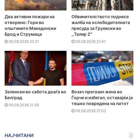
Два активни пожари на
Обвинителството поднесе
отворено: Гори во
жалба на ослободителната
општините Македонски
пресуда за Груевски во
Брод и Струмица
,,Талир 2″
06.08.2026 22:31
06.08.2026 21:41
Зеленски во сабота доаѓа во
Возач прегазил жена во
Белград
Ѓорче и избегал, оставајќи ја
тешко повредена на патот
06.08.2026 21:29
06.08.2026 21:03
НАЈЧИТАНИ