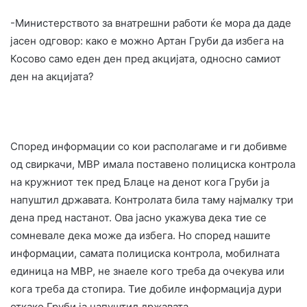
-Министерството за внатрешни работи ќе мора да даде
јасен одговор: како е можно Артан Груби да избега на
Косово само еден ден пред акцијата, односно самиот
ден на акцијата?
Според информации со кои располагаме и ги добивме
од свиркачи, МВР имала поставено полициска контрола
на кружниот тек пред Блаце на денот кога Груби ја
напуштил државата. Контролата била таму најмалку три
дена пред настанот. Ова јасно укажува дека тие се
сомневале дека може да избега. Но според нашите
информации, самата полициска контрола, мобилната
единица на МВР, не знаеле кого треба да очекува или
кога треба да стопира. Тие добиле информација дури
откако Груби ја напуштил државата.