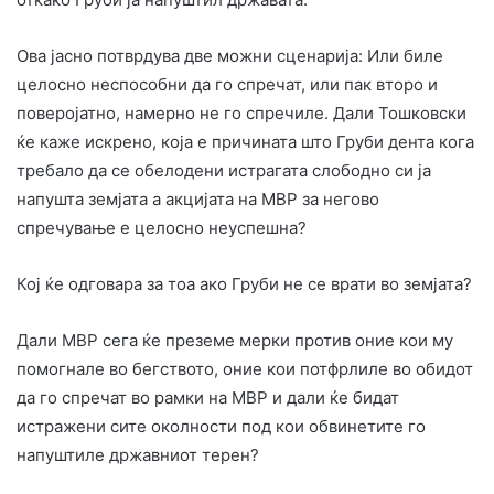
Ова јасно потврдува две можни сценарија: Или биле
целосно неспособни да го спречат, или пак второ и
поверојатно, намерно не го спречиле. Дали Тошковски
ќе каже искрено, која е причината што Груби дента кога
требало да се обелодени истрагата слободно си ја
напушта земјата а акцијата на МВР за негово
спречување е целосно неуспешна?
Кој ќе одговара за тоа ако Груби не се врати во земјата?
Дали МВР сега ќе преземе мерки против оние кои му
помогнале во бегството, оние кои потфрлиле во обидот
да го спречат во рамки на МВР и дали ќе бидат
истражени сите околности под кои обвинетите го
напуштиле државниот терен?