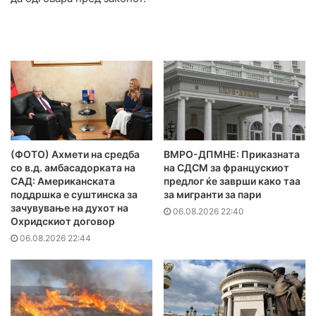
(ФОТО) Ахмети на средба
ВМРО-ДПМНЕ: Приказната
со в.д. амбасадорката на
на СДСМ за францускиот
САД: Американската
предлог ќе заврши како таа
поддршка е суштинска за
за мигранти за пари
зачувување на духот на
06.08.2026 22:40
Охридскиот договор
06.08.2026 22:44