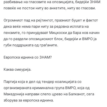
разбивање на гласовите на опозицијата, бидејќи ЗНАМ
повеќе не постои ниту во анкетите, ниту во гласови.
Огромниот пад на рејтингот, празниот буџет и фактот
дека веќе нема пари ниту за редовна исплата на
пензиите, го принудуваат Мицкоски да бара нов начин
да го раздели опозицискиот блок, бидејќи и ВМРО ја
губи поддршката од граѓаните.
Европска иднина со ЗНАМ?
Каква смеурија.
Партија која е дел од тендер коалицијата со
организираната криминална група ВМРО, која од
Македонија направи слепо црево на Балканот, сега
зборува за европска иднина.