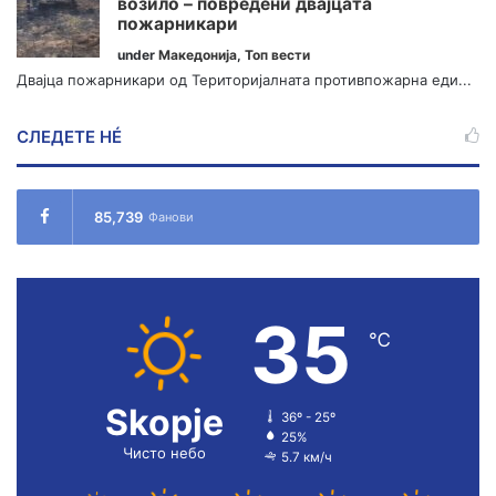
возило – повредени двајцата
пожарникари
under
Македонија
,
Топ вести
Двајца пожарникари од Територијалната противпожарна еди...
СЛЕДЕТЕ НÉ
85,739
Фанови
35
℃
Skopje
36º - 25º
25%
Чисто небо
5.7 км/ч