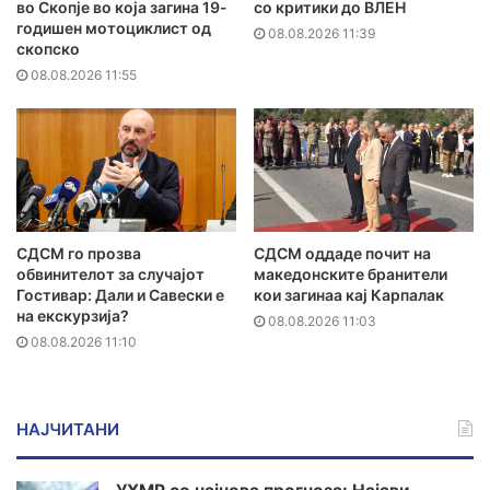
во Скопје во која загина 19-
со критики до ВЛЕН
годишен мотоциклист од
08.08.2026 11:39
скопско
08.08.2026 11:55
СДСМ го прозва
СДСМ оддаде почит на
обвинителот за случајот
македонските бранители
Гостивар: Дали и Савески е
кои загинаа кај Карпалак
на екскурзија?
08.08.2026 11:03
08.08.2026 11:10
НАЈЧИТАНИ