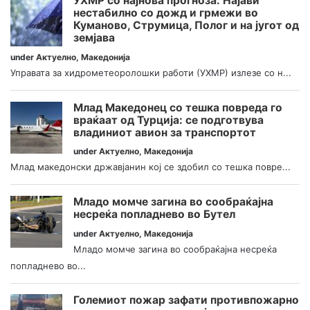
УХМР со најнова прогноза: Најави
нестабилно со дожд и грмежи во
Куманово, Струмица, Полог и на југот од
земјава
under
Актуелно
,
Македонија
Управата за хидрометеоролошки работи (УХМР) излезе со н...
Млад Македонец со тешка повреда го
враќаат од Турција: се подготвува
владиниот авион за транспортот
under
Актуелно
,
Македонија
Млад македонски државјанин кој се здобил со тешка повре...
Младо момче загина во сообраќајна
несреќа попладнево во Бутел
under
Актуелно
,
Македонија
Младо момче загина во сообраќајна несреќа
попладнево во...
Големиот пожар зафати противпожарно