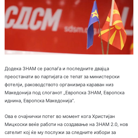
Додека ЗНАМ се распаѓа и последните двајца
преостанати во партијата се тепат за министерски
фотелји, раководството организира караван низ
Македонија под слоганот „Европска ЗНАМ, Европска
иднина, Европска Македонија”.
Ова е очајнички потег во момент кога Христијан
Мицкоски веќе работи на создавање на ЗНАМ 2.0, нов
сателит кој ќе му послужи за следните избори за