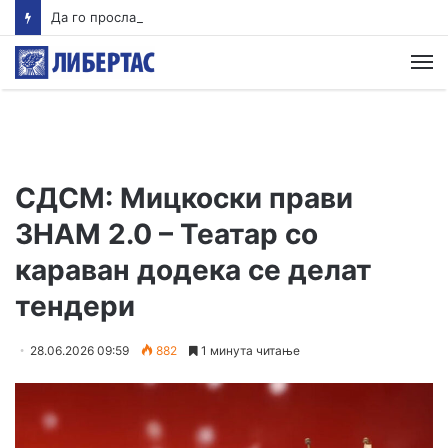
Да го прославиме талогот на фекалиите
М
СДСМ: Мицкоски прави
ЗНАМ 2.0 – Театар со
караван додека се делат
тендери
28.06.2026 09:59
882
1 минута читање