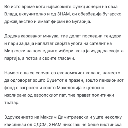
Во исто време кога највисоките функционери на оваа
Влада, вклучително и од ЗНАМ, си обезбедија бугарско
државјанство и имаат фирми во Бугарија.
Додека караванот минува, тие делат последни тендери
и пари за да ја наплатат својата улога на сателит на
Мицкоски на последните избори, кога ја издадоа својата
партија, а потоа и своите гласачи.
Наместо да се соочат со економскиот колапс, наместо
да одговорат зошто Буџетот е празен, зошто пензиониот
фонд е загрозен и зошто Македонија е целосно
изолирана од европскиот пат, тие прават политички
театар.
Здружението на Максим Димитриевски и уште неколку
квислинзи од СДСМ, ЗНАМ никогаш не беше вистинска