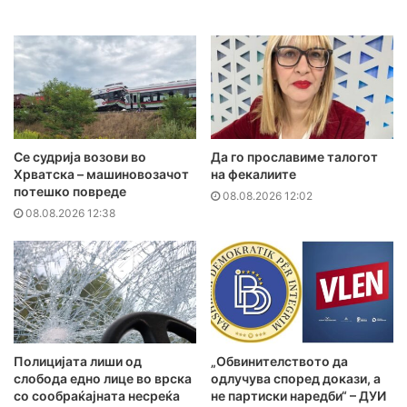
Се судрија возови во
Да го прославиме талогот
Хрватска – машиновозачот
на фекалиите
потешко повреде
08.08.2026 12:02
08.08.2026 12:38
Полицијата лиши од
„Обвинителството да
слобода едно лице во врска
одлучува според докази, а
со сообраќајната несреќа
не партиски наредби“ – ДУИ