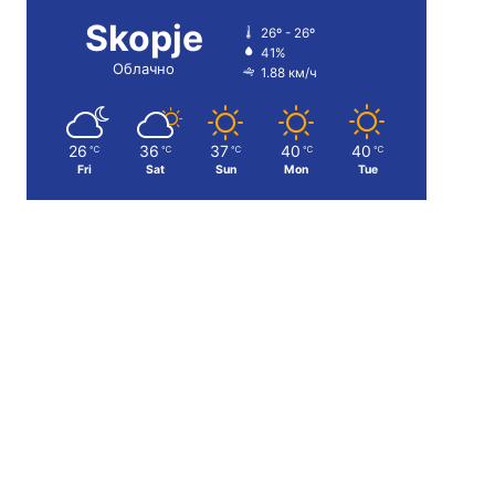
Skopje
26º - 26º
41%
Облачно
1.88 км/ч
26
36
37
40
40
℃
℃
℃
℃
℃
Fri
Sat
Sun
Mon
Tue