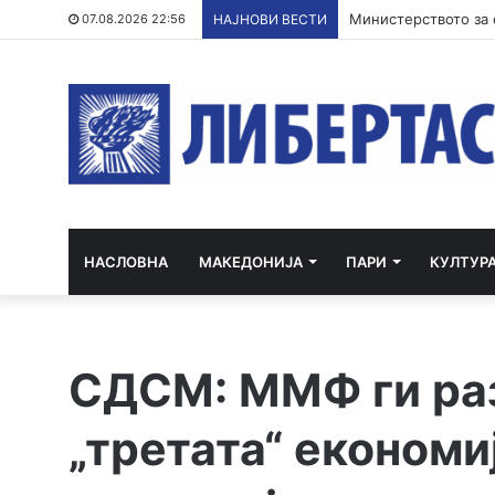
07.08.2026 22:56
НАЈНОВИ ВЕСТИ
НАСЛОВНА
МАКЕДОНИЈА
ПАРИ
КУЛТУР
СДСМ: ММФ ги раз
„третата“ економи