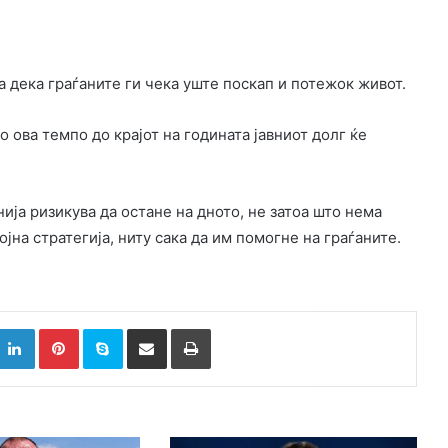
а дека граѓаните ги чека уште поскап и потежок живот.
ова темпо до крајот на годината јавниот долг ќе
ја ризикува да остане на дното, не затоа што нема
ојна стратегија, ниту сака да им помогне на граѓаните.
k
witter
LinkedIn
Pinterest
Skype
Сподели преку Е-маил
Испринтај