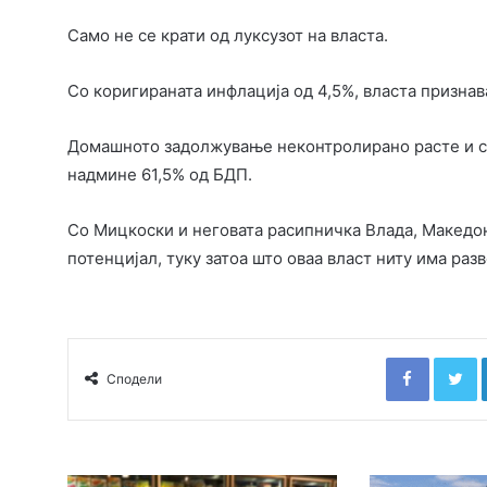
Само не се крати од луксузот на власта.
Со коригираната инфлација од 4,5%, власта признав
Домашното задолжување неконтролирано расте и со 
надмине 61,5% од БДП.
Со Мицкоски и неговата расипничка Влада, Македони
потенцијал, туку затоа што оваа власт ниту има разв
Faceboo
T
Сподели