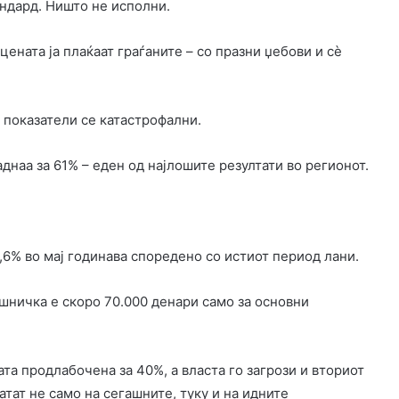
ндард. Ништо не исполни.
цената ја плаќаат граѓаните – со празни џебови и сè
показатели се катастрофални.
наа за 61% – еден од најлошите резултати во регионот.
2,6% во мај годинава споредено со истиот период лани.
шничка е скоро 70.000 денари само за основни
та продлабочена за 40%, а власта го загрози и вториот
атат не само на сегашните, туку и на идните