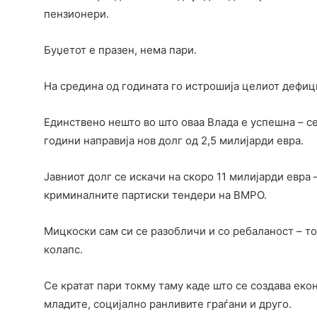
пензионери.
Буџетот е празен, нема пари.
На средина од годината го истрошија целиот дефиц
Единствено нешто во што оваа Влада е успешна – с
години направија нов долг од 2,5 милијарди евра.
Јавниот долг се искачи на скоро 11 милијарди евра 
криминалните партиски тендери на ВМРО.
Мицкоски сам си се разобличи и со ребаланост – то
колапс.
Се кратат пари токму таму каде што се создава еко
младите, социјално ранливите граѓани и друго.