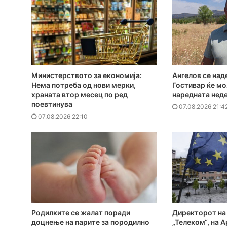
Министерството за економија:
Ангелов се над
Нема потреба од нови мерки,
Гостивар ќе мо
храната втор месец по ред
наредната нед
поевтинува
07.08.2026 21:4
07.08.2026 22:10
Родилките се жалат поради
Директорот на
доцнење на парите за породилно
„Телеком“, на А