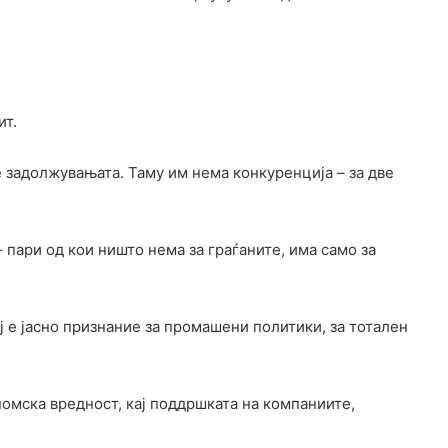
ит.
е задолжувањата. Таму им нема конкуренција – за две
– пари од кои ништо нема за граѓаните, има само за
ј е јасно признание за промашени политики, за тотален
номска вредност, кај поддршката на компаниите,