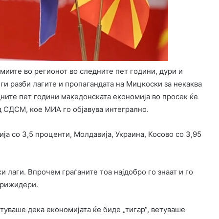
миите во регионот во следните пет години, дури и
ги разби лагите и пропагандата на Мицкоски за некаква
дните пет години македонската економија во просек ќе
д СДСМ, кое МИА го објавува интегрално.
ја со 3,5 проценти, Молдавија, Украина, Косово со 3,95
и лаги. Впрочем граѓаните тоа најдобро го знаат и го
фрижидери.
етуваше дека економијата ќе биде „тигар“, ветуваше