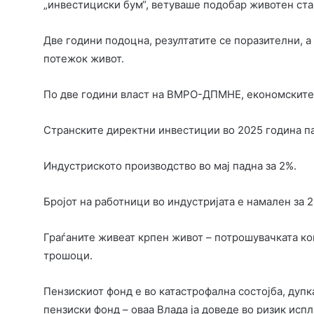
„инвестициски бум“, ветуваше подобар животен ста
Две години подоцна, резултатите се поразителни, а 
потежок живот.
По две години власт на ВМРО-ДПМНЕ, економските 
Странските директни инвестиции во 2025 година пад
Индустриското производство во мај падна за 2%.
Бројот на работници во индустријата е намален за 
Граѓаните живеат крпен живот – потрошувачката ко
трошоци.
Пензискиот фонд е во катастрофална состојба, дупка
пензиски фонд – оваа Влада ја доведе во ризик испл