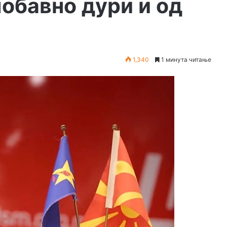
побавно дури и од
1,340
1 минута читање