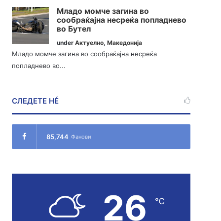
Младо момче загина во
сообраќајна несреќа попладнево
во Бутел
under
Актуелно
,
Македонија
Младо момче загина во сообраќајна несреќа
попладнево во...
СЛЕДЕТЕ НÉ
85,744
Фанови
26
℃