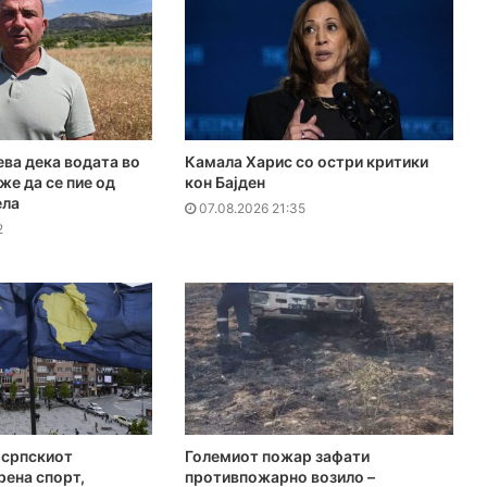
ева дека водата во
Камала Харис со остри критики
же да се пие од
кон Бајден
ела
07.08.2026 21:35
2
 српскиот
Големиот пожар зафати
рена спорт,
противпожарно возило –