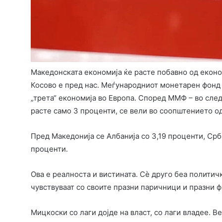
Македонската економија ќе расте побавно од еконо
Косово е пред нас. Меѓународниот монетарен фонд 
„трета“ економија во Европа. Според ММФ – во сле
расте само 3 проценти, се вели во соопштението о
Пред Македонија се Албанија со 3,19 проценти, Срби
проценти.
Ова е реалноста и вистината. Сè друго беа политичк
чувствуваат со своите празни паричници и празни 
Мицкоски со лаги дојде на власт, со лаги владее. В