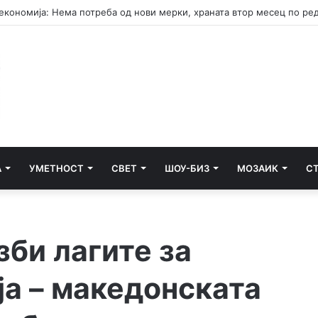
А
УМЕТНОСТ
СВЕТ
ШОУ-БИЗ
МОЗАИК
С
би лагите за
ја – македонската