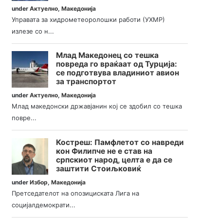
under
Актуелно
,
Македонија
Управата за хидрометеоролошки работи (УХМР)
излезе со н...
Млад Македонец со тешка
повреда го враќаат од Турција:
се подготвува владиниот авион
за транспортот
under
Актуелно
,
Македонија
Млад македонски државјанин кој се здобил со тешка
повре...
Костреш: Памфлетот со навреди
кон Филипче не е став на
српскиот народ, целта е да се
заштити Стоиљковиќ
under
Избор
,
Македонија
Претседателот на опозициската Лига на
социјалдемократи...