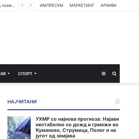
Министерството за економија: Нема потреба од нови мерки, храната втор месец по ред поевтинува
ИМПРЕСУМ
МАРКЕТИНГ
АРХИВА
Sidebar
Пребарај
ТАВ
СПОРТ
за
НАЈЧИТАНИ
УХМР со најнова прогноза: Најави
нестабилно со дожд и грмежи во
Куманово, Струмица, Полог и на
југот од земјава