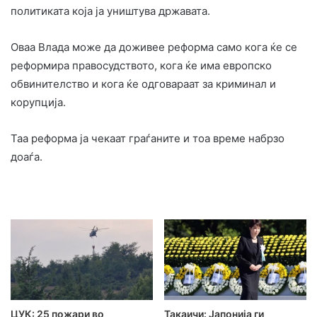
политиката која ја уништува државата.
Оваа Влада може да доживее реформа само кога ќе се
реформира правосудството, кога ќе има европско
обвинителство и кога ќе одговараат за криминал и
корупција.
Таа реформа ја чекаат граѓаните и тоа време набрзо
доаѓа.
ЦУК: 25 пожари во
Такаичи: Јапонија ги