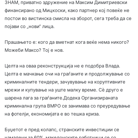
ЗНАМ, приватно здружение на Максим Димитриевски
финансирано од Мицкоски, како партнер кој повеќе не
постои во вистинска смисла на зборот, сега треба да се
појави со „нови“ лица.
Прашањето е: кого да вметнат кога веќе нема никого?
Можеби Максо? Тој е нов.
Целта на оваа реконструкција не е подобра Влада.
Целта е мачкање очи на граѓаните и продолжување со
криминалните тендери, зачувување на коруптивните
мрежи и купување на уште малку време. Сè друго е
шарена лага за граѓаните.Додека Организираната
криминална група ВМРО се занимава со преуредување
на фотелји, економијата е во тешка криза.
Буџетот е пред колапс, странските инвестиции се
намалени за 60%, македонските работници се со