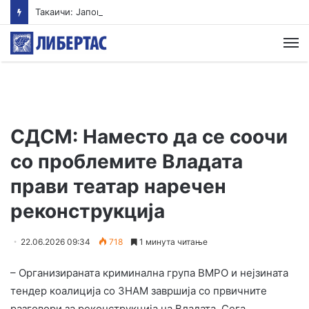
Такаичи: Јапонија ги поддржува трите принципи на ненуклеарно оружје
М
СДСМ: Наместо да се соочи
со проблемите Владата
прави театар наречен
реконструкција
22.06.2026 09:34
718
1 минута читање
– Организираната криминална група ВМРО и нејзината
тендер коалиција со ЗНАМ завршија со првичните
разговори за реконструкција на Владата. Сега