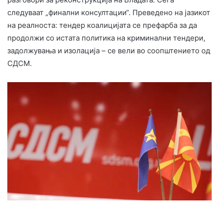
следуваат „финални консултации“. Преведено на јазикот
на реалноста: тендер коалицијата се префарба за да
продолжи со истата политика на криминални тендери,
задолжувања и изолација – се вели во соопштението од
СДСМ.