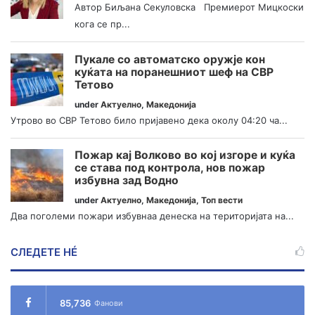
Автор Биљана Секуловска Премиерот Мицкоски
кога се пр...
Пукале со автоматско оружје кон
куќата на поранешниот шеф на СВР
Тетово
under
Актуелно
,
Македонија
Утрово во СВР Тетово било пријавено дека околу 04:20 ча...
Пожар кај Волково во кој изгоре и куќа
се става под контрола, нов пожар
избувна зад Водно
under
Актуелно
,
Македонија
,
Топ вести
Два поголеми пожари избувнаа денеска на територијата на...
СЛЕДЕТЕ НÉ
85,736
Фанови