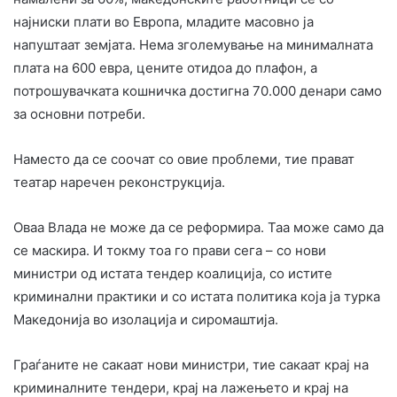
најниски плати во Европа, младите масовно ја
напуштаат земјата. Нема зголемување на минималната
плата на 600 евра, цените отидоа до плафон, а
потрошувачката кошничка достигна 70.000 денари само
за основни потреби.
Наместо да се соочат со овие проблеми, тие прават
театар наречен реконструкција.
Оваа Влада не може да се реформира. Таа може само да
се маскира. И токму тоа го прави сега – со нови
министри од истата тендер коалиција, со истите
криминални практики и со истата политика која ја турка
Македонија во изолација и сиромаштија.
Граѓаните не сакаат нови министри, тие сакаат крај на
криминалните тендери, крај на лажењето и крај на