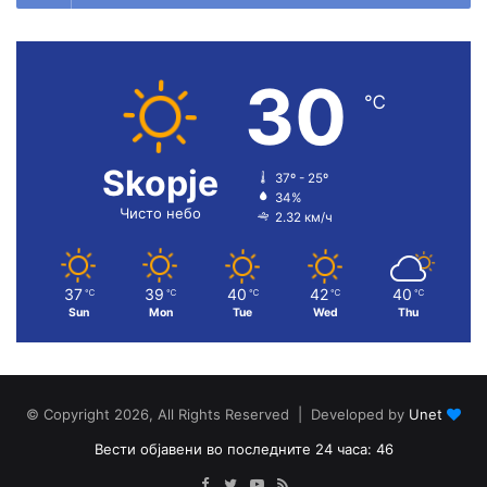
30
℃
Skopje
37º - 25º
34%
Чисто небо
2.32 км/ч
37
39
40
42
40
℃
℃
℃
℃
℃
Sun
Mon
Tue
Wed
Thu
© Copyright 2026, All Rights Reserved | Developed by
Unet
Вести објавени во последните 24 часа: 46
Facebook
Twitter
YouTube
RSS