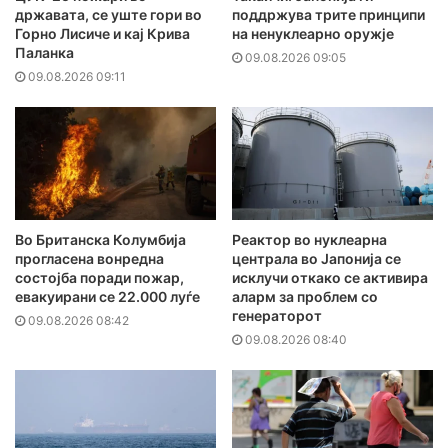
државата, се уште гори во
поддржува трите принципи
Горно Лисиче и кај Крива
на ненуклеарно оружје
Паланка
09.08.2026 09:05
09.08.2026 09:11
Во Британска Колумбија
Реактор во нуклеарна
прогласена вонредна
централа во Јапонија се
состојба поради пожар,
исклучи откако се активира
евакуирани се 22.000 луѓе
аларм за проблем со
генераторот
09.08.2026 08:42
09.08.2026 08:40