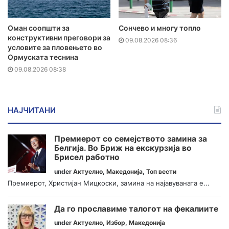
Оман соопшти за
Сончево и многу топло
конструктивни преговори за
09.08.2026 08:36
условите за пловењето во
Ормуската теснина
09.08.2026 08:38
НАЈЧИТАНИ
Премиерот со семејството замина за
Белгија. Во Бриж на екскурзија во
Брисел работно
under
Актуелно
,
Македонија
,
Топ вести
Премиерот, Христијан Мицкоски, замина на најавуваната е...
Да го прославиме талогот на фекалиите
under
Актуелно
,
Избор
,
Македонија