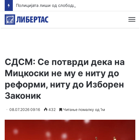
Полицијата лиши од слобода едно лице во врска со сообраќајната несреќа во Скопје во која загина 19-годишен мотоциклист од скопско
М
СДСМ: Се потврди дека на
Мицкоски не му е ниту до
реформи, ниту до Изборен
Законик
08.07.2026 09:16
432
Читање помалку од 1м