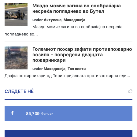
Младо момче загина во сообраќајна
несреќа попладнево во Бутел
under
Актуелно
,
Македонија
Младо момче загина во сообраќајна несреќа
попладнево во...
Големиот пожар зафати противпожарно
возило – повредени двајцата
пожарникари
under
Македонија
,
Топ вести
Двајца пожарникари од Територијалната противпожарна еди...
СЛЕДЕТЕ НÉ
85,739
Фанови