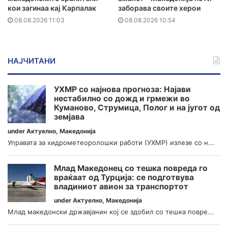
кои загинаа кај Карпалак
заборава своите херои
08.08.2026 11:03
08.08.2026 10:54
НАЈЧИТАНИ
УХМР со најнова прогноза: Најави
нестабилно со дожд и грмежи во
Куманово, Струмица, Полог и на југот од
земјава
under
Актуелно
,
Македонија
Управата за хидрометеоролошки работи (УХМР) излезе со н...
Млад Македонец со тешка повреда го
враќаат од Турција: се подготвува
владиниот авион за транспортот
under
Актуелно
,
Македонија
Млад македонски државјанин кој се здобил со тешка повре...