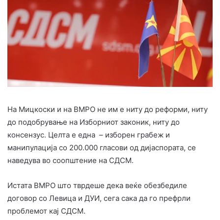
На Мицкоски и на ВМРО не им е ниту до реформи, ниту
до подобрување на Изборниот законик, ниту до
консензус. Целта е една – изборен грабеж и
манипулација со 200.000 гласови од дијаспората, се
наведува во соопштение на СДСМ.
Истата ВМРО што тврдеше дека веќе обезбедиле
договор со Левица и ДУИ, сега сака да го префрли
проблемот кај СДСМ.