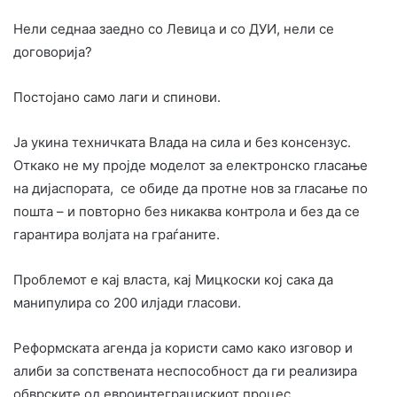
Нели седнаа заедно со Левица и со ДУИ, нели се
договорија?
Постојано само лаги и спинови.
Ја укина техничката Влада на сила и без консензус.
Откако не му пројде моделот за електронско гласање
на дијаспората, се обиде да протне нов за гласање по
пошта – и повторно без никаква контрола и без да се
гарантира волјата на граѓаните.
Проблемот е кај власта, кај Мицкоски кој сака да
манипулира со 200 илјади гласови.
Реформската агенда ја користи само како изговор и
алиби за сопствената неспособност да ги реализира
обврските од евроинтеграцискиот процес.