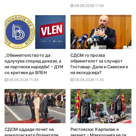
08.08.2026 11:55
„Обвинителството да
СДСМ го прозва
одлучува според докази, а
обвинителот за случајот
не партиски наредби“ – ДУИ
Гостивар: Дали и Савески е
со критики до ВЛЕН
на екскурзија?
08.08.2026 11:39
08.08.2026 11:10
СДСМ оддаде почит на
Ристовски: Карпалак е
македонските бранители
аманет – Македонија не ги