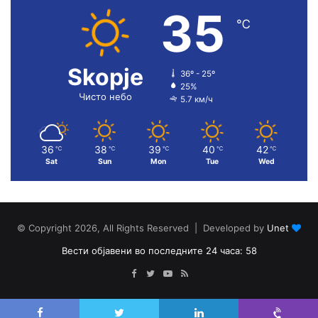
35
℃
Skopje
36º - 25º
25%
Чисто небо
5.7 км/ч
36
38
39
40
42
℃
℃
℃
℃
℃
Sat
Sun
Mon
Tue
Wed
© Copyright 2026, All Rights Reserved | Developed by
Unet
Вести објавени во последните 24 часа: 58
Facebook
Twitter
YouTube
RSS