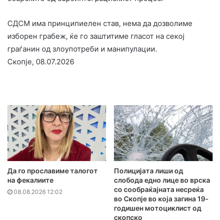
СДСМ има принципиелен став, нема да дозволиме
изборен грабеж, ќе го заштитиме гласот на секој
граѓанин од злоупотреби и манипулации.
Скопје, 08.07.2026
Да го прославиме талогот
Полицијата лиши од
на фекалиите
слобода едно лице во врска
со сообраќајната несреќа
08.08.2026 12:02
во Скопје во која загина 19-
годишен мотоциклист од
скопско