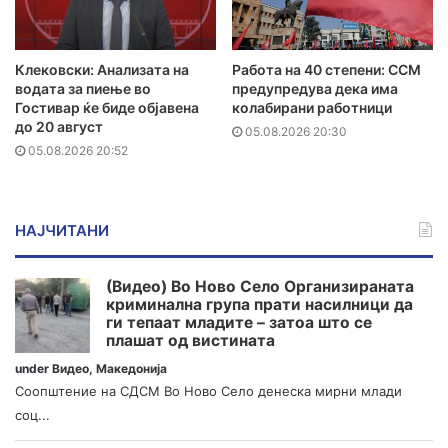
Клековски: Анализата на
Работа на 40 степени: ССМ
водата за пиење во
предупредува дека има
Гостивар ќе биде објавена
колабирани работници
до 20 август
05.08.2026 20:30
05.08.2026 20:52
НАЈЧИТАНИ
(Видео) Во Ново Село Организираната
криминална група прати насилници да
ги тепаат младите – затоа што се
плашат од вистината
under
Видео
,
Македонија
Соопштение на СДСМ Во Ново Село денеска мирни млади
соц...