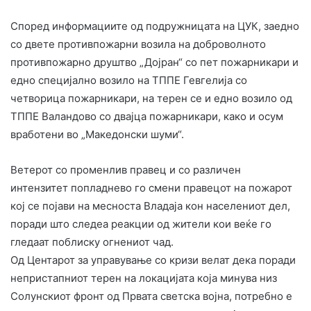
Според информациите од подружницата на ЦУК, заедно
со двете противпожарни возила на доброволното
противпожарно друштво „Дојран“ со пет пожарникари и
едно специјално возило на ТППЕ Гевгелија со
четворица пожарникари, на терен се и едно возило од
ТППЕ Валандово со двајца пожарникари, како и осум
вработени во „Македонски шуми“.
Ветерот со променлив правец и со различен
интензитет попладнево го смени правецот на пожарот
кој се појави на месноста Владаја кон населениот дел,
поради што следеа реакции од жители кои веќе го
гледаат поблиску огнениот чад.
Од Центарот за управување со кризи велат дека поради
непристапниот терен на локацијата која минува низ
Солунскиот фронт од Првата светска војна, потребно е