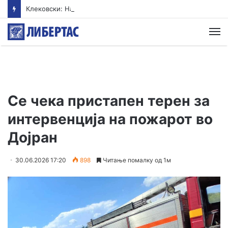
Клековски: Најголем дел од пациентите сo западнонилска треска се од Скопскиот регион и Велес
М
Се чека пристапен терен за
интервенција на пожарот во
Дојран
30.06.2026 17:20
898
Читање помалку од 1м