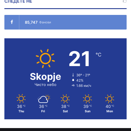
СЛЕДЕТЕ НÉ
85,747
Фанови
21
℃
Skopje
36º - 21º
42%
Чисто небо
1.66 км/ч
36
36
38
39
40
℃
℃
℃
℃
℃
Thu
Fri
Sat
Sun
Mon