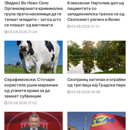
(Видео) Во Ново Село
Клековски: Најголем дел од
Организираната криминална
пациентите сo
група прати насилници да ги
западнонилска треска се од
тепаат младите – затоа што
Скопскиот регион и Велес
се плашат од вистината
05.08.2026 21:12
05.08.2026 21:34
Серафимовски: Сточари
Скопјанец натепан и ограбен
користеле ушни маркички
од три лица кај Градски парк
од угинати крави за да
05.08.2026 20:58
земаат субвенции
05.08.2026 21:02