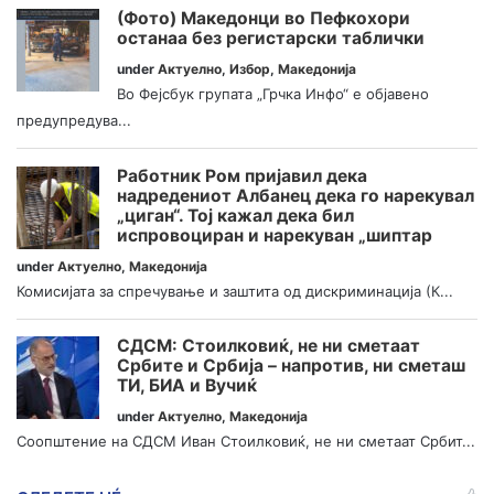
(Фото) Македонци во Пефкохори
останаа без регистарски таблички
under
Актуелно
,
Избор
,
Македонија
Во Фејсбук групата „Грчка Инфо“ е објавено
предупредува...
Работник Ром пријавил дека
надредениот Албанец дека го нарекувал
„циган“. Тој кажал дека бил
испровоциран и нарекуван „шиптар
under
Актуелно
,
Македонија
Комисијата за спречување и заштита од дискриминација (К...
СДСМ: Стоилковиќ, не ни сметаат
Србите и Србија – напротив, ни сметаш
ТИ, БИА и Вучиќ
under
Актуелно
,
Македонија
Соопштение на СДСМ Иван Стоилковиќ, не ни сметаат Србит...