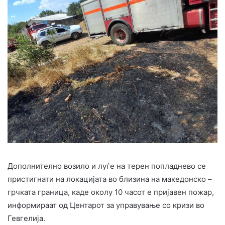
Дополнително возило и луѓе на терен попладнево се
пристигнати на локацијата во близина на македонско –
грчката граница, каде околу 10 часот е пријавен пожар,
информираат од Центарот за управување со кризи во
Гевгелија.