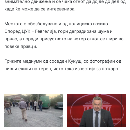
внимателно движење и се чека огнот да дојде до дел од
каде ќе може да се интервенира.
Местото е обезбедувано и од полициско возило.
Според ЦУК – Гевгелија, гори деградирана шума и
прнар, а поради присуството на ветер огнот се шири во
повеќе правци.
Грчките медиуми од соседен Кукуш, со фотографии од
нивни екипи на терен, исто така известија за пожарот.