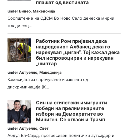
плашат од вистината
under
Видео
,
Македонија
Соопштение на СДСМ Во Ново Село денеска мирни
млади соц...
Работник Ром пријавил дека
надредениот Албанец дека го
нарекувал „циган“. Тој кажал дека
бил испровоциран и нарекуван
„шиптар
under
Актуелно
,
Македонија
Комисијата за спречување и заштита од
дискриминација (К...
Син на египетски имигранти
победи на прелиминарните
избори на Демократите во
Мичиген. Се огласи и Трамп
under
Актуелно
,
Свет
Абдул Ел-Сајед, прогресивен политички аутсајдер и