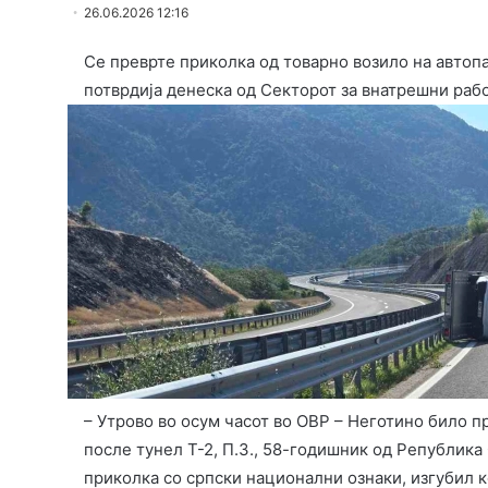
26.06.2026 12:16
Се преврте приколка од товарно возило на автопа
потврдија денеска од Секторот за внатрешни рабо
– Утрово во осум часот во ОВР – Неготино било пр
после тунел Т-2, П.З., 58-годишник од Република
приколка со српски национални ознаки, изгубил к