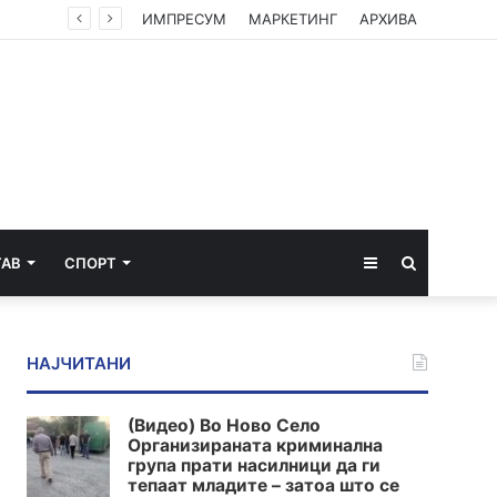
ИМПРЕСУМ
МАРКЕТИНГ
АРХИВА
Sidebar
Пребарај
ТАВ
СПОРТ
за
НАЈЧИТАНИ
(Видео) Во Ново Село
Организираната криминална
група прати насилници да ги
тепаат младите – затоа што се