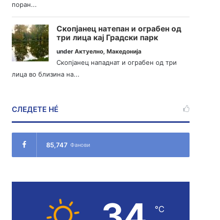
поран...
Скопјанец натепан и ограбен од
три лица кај Градски парк
under
Актуелно
,
Македонија
Скопјанец нападнат и ограбен од три
лица во близина на...
СЛЕДЕТЕ НÉ
85,747
Фанови
34
℃