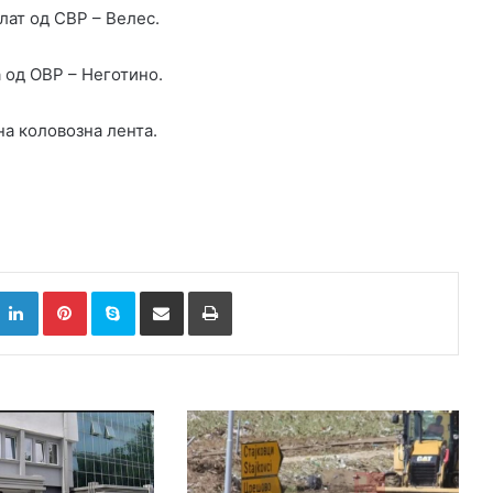
лат од СВР – Велес.
 од ОВР – Неготино.
на коловозна лента.
k
witter
LinkedIn
Pinterest
Skype
Сподели преку Е-маил
Испринтај