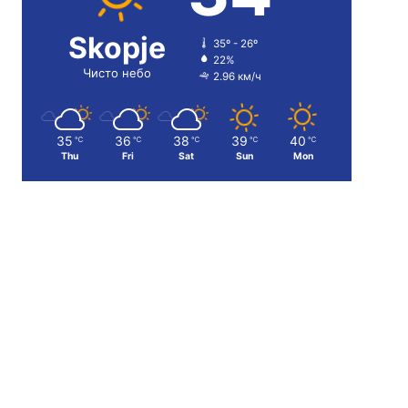
Skopje
35º - 26º
22%
Чисто небо
2.96 км/ч
35
36
38
39
40
℃
℃
℃
℃
℃
Thu
Fri
Sat
Sun
Mon