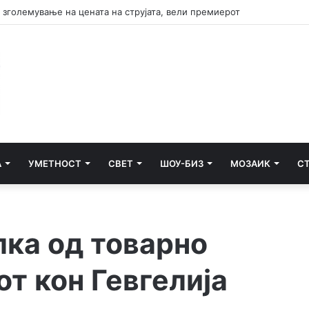
 зголемување на цената на струјата, вели премиерот
А
УМЕТНОСТ
СВЕТ
ШОУ-БИЗ
МОЗАИК
С
лка од товарно
от кон Гевгелија