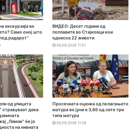
на екскурзија во
ВИДЕО: Десет години од
ето? Само оној што
поплавите во Стајковци кои
„под радарот“
однесоа 22 животи
8
06.08.2026 11:51
ели од улицата
Просечната оценка од полагањето
“ стравуваат дека
матура во јуни е 3,66 од сите три
дземната
типа матура
ај „Лимак“ ќе ја
06.08.2026 11:26
дноста на нивната