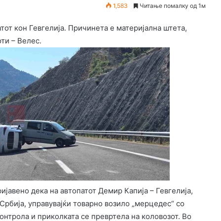
1,583
Читање помалку од 1м
тот кон Гевгелија. Причинета е материјална штета,
ти – Велес.
ијавено дека на автопатот Демир Капија – Гевгелија,
 Србија, управувајќи товарно возило „мерцедес“ со
онтрола и приколката се превртела на коловозот. Во