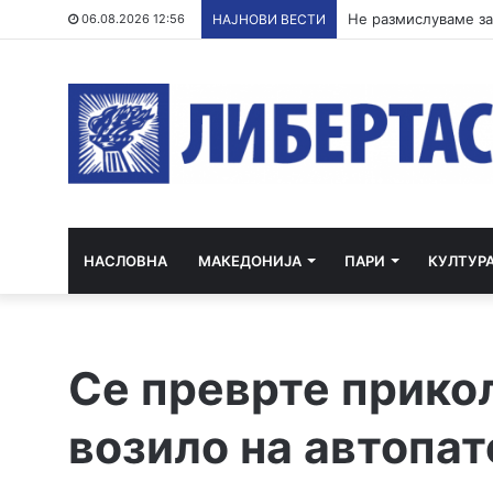
Не размислуваме за
06.08.2026 12:56
НАЈНОВИ ВЕСТИ
НАСЛОВНА
МАКЕДОНИЈА
ПАРИ
КУЛТУР
Се преврте прико
возило на автопат