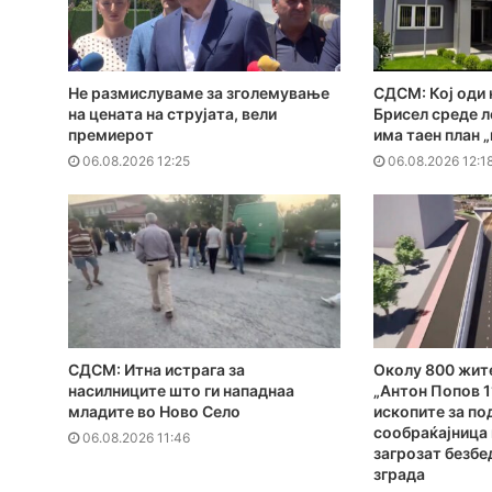
Не размислуваме за зголемување
СДСМ: Кој оди 
на цената на струјата, вели
Брисел среде л
премиерот
има таен план 
06.08.2026 12:25
06.08.2026 12:1
СДСМ: Итна истрага за
Околу 800 жит
насилниците што ги нападнаа
„Антон Попов 1
младите во Ново Село
ископите за по
сообраќајница к
06.08.2026 11:46
загрозат безбе
зграда