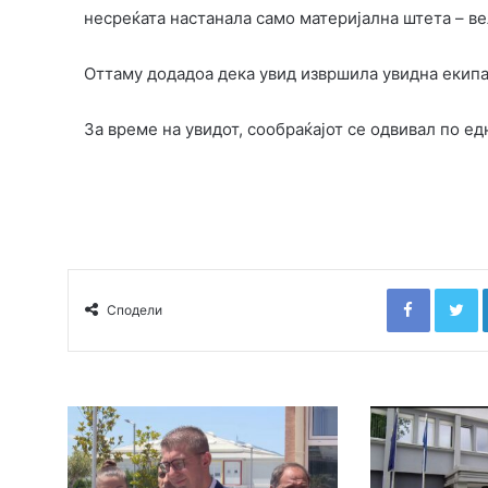
несреќата настанала само материјална штета – ве
Оттаму додадоа дека увид извршила увидна екипа
За време на увидот, сообраќајот се одвивал по ед
Faceboo
T
Сподели