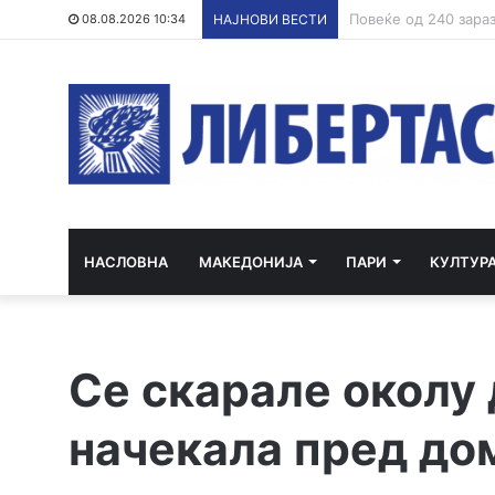
Шпанија од денеска
08.08.2026 10:34
НАЈНОВИ ВЕСТИ
НАСЛОВНА
МАКЕДОНИЈА
ПАРИ
КУЛТУР
Се скарале околу д
начекала пред дом