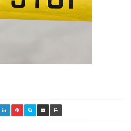
k
witter
LinkedIn
Pinterest
Skype
Сподели преку Е-маил
Испринтај