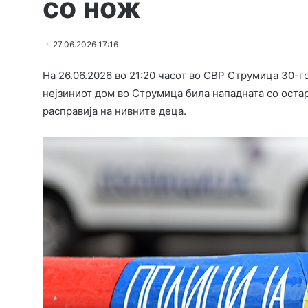
со нож
27.06.2026 17:16
На 26.06.2026 во 21:20 часот во СВР Струмица 30-
нејзиниот дом во Струмица била нападната со остар
расправија на нивните деца.