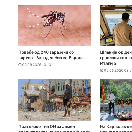
Повеќе од 240 заразени со
Шпанија од ден
вирусот Западен Нил во Европа
гранични контр
Италија
08.08.2026 10:10
08.08.2026 09:5
Пратеникот на ОН за Јемен
На Карпалак ќ
предупредува на ризик од обновен
цвеќе во споме