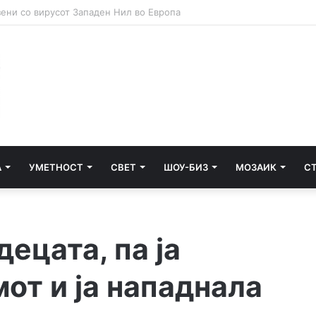
 воведува гранични контроли за патници од Италија
А
УМЕТНОСТ
СВЕТ
ШОУ-БИЗ
МОЗАИК
С
ецата, па ја
от и ја нападнала