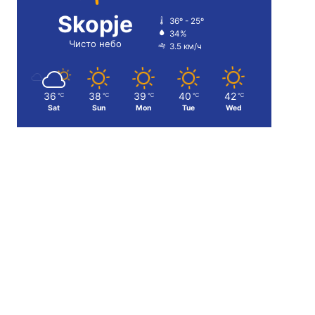
Skopje
36º - 25º
34%
Чисто небо
3.5 км/ч
36
38
39
40
42
℃
℃
℃
℃
℃
Sat
Sun
Mon
Tue
Wed