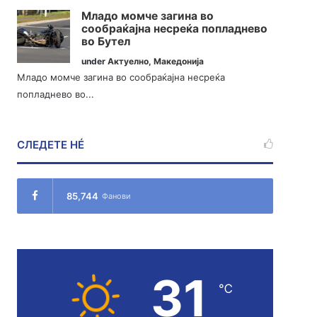
Младо момче загина во
сообраќајна несреќа попладнево
во Бутел
under
Актуелно
,
Македонија
Младо момче загина во сообраќајна несреќа
попладнево во...
СЛЕДЕТЕ НÉ
85,744
Фанови
31
℃