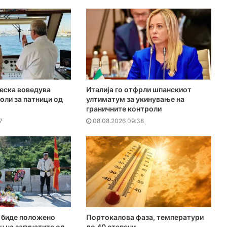
еска воведува
Италија го отфрли шпанскиот
оли за патници од
ултиматум за укинување на
граничните контроли
7
08.08.2026 09:38
е биде положено
Портокалова фаза, температури
н на загинатите од
до 40 степени