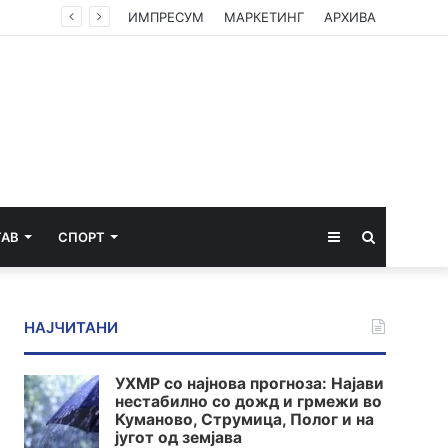
ИМПРЕСУМ
МАРКЕТИНГ
АРХИВА
Sidebar
Пребарај
ТАВ
СПОРТ
за
НАЈЧИТАНИ
УХМР со најнова прогноза: Најави
нестабилно со дожд и грмежи во
Куманово, Струмица, Полог и на
југот од земјава