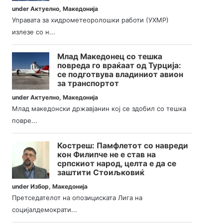
under
Актуелно
,
Македонија
Управата за хидрометеоролошки работи (УХМР)
излезе со н...
Млад Македонец со тешка
повреда го враќаат од Турција:
се подготвува владиниот авион
за транспортот
under
Актуелно
,
Македонија
Млад македонски државјанин кој се здобил со тешка
повре...
Костреш: Памфлетот со навреди
кон Филипче не е став на
српскиот народ, целта е да се
заштити Стоиљковиќ
under
Избор
,
Македонија
Претседателот на опозициската Лига на
социјалдемократи...