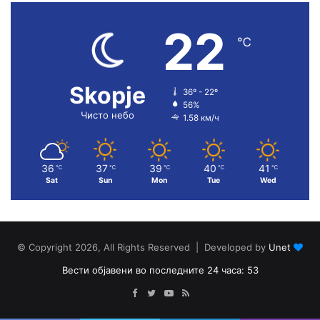
22
℃
Skopje
36º - 22º
56%
Чисто небо
1.58 км/ч
36
37
39
40
41
℃
℃
℃
℃
℃
Sat
Sun
Mon
Tue
Wed
© Copyright 2026, All Rights Reserved | Developed by
Unet
Вести објавени во последните 24 часа: 53
Facebook
Twitter
YouTube
RSS