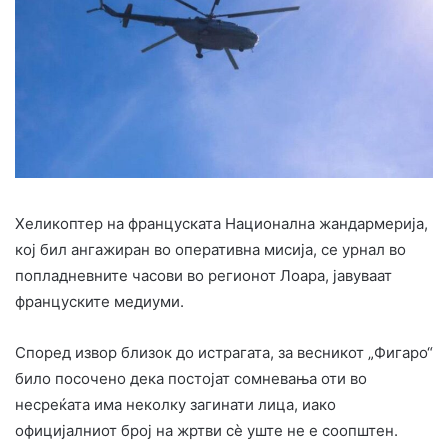
Хеликоптер на француската Национална жандармерија,
кој бил ангажиран во оперативна мисија, се урнал во
попладневните часови во регионот Лоара, јавуваат
француските медиуми.
Според извор близок до истрагата, за весникот „Фигаро“
било посочено дека постојат сомневања оти во
несреќата има неколку загинати лица, иако
официјалниот број на жртви сè уште не е соопштен.