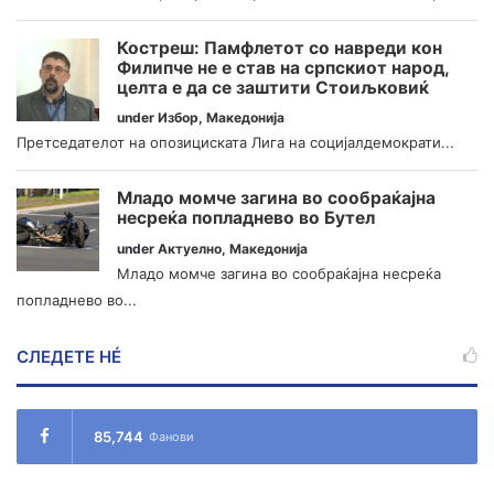
Костреш: Памфлетот со навреди кон
Филипче не е став на српскиот народ,
целта е да се заштити Стоиљковиќ
under
Избор
,
Македонија
Претседателот на опозициската Лига на социјалдемократи...
Младо момче загина во сообраќајна
несреќа попладнево во Бутел
under
Актуелно
,
Македонија
Младо момче загина во сообраќајна несреќа
попладнево во...
СЛЕДЕТЕ НÉ
85,744
Фанови