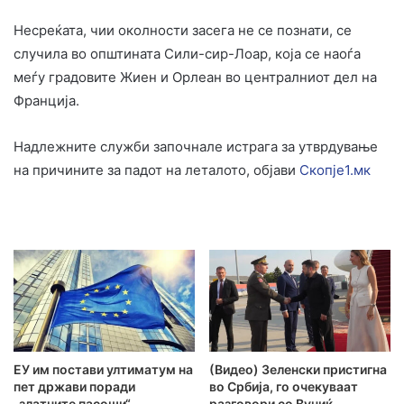
Несреќата, чии околности засега не се познати, се
случила во општината Сили-сир-Лоар, која се наоѓа
меѓу градовите Жиен и Орлеан во централниот дел на
Франција.
Надлежните служби започнале истрага за утврдување
на причините за падот на леталото, објави
Скопје1.мк
ЕУ им постави ултиматум на
(Видео) Зеленски пристигна
пет држави поради
во Србија, го очекуваат
„златните пасоши“
разговори со Вучиќ