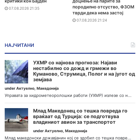
критики кон Бајден
доцнење на парите за
породилно отсуство, ФЗОМ
07.08.2026 21:35
тврди дека нема застој
07.08.2026 21:24
НАЈЧИТАНИ
УХМР со најнова прогноза: Најави
нестабилно со дожд и грмежи во
Куманово, Струмица, Полог и на југот од
земјава
under
Актуелно
,
Македонија
Управата за хидрометеоролошки работи (УХМР) излезе со н...
Млад Македонец со тешка повреда го
враќаат од Турција: се подготвува
владиниот авион за транспортот
under
Актуелно
,
Македонија
Млад македонски државјанин кој се здобил со тешка повре...