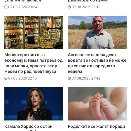
07.08.2026 23:24
07.08.2026 23:12
Министерството за
Ангелов се надева дека
економија: Нема потреба од
водата во Гостивар ќе може
нови мерки, храната втор
да се пие од наредната
месец по ред поевтинува
недела
07.08.2026 22:10
07.08.2026 21:42
Камала Харис со остри
Родилките се жалат поради