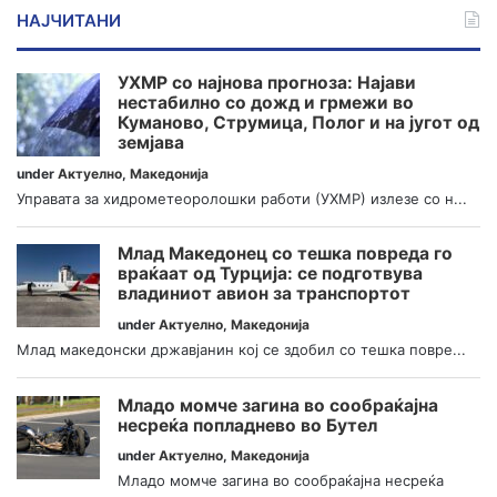
НАЈЧИТАНИ
УХМР со најнова прогноза: Најави
нестабилно со дожд и грмежи во
Куманово, Струмица, Полог и на југот од
земјава
under
Актуелно
,
Македонија
Управата за хидрометеоролошки работи (УХМР) излезе со н...
Млад Македонец со тешка повреда го
враќаат од Турција: се подготвува
владиниот авион за транспортот
under
Актуелно
,
Македонија
Млад македонски државјанин кој се здобил со тешка повре...
Младо момче загина во сообраќајна
несреќа попладнево во Бутел
under
Актуелно
,
Македонија
Младо момче загина во сообраќајна несреќа