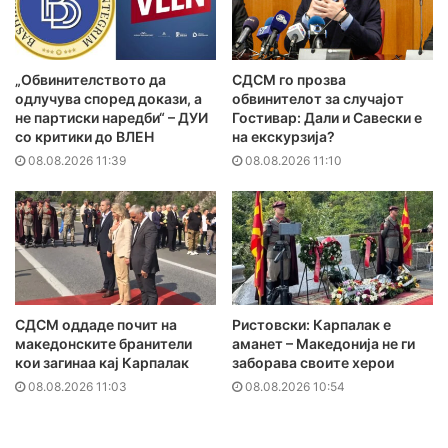
„Обвинителството да
СДСМ го прозва
одлучува според докази, а
обвинителот за случајот
не партиски наредби“ – ДУИ
Гостивар: Дали и Савески е
со критики до ВЛЕН
на екскурзија?
08.08.2026 11:39
08.08.2026 11:10
СДСМ оддаде почит на
Ристовски: Карпалак е
македонските бранители
аманет – Македонија не ги
кои загинаа кај Карпалак
заборава своите херои
08.08.2026 11:03
08.08.2026 10:54