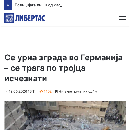
Полицијата лиши од слобода едно лице во врска со сообраќајната несреќа во Скопје во која загина 19-годишен мотоциклист од скопско
М
Се урна зграда во Германија
– се трага по тројца
исчезнати
19.05.2026 18:11
1,152
Читање помалку од 1м