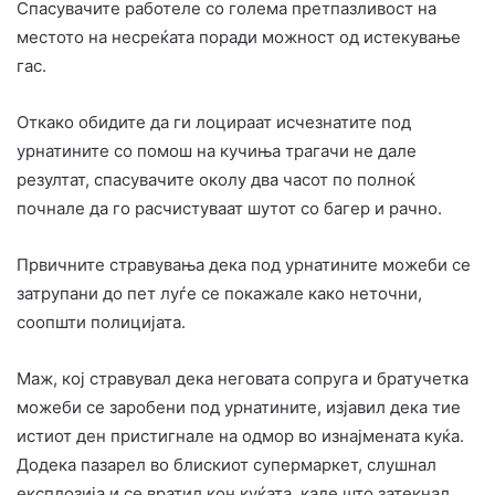
Спасувачите работеле со голема претпазливост на
местото на несреќата поради можност од истекување
гас.
Откако обидите да ги лоцираат исчезнатите под
урнатините со помош на кучиња трагачи не дале
резултат, спасувачите околу два часот по полноќ
почнале да го расчистуваат шутот со багер и рачно.
Првичните стравувања дека под урнатините можеби се
затрупани до пет луѓе се покажале како неточни,
соопшти полицијата.
Маж, кој стравувал дека неговата сопруга и братучетка
можеби се заробени под урнатините, изјавил дека тие
истиот ден пристигнале на одмор во изнајмената куќа.
Додека пазарел во блискиот супермаркет, слушнал
експлозија и се вратил кон куќата, каде што затекнал