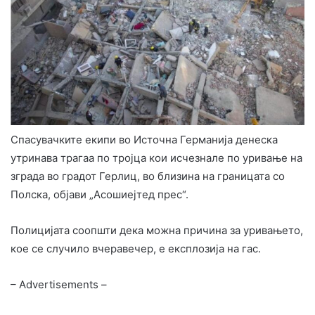
Спасувачките екипи во Источна Германија денеска
утринава трагаа по тројца кои исчезнале по уривање на
зграда во градот Герлиц, во близина на границата со
Полска, објави „Асошиејтед прес“.
Полицијата соопшти дека можна причина за уривањето,
кое се случило вчеравечер, е експлозија на гас.
– Advertisements –