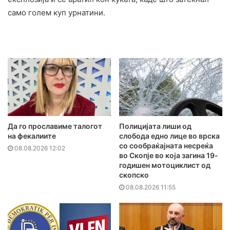
само голем куп урнатини.
Да го прославиме талогот
Полицијата лиши од
на фекалиите
слобода едно лице во врска
со сообраќајната несреќа
08.08.2026 12:02
во Скопје во која загина 19-
годишен мотоциклист од
скопско
08.08.2026 11:55