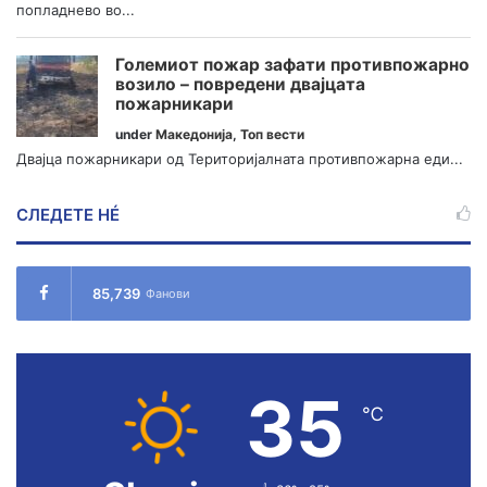
попладнево во...
Големиот пожар зафати противпожарно
возило – повредени двајцата
пожарникари
under
Македонија
,
Топ вести
Двајца пожарникари од Територијалната противпожарна еди...
СЛЕДЕТЕ НÉ
85,739
Фанови
35
℃