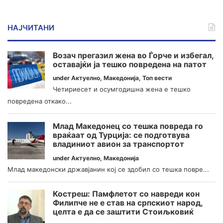
НАЈЧИТАНИ
Возач прегазил жена во Ѓорче и избегал,
оставајќи ја тешко повредена на патот
under
Актуелно
,
Македонија
,
Топ вести
Четириесет и осумгодишна жена е тешко
повредена откако...
Млад Македонец со тешка повреда го
враќаат од Турција: се подготвува
владиниот авион за транспортот
under
Актуелно
,
Македонија
Млад македонски државјанин кој се здобил со тешка повре...
Костреш: Памфлетот со навреди кон
Филипче не е став на српскиот народ,
целта е да се заштити Стоиљковиќ