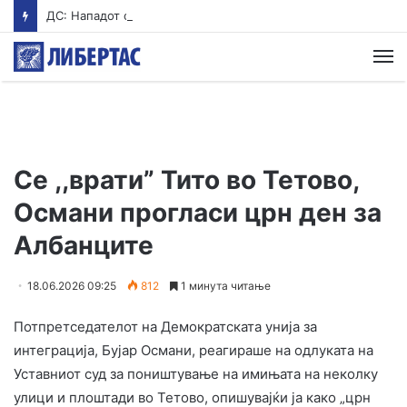
ДС: Нападот од Стоилковиќ на Филипче не е одбрана на српските интереси, туку политичко насилство од Вучиќ
М
Се ,,врати” Тито во Тетово,
Османи прогласи црн ден за
Албанците
18.06.2026 09:25
812
1 минута читање
Потпретседателот на Демократската унија за
интеграција, Бујар Османи, реагираше на одлуката на
Уставниот суд за поништување на имињата на неколку
улици и плоштади во Тетово, опишувајќи ја како „црн