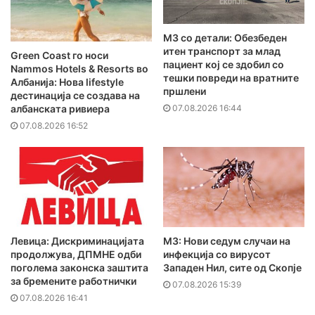
MЗ со детали: Обезбеден
итен транспорт за млад
Green Coast го носи
пациент кој се здобил со
Nammos Hotels & Resorts во
тешки повреди на вратните
Албанија: Нова lifestyle
пршлени
дестинација се создава на
07.08.2026 16:44
албанската ривиера
07.08.2026 16:52
Левица: Дискриминацијата
МЗ: Нови седум случаи на
продолжува, ДПМНЕ одби
инфекција со вирусот
поголема законска заштита
Западен Нил, сите од Скопје
за бремените работнички
07.08.2026 15:39
07.08.2026 16:41