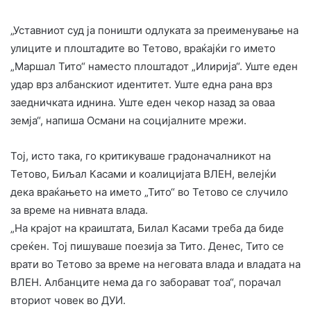
„Уставниот суд ја поништи одлуката за преименување на
улиците и плоштадите во Тетово, враќајќи го името
„Маршал Тито“ наместо плоштадот „Илирија“. Уште еден
удар врз албанскиот идентитет. Уште една рана врз
заедничката иднина. Уште еден чекор назад за оваа
земја“, напиша Османи на социјалните мрежи.
Тој, исто така, го критикуваше градоначалникот на
Тетово, Биљал Касами и коалицијата ВЛЕН, велејќи
дека враќањето на името „Тито“ во Тетово се случило
за време на нивната влада.
„На крајот на краиштата, Билал Касами треба да биде
среќен. Тој пишуваше поезија за Тито. Денес, Тито се
врати во Тетово за време на неговата влада и владата на
ВЛЕН. Албанците нема да го заборават тоа“, порачал
вториот човек во ДУИ.