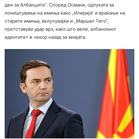
ден за Албанците“. Според Османи, одлуката за
поништување на имиња како „Илирија“ и враќање на
старите имиња, вклучувајќи и „Маршал Тито“,
претставува удар врз, како што вели, албанскиот
идентитет и чекор назад за земјата.