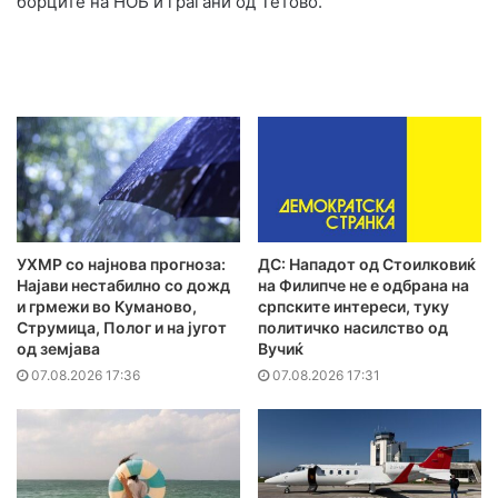
борците на НОБ и граѓани од Тетово.
УХМР со најнова прогноза:
ДС: Нападот од Стоилковиќ
Најави нестабилно со дожд
на Филипче не е одбрана на
и грмежи во Куманово,
српските интереси, туку
Струмица, Полог и на југот
политичко насилство од
од земјава
Вучиќ
07.08.2026 17:36
07.08.2026 17:31