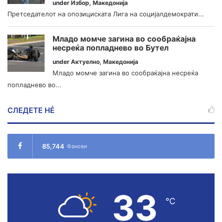
under
Избор
,
Македонија
Претседателот на опозициската Лига на социјалдемократи...
Младо момче загина во сообраќајна
несреќа попладнево во Бутел
under
Актуелно
,
Македонија
Младо момче загина во сообраќајна несреќа
попладнево во...
СЛЕДЕТЕ НÉ
85,744
Фанови
33
℃