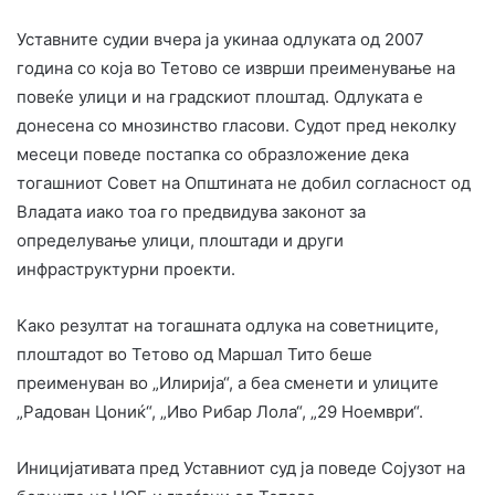
Уставните судии вчера ја укинаа одлуката од 2007
година со која во Тетово се изврши преименување на
повеќе улици и на градскиот плоштад. Одлуката е
донесена со мнозинство гласови. Судот пред неколку
месеци поведе постапка со образложение дека
тогашниот Совет на Општината не добил согласност од
Владата иако тоа го предвидува законот за
определување улици, плоштади и други
инфраструктурни проекти.
Како резултат на тогашната одлука на советниците,
плоштадот во Тетово од Маршал Тито беше
преименуван во „Илирија“, а беа сменети и улиците
„Радован Цониќ“, „Иво Рибар Лола“, „29 Ноември“.
Иницијативата пред Уставниот суд ја поведе Сојузот на