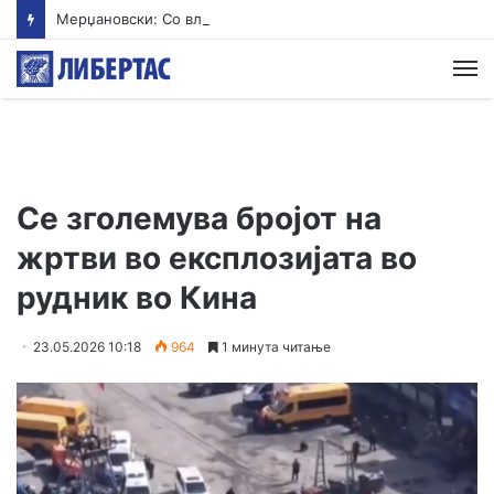
Мерџановски: Со владин авион во Скопје транспортиран пациент повреден на одмор во Турција
М
Се зголемува бројот на
жртви во експлозијата во
рудник во Кина
23.05.2026 10:18
964
1 минута читање