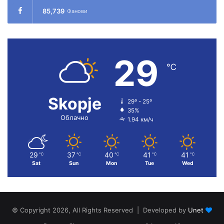
85,739
Фанови
29
℃
Skopje
29º - 25º
35%
Облачно
1.94 км/ч
29
37
40
41
41
℃
℃
℃
℃
℃
Sat
Sun
Mon
Tue
Wed
© Copyright 2026, All Rights Reserved | Developed by
Unet