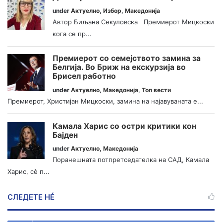
under
Актуелно
,
Избор
,
Македонија
Автор Биљана Секуловска Премиерот Мицкоски
кога се пр...
Премиерот со семејството замина за
Белгија. Во Бриж на екскурзија во
Брисел работно
under
Актуелно
,
Македонија
,
Топ вести
Премиерот, Христијан Мицкоски, замина на најавуваната е...
Камала Харис со остри критики кон
Бајден
under
Актуелно
,
Македонија
Поранешната потпретседателка на САД, Камала
Харис, сè п...
СЛЕДЕТЕ НÉ