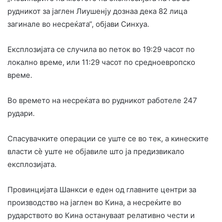
рудникот за јаглен Лиушенју дознаа дека 82 лица
загинале во несреќата“, објави Синхуа.
Експлозијата се случила во петок во 19:29 часот по
локално време, или 11:29 часот по средноевропско
време.
Во времето на несреќата во рудникот работеле 247
рудари.
Спасувачките операции се уште се во тек, а кинеските
власти сè уште не објавиле што ја предизвикало
експлозијата.
Провинцијата Шанкси е еден од главните центри за
производство на јаглен во Кина, а несреќите во
рударството во Кина остануваат релативно чести и