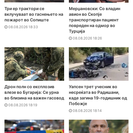
Три ер трактори се
Мерџановски: Со владин
вклучуваат во гаснењето на
авион во Скопје
пожарот во Сопиште
транспортиран пациент
повреден на одмор во
08.08.2026 18:33
Турција
08.08.2026 18:26
Дрон полн со експлозив
Уапсен трет учесник во
влезе во Бугарија: Се урна
несреќата во Радишани,
во близина на важен гасовод
каде загина 19-годишник од
Побожје
08.08.2026 18:19
08.08.2026 18:14