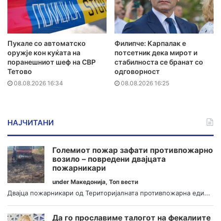
Пукале со автоматско
Филипче: Карпалак е
оружје кон куќата на
потсетник дека мирот и
поранешниот шеф на СВР
стабилноста се бранат со
Тетово
одговорност
08.08.2026 16:34
08.08.2026 16:25
НАЈЧИТАНИ
Големиот пожар зафати противпожарно
возило – повредени двајцата
пожарникари
under
Македонија
,
Топ вести
Двајца пожарникари од Територијалната противпожарна еди...
Да го прославиме талогот на фекалиите