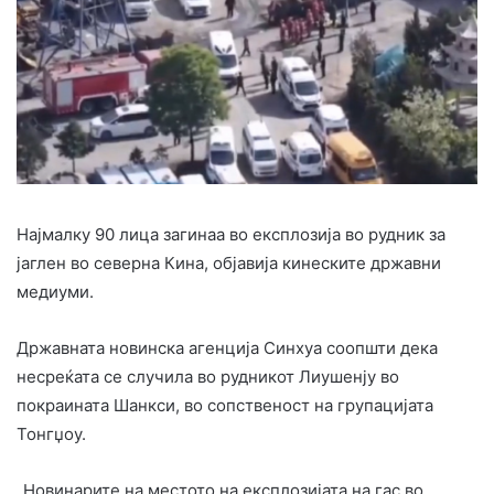
Најмалку 90 лица загинаа во експлозија во рудник за
јаглен во северна Кина, објавија кинеските државни
медиуми.
Државната новинска агенција Синхуа соопшти дека
несреќата се случила во рудникот Лиушенју во
покраината Шанкси, во сопственост на групацијата
Тонгџоу.
„Новинарите на местото на експлозијата на гас во