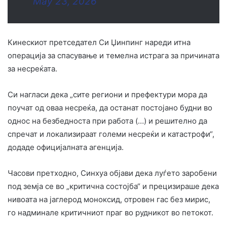
May 23, 2026
Кинескиот претседател Си Џинпинг нареди итна
операција за спасување и темелна истрага за причината
за несреќата.
Си нагласи дека „сите региони и префектури мора да
поучат од оваа несреќа, да останат постојано будни во
однос на безбедноста при работа (…) и решително да
спречат и локализираат големи несреќи и катастрофи“,
додаде официјалната агенција.
Часови претходно, Синхуа објави дека луѓето заробени
под земја се во „критична состојба“ и прецизираше дека
нивоата на јаглерод моноксид, отровен гас без мирис,
го надминале критичниот праг во рудникот во петокот.