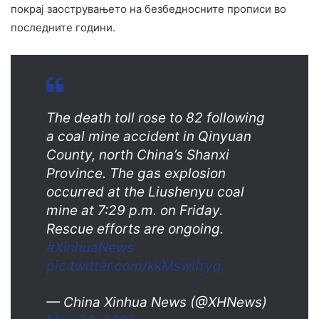
покрај заострувањето на безбедносните прописи во
последните години.
The death toll rose to 82 following
a coal mine accident in Qinyuan
County, north China’s Shanxi
Province. The gas explosion
occurred at the Liushenyu coal
mine at 7:29 p.m. on Friday.
Rescue efforts are ongoing.
#XinhuaNews
pic.twitter.com/kkMswlfryq
— China Xinhua News (@XHNews)