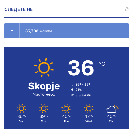
СЛЕДЕТЕ НÉ
85,738
Фанови
36
℃
Skopje
36º - 25º
21%
Чисто небо
3.36 км/ч
36
39
40
42
40
℃
℃
℃
℃
℃
Sun
Mon
Tue
Wed
Thu