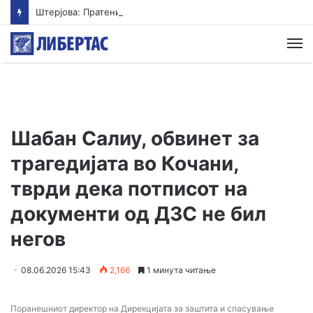
Штерјова: Пратеник и возач на градоначалник се меѓу напаѓачите во Ново Село, Обвинителството свесно одбива да реагира
М
Шабан Салиу, обвинет за
трагедијата во Кочани,
тврди дека потписот на
документи од ДЗС не бил
негов
08.06.2026 15:43
2,166
1 минута читање
Поранешниот директор на Дирекцијата за заштита и спасување