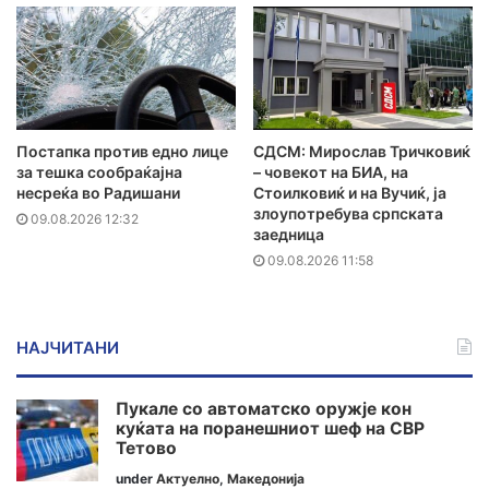
Постапка против едно лице
СДСМ: Мирослав Тричковиќ
за тешка сообраќајна
– човекот на БИА, на
несреќа во Радишани
Стоилковиќ и на Вучиќ, ја
злоупотребува српската
09.08.2026 12:32
заедница
09.08.2026 11:58
НАЈЧИТАНИ
Пукале со автоматско оружје кон
куќата на поранешниот шеф на СВР
Тетово
under
Актуелно
,
Македонија