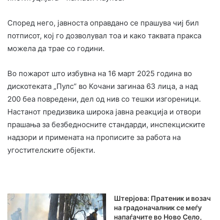
Според него, јавноста оправдано се прашува чиј бил
потписот, кој го дозволувал тоа и како таквата пракса
можела да трае со години.
Во пожарот што избувна на 16 март 2025 година во
дискотеката „Пулс“ во Кочани загинаа 63 лица, а над
200 беа повредени, дел од нив со тешки изгореници.
Настанот предизвика широка јавна реакција и отвори
прашања за безбедносните стандарди, инспекциските
надзори и примената на прописите за работа на
угостителските објекти.
Штерјова: Пратеник и возач
на градоначалник се меѓу
напаѓачите во Ново Село,