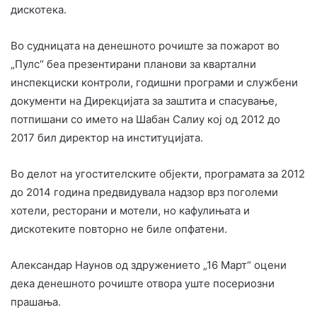
дискотека.
Во судницата на денешното рочиште за пожарот во
„Пулс“ беа презентирани планови за квартални
инспекциски контроли, годишни програми и службени
документи на Дирекцијата за заштита и спасување,
потпишани со името на Шабан Салиу кој од 2012 до
2017 бил директор на институцијата.
Во делот на угостителските објекти, програмата за 2012
до 2014 година предвидувала надзор врз поголеми
хотели, ресторани и мотели, но кафулињата и
дискотеките повторно не биле опфатени.
Александар Наунов од здружението „16 Март“ оцени
дека денешното рочиште отвора уште посериозни
прашања.