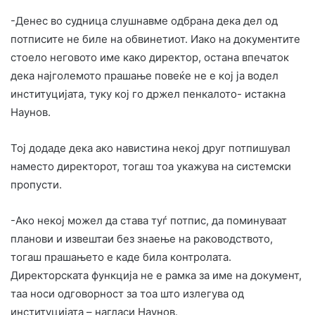
-Денес во судница слушнавме одбрана дека дел од
потписите не биле на обвинетиот. Иако на документите
стоело неговото име како директор, остана впечаток
дека најголемото прашање повеќе не е кој ја водел
институцијата, туку кој го држел пенкалото- истакна
Наунов.
Тој додаде дека ако навистина некој друг потпишувал
наместо директорот, тогаш тоа укажува на системски
пропусти.
-Ако некој можел да става туѓ потпис, да поминуваат
планови и извештаи без знаење на раководството,
тогаш прашањето е каде била контролата.
Директорската функција не е рамка за име на документ,
таа носи одговорност за тоа што излегува од
институцијата – нагласи Наунов.