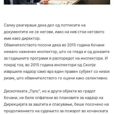
Салиу реагираше дека дел од потписите на
документите не се негови, иако на нив стои неговото
име како директор.
Обвинителството посочи дека во 2015 година Кочани
немало назначен инспектор, што се гледа и од доказите
за годишните програми и распоредот на инспектори. И
покрај тоа, во 2015 година инспектори од Скопје
извршиле надзор само врз еден правен субјект со низок
ризик, што обвинителството го оцени како селективно.
Дискотеката „Пулс“, но и други објекти во градот
Кочани, не биле опфатени во плановите за надзор на
Дирекцијата за заштита и спасување, беше посочено на
продолжението на судењето за пожарот во кочанската