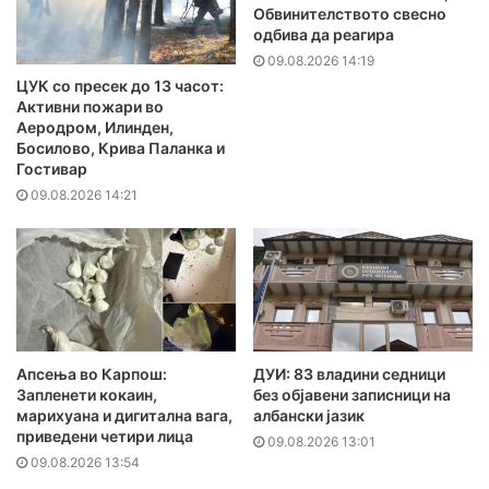
Обвинителството свесно
одбива да реагира
09.08.2026 14:19
ЦУК со пресек до 13 часот:
Активни пожари во
Аеродром, Илинден,
Босилово, Крива Паланка и
Гостивар
09.08.2026 14:21
Апсења во Карпош:
ДУИ: 83 владини седници
Запленети кокаин,
без објавени записници на
марихуана и дигитална вага,
албански јазик
приведени четири лица
09.08.2026 13:01
09.08.2026 13:54