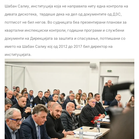
Шабан Салиу, институција која не направила ниту една контрола на
дивата дискотека, тврдеше дека на дел од документите од ДЗС,
потписот не бил негов. Во судницата беа презентирани планови за
квартални инспекциски контроли, годишни програми и службени
документи на Дирекцијата за заштита и спасување, потпишани со
името на Шабан Салиу кој од 2012 до 2017 бил директор на
институцијата.