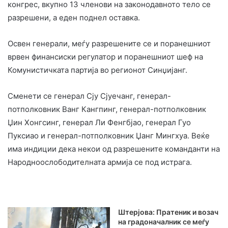
конгрес, вкупно 13 членови на законодавното тело се
разрешени, а еден поднел оставка.
Освен генерали, меѓу разрешените се и поранешниот
врвен финансиски регулатор и поранешниот шеф на
Комунистичката партија во регионот Синџијанг.
Сменети се генерал Сју Сјуечанг, генерал-
потполковник Ванг Кангпинг, генерал-потполковник
Џин Хонгсинг, генерал Ли Фенгбјао, генерал Гуо
Пуксиао и генерал-потполковник Џанг Мингхуа. Веќе
има индиции дека некои од разрешените команданти на
Народноослободителната армија се под истрага.
Штерјова: Пратеник и возач
на градоначалник се меѓу