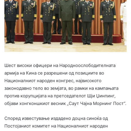
Шест високи офицери на Народноослободителната
армија на Кина се разрешени од позициите во
Националниот народен конгрес, највисокото
законодавно тело во земјата, во рамки на кампањата
против корупцијата на претседателот Шји Џинпинг,
објави хонгконшкиот весник „Саут Чајна Морнинг Пост“.
Според известување издадено доцна синоќа од
Постојаниот комитет на Националниот народен