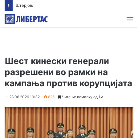
Штерјова: Пратеник и возач на градоначалник се меѓу напаѓачите во Ново Село, Обвинителството свесно одбива да реагира
М
Шест кинески генерали
разрешени во рамки на
кампања против корупцијата
28.06.2026 10:32
825
Читање помалку од 1м