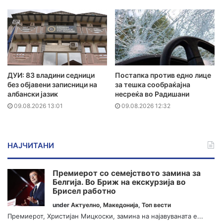
ДУИ: 83 владини седници
Постапка против едно лице
без објавени записници на
за тешка сообраќајна
албански јазик
несреќа во Радишани
09.08.2026 13:01
09.08.2026 12:32
НАЈЧИТАНИ
Премиерот со семејството замина за
Белгија. Во Бриж на екскурзија во
Брисел работно
under
Актуелно
,
Македонија
,
Топ вести
Премиерот, Христијан Мицкоски, замина на најавуваната е...