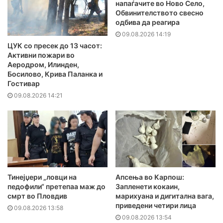
напаѓачите во Ново Село,
Обвинителството свесно
одбива да реагира
09.08.2026 14:19
ЦУК со пресек до 13 часот:
Активни пожари во
Аеродром, Илинден,
Босилово, Крива Паланка и
Гостивар
09.08.2026 14:21
Тинејџери „ловци на
Апсења во Карпош:
педофили“ претепаа маж до
Запленети кокаин,
смрт во Пловдив
марихуана и дигитална вага,
приведени четири лица
09.08.2026 13:58
09.08.2026 13:54