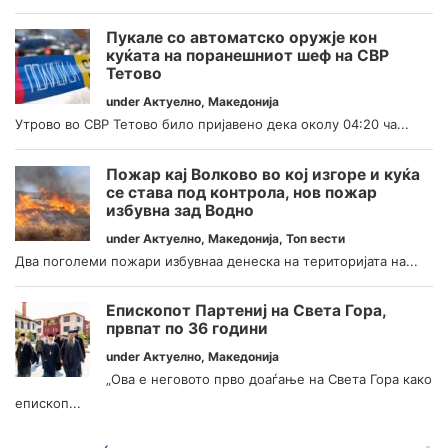
Пукале со автоматско оружје кон
куќата на поранешниот шеф на СВР
Тетово
under
Актуелно
,
Македонија
Утрово во СВР Тетово било пријавено дека околу 04:20 ча...
Пожар кај Волково во кој изгоре и куќа
се става под контрола, нов пожар
избувна зад Водно
under
Актуелно
,
Македонија
,
Топ вести
Два поголеми пожари избувнаа денеска на територијата на...
Епископот Партениј на Света Гора,
првпат по 36 години
under
Актуелно
,
Македонија
„Ова е неговото прво доаѓање на Света Гора како
епископ...