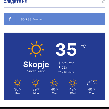
СЛЕДЕТЕ НÉ
85,738
Фанови
35
℃
Skopje
36º - 25º
22%
Чисто небо
2.61 км/ч
36
39
40
42
40
℃
℃
℃
℃
℃
Sun
Mon
Tue
Wed
Thu