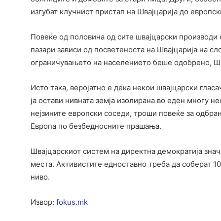
изгубат клучниот пристап на Швајцарија до европск
Повеќе од половина од сите швајцарски производи с
пазари зависи од посветеноста на Швајцарија на с
ограничувањето на населението беше одобрено, Шва
Исто така, веројатно е дека некои швајцарски гла
ја остави нивната земја изолирана во еден многу не
нејзините европски соседи, троши повеќе за одбран
Европа по безбедносните прашања.
Швајцарскиот систем на директна демократија знач
места. Активистите едноставно треба да соберат 1
ниво.
Извор:
fokus.mk