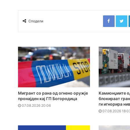
Faceboo
T
Сподели
Мигрант со рана од огнено оружје
Камионџиите од
пронајден кај ГП Богородица
блокираат гран
ги игнорира ни
07.08.2026 20:06
07.08.2026 18:0