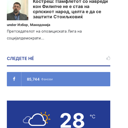
Костреш: Памфлетот со навреди
кон Филипче не е став на
српскиот народ, целта е да се
заштити Стоиљковиќ
under
Избор
,
Македонија
Претседателот на опозициската Лига на
социјалдемократи...
СЛЕДЕТЕ НÉ
85,744
Фанови
28
℃