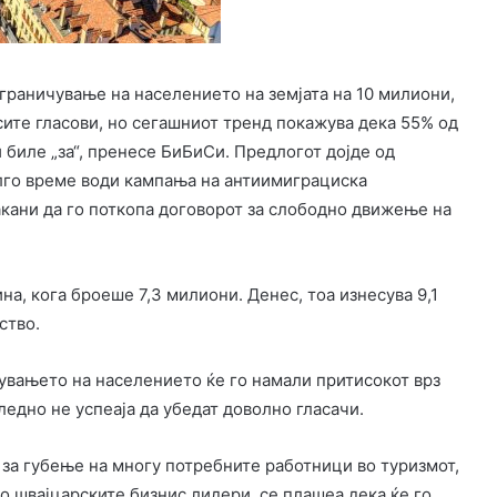
ограничување на населението на земјата на 10 милиони,
ите гласови, но сегашниот тренд покажува дека 55% од
 биле „за“, пренесе БиБиСи. Предлогот дојде од
олго време води кампања на антиимиграциска
закани да го поткопа договорот за слободно движење на
на, кога броеше 7,3 милиони. Денес, тоа изнесува 9,1
ство.
чувањето на населението ќе го намали притисокот врз
едно не успеаја да убедат доволно гласачи.
за губење на многу потребните работници во туризмот,
о швајцарските бизнис лидери, се плашеа дека ќе го