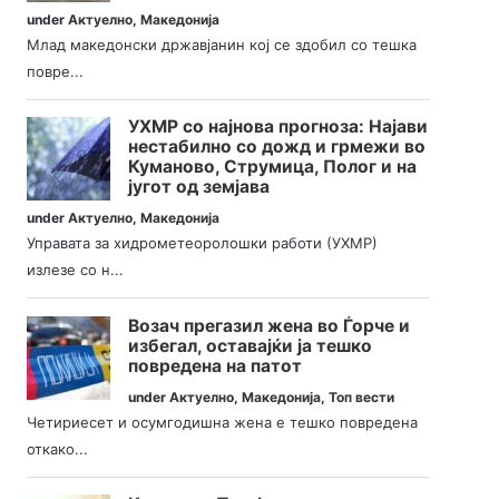
under
Актуелно
,
Македонија
Млад македонски државјанин кој се здобил со тешка
повре...
УХМР со најнова прогноза: Најави
нестабилно со дожд и грмежи во
Куманово, Струмица, Полог и на
југот од земјава
under
Актуелно
,
Македонија
Управата за хидрометеоролошки работи (УХМР)
излезе со н...
Возач прегазил жена во Ѓорче и
избегал, оставајќи ја тешко
повредена на патот
under
Актуелно
,
Македонија
,
Топ вести
Четириесет и осумгодишна жена е тешко повредена
откако...