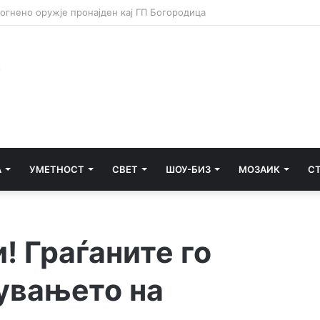
А
УМЕТНОСТ
СВЕТ
ШОУ-БИЗ
МОЗАИК
С
! Граѓаните го
увањето на