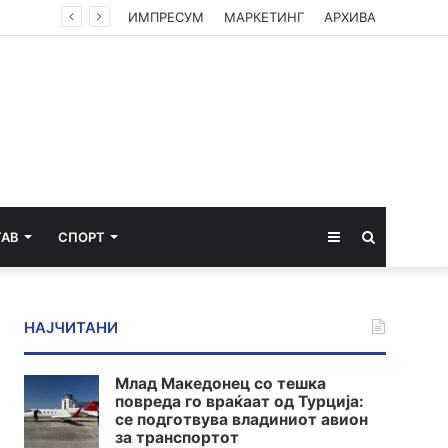
Камионџиите од Западен Балкан ќе блокираат граници бидејќи Брисел ги игнорира нивните барања
ИМПРЕСУМ
МАРКЕТИНГ
АРХИВА
Sidebar
Пребарај
ТАВ
СПОРТ
за
НАЈЧИТАНИ
Млад Македонец со тешка
повреда го враќаат од Турција:
се подготвува владиниот авион
за транспортот