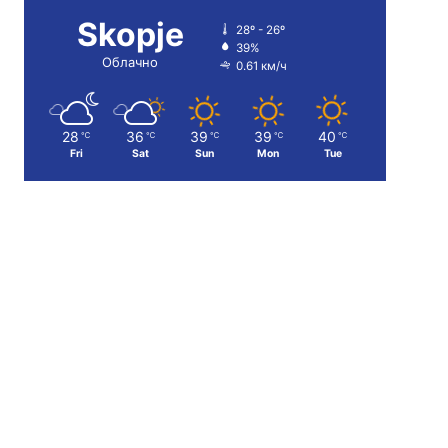
Skopje
28º - 26º
39%
Облачно
0.61 км/ч
28
36
39
39
40
℃
℃
℃
℃
℃
Fri
Sat
Sun
Mon
Tue