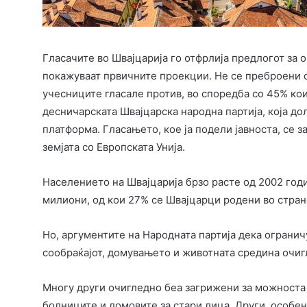
Гласачите во Швајцарија го отфрлија предлогот за 
покажуваат првичните проекции. Не се преброени с
учесниците гласале против, во споредба со 45% кои
десничарската Швајцарска народна партија, која д
платформа. Гласањето, кое ја подели јавноста, се 
земјата со Европската Унија.
Населението на Швајцарија брзо расте од 2002 годи
милиони, од кои 27% се Швајцарци родени во стран
Но, аргументите на Народната партија дека ограни
сообраќајот, домувањето и животната средина очигл
Многу други очигледно беа загрижени за можноста 
болниците и домовите за стари лица. Други, особен