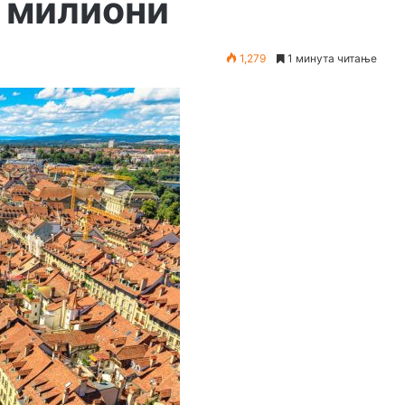
0 милиони
1,279
1 минута читање