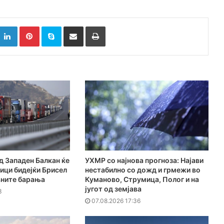
k
witter
LinkedIn
Pinterest
Skype
Сподели преку Е-маил
Испринтај
 Западен Балкан ќе
УХМР со најнова прогноза: Најави
ици бидејќи Брисел
нестабилно со дожд и грмежи во
вните барања
Куманово, Струмица, Полог и на
југот од земјава
3
07.08.2026 17:36