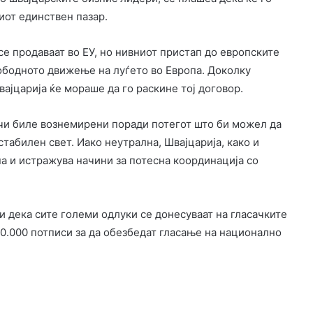
иот единствен пазар.
е продаваат во ЕУ, но нивниот пристап до европските
лободното движење на луѓето во Европа. Доколку
јцарија ќе мораше да го раскине тој договор.
сачи биле вознемирени поради потегот што би можел да
стабилен свет. Иако неутрална, Швајцарија, како и
а и истражува начини за потесна координација со
и дека сите големи одлуки се донесуваат на гласачките
00.000 потписи за да обезбедат гласање на национално