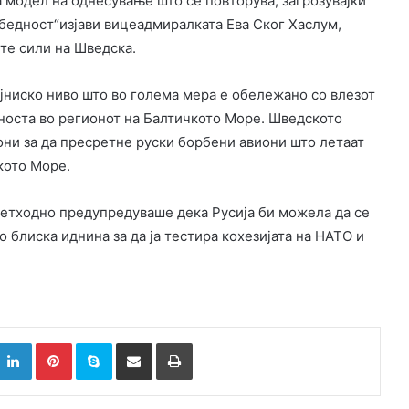
 модел на однесување што се повторува, загрозувајќи
збедност“изјави вицеадмиралката Ева Ског Хаслум,
те сили на Шведска.
ајниско ниво што во голема мера е обележано со влезот
носта во регионот на Балтичкото Море. Шведското
ни за да пресретне руски борбени авиони што летаат
кото Море.
ретходно предупредуваше дека Русија би можела да се
 блиска иднина за да ја тестира кохезијата на НАТО и
k
witter
LinkedIn
Pinterest
Skype
Сподели преку Е-маил
Испринтај