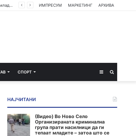
(Видео) Во Ново Село Организираната криминална група прати насилници да ги тепаат младите – затоа што се плашат од вистината
ИМПРЕСУМ
МАРКЕТИНГ
АРХИВА
Sidebar
Пребарај
ТАВ
СПОРТ
за
НАЈЧИТАНИ
(Видео) Во Ново Село
Организираната криминална
група прати насилници да ги
тепаат младите – затоа што се