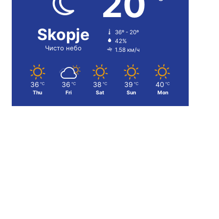
20
Skopje
36º - 20º
42%
Чисто небо
1.58 км/ч
36
36
38
39
40
℃
℃
℃
℃
℃
Thu
Fri
Sat
Sun
Mon