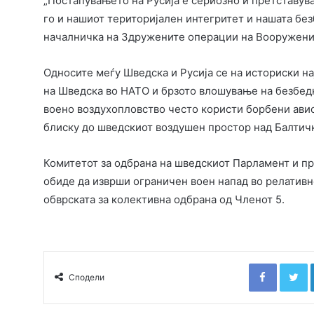
„Постапувањето на Русија е сериозно и претставува
го и нашиот територијален интегритет и нашата бе
началничка на Здружените операции на Вооружени
Односите меѓу Шведска и Русија се на историски н
на Шведска во НАТО и брзото влошување на безбед
воено воздухопловство често користи борбени авио
блиску до шведскиот воздушен простор над Балтич
Комитетот за одбрана на шведскиот Парламент и п
обиде да изврши ограничен воен напад во релативно
обврската за колективна одбрана од Членот 5.
Faceboo
T
Сподели