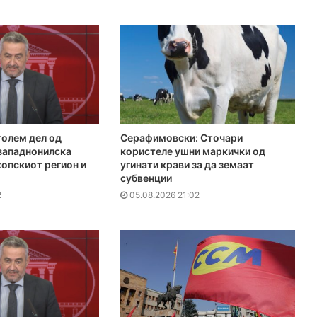
голем дел од
Серафимовски: Сточари
 западнонилска
користеле ушни маркички од
копскиот регион и
угинати крави за да земаат
субвенции
2
05.08.2026 21:02