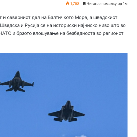
1,758
Читање помалку од 1м
от и северниот дел на Балтичкото Море, а шведскиот
Шведска и Русија се на историски најниско ниво што во
 НАТО и брзото влошување на безбедноста во регионот