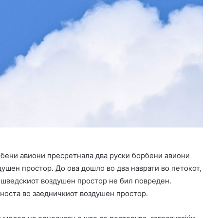
рбени авиони пресретнала два руски борбени авиони
ушен простор. До ова дошло во два наврати во петокот,
а шведскиот воздушен простор не бил повреден.
дноста во заедничкиот воздушен простор.