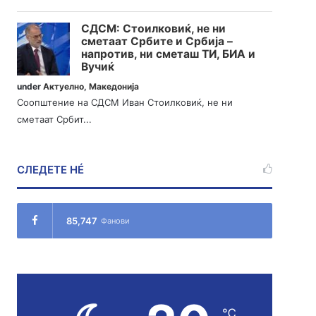
СДСМ: Стоилковиќ, не ни
сметаат Србите и Србија –
напротив, ни сметаш ТИ, БИА и
Вучиќ
under
Актуелно
,
Македонија
Соопштение на СДСМ Иван Стоилковиќ, не ни
сметаат Србит...
СЛЕДЕТЕ НÉ
85,747
Фанови
℃