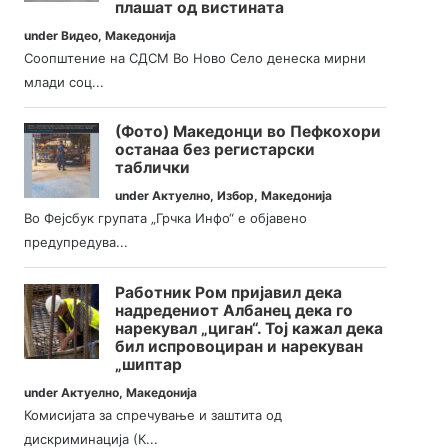
плашат од вистината
under
Видео
,
Македонија
Соопштение на СДСМ Во Ново Село денеска мирни
млади соц...
(Фото) Македонци во Пефкохори
останаа без регистарски
таблички
under
Актуелно
,
Избор
,
Македонија
Во Фејсбук групата „Грчка Инфо“ е објавено
предупредува...
Работник Ром пријавил дека
надредениот Албанец дека го
нарекувал „циган“. Тој кажал дека
бил испровоциран и нарекуван
„шиптар
under
Актуелно
,
Македонија
Комисијата за спречување и заштита од
дискриминација (К...