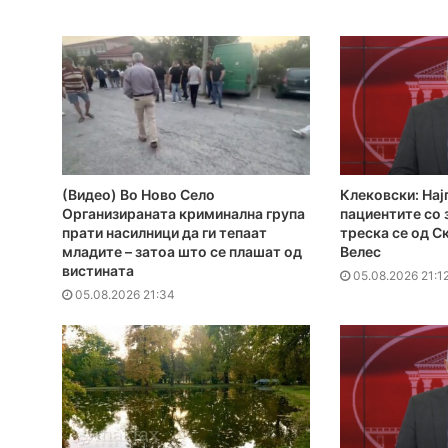
(Видео) Во Ново Село
Клековски: Нај
Организираната криминална група
пациентите сo
прати насилници да ги тепаат
треска се од С
младите – затоа што се плашат од
Велес
вистината
05.08.2026 21:1
05.08.2026 21:34