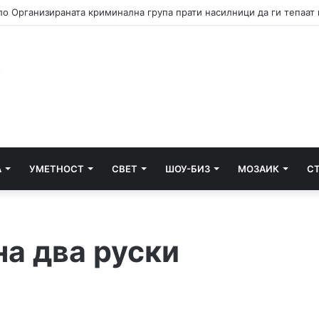
А
УМЕТНОСТ
СВЕТ
ШОУ-БИЗ
МОЗАИК
С
а два руски