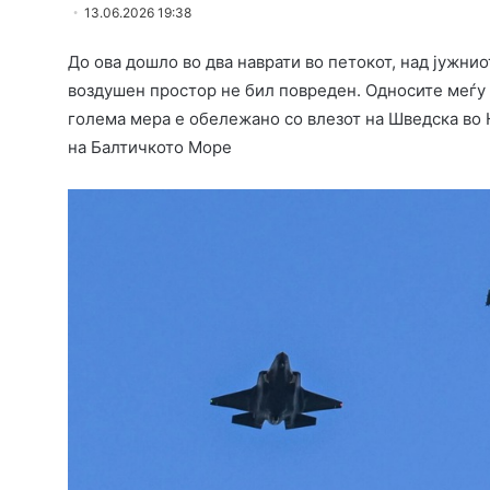
13.06.2026 19:38
До ова дошло во два наврати во петокот, над јужни
воздушен простор не бил повреден. Односите меѓу 
голема мера е обележано со влезот на Шведска во
на Балтичкото Море