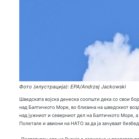
Фото (илустрација): EPA/Andrzej Jackowski
Шведската војска денеска соопшти дека со свои бо
над Балтичкото Море, во близина на шведскиот возд
над јужниот и северниот дел на Балтичкото Море, 
Полетале и авиони на НАТО за да ја зачуваат безбе