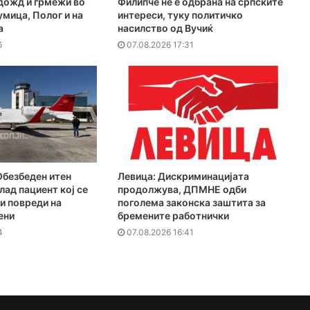
дожд и грмежи во
Филипче не е одбрана на српските
мица, Полог и на
интереси, туку политичко
а
насилство од Вучиќ
6
07.08.2026 17:31
Обезбеден итен
Левица: Дискриминацијата
лад пациент кој се
продолжува, ДПМНЕ одби
и повреди на
поголема законска заштита за
ени
бремените работнички
4
07.08.2026 16:41