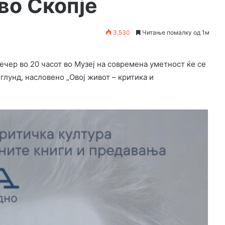
во Скопје
3,530
Читање помалку од 1м
вечер во 20 часот во Музеј на современа уметност ќе се
лунд, насловено „Овој живот – критика и