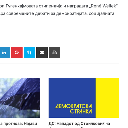
и Гугенхајмовата стипендија и наградата „René Wellek“,
врз современите дебати за демократијата, социјалната
k
witter
LinkedIn
Pinterest
Skype
Сподели преку Е-маил
Испринтај
а прогноза: Најави
ДС: Нападот од Стоилковиќ на