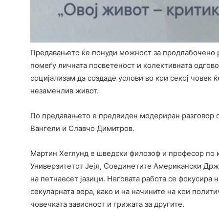
Предавањето ќе понуди можност за продлабочено р
помеѓу личната посветеност и колективната одговор
социјализам да создаде услови во кои секој човек 
незаменлив живот.
По предавањето е предвиден модериран разговор со 
Вангели и Славчо Димитров.
Мартин Хеглунд е шведски филозоф и професор по 
Универзитетот Јејл, Соединетите Американски Држ
на петнаесет јазици. Неговата работа се фокусира 
секуларната вера, како и на начините на кои полит
човечката зависност и грижата за другите.