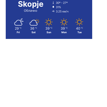
Skopje
30º - 27º
31%
Облачно
3.25 км/ч
29
36
39
39
40
℃
℃
℃
℃
℃
Fri
Sat
Sun
Mon
Tue