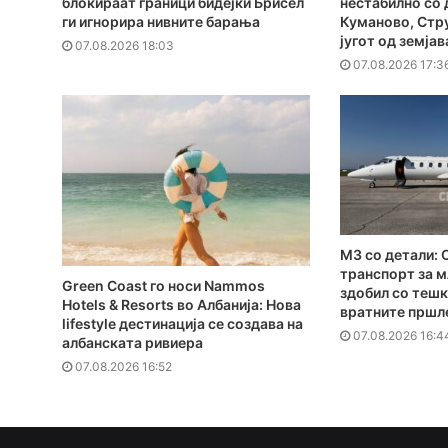
блокираат граници бидејќи Брисел
нестабилно со 
ги игнорира нивните барања
Куманово, Стру
југот од земјав
07.08.2026 18:03
07.08.2026 17:3
MЗ со детали: 
транспорт за м
Green Coast го носи Nammos
здобил со тешк
Hotels & Resorts во Албанија: Нова
вратните пршл
lifestyle дестинација се создава на
07.08.2026 16:4
албанската ривиера
07.08.2026 16:52