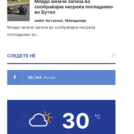
Младо момче загина во
сообраќајна несреќа попладнево
во Бутел
under
Актуелно
,
Македонија
Младо момче загина во сообраќајна несреќа
попладнево во...
СЛЕДЕТЕ НÉ
85,744
Фанови
30
℃