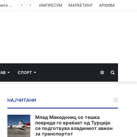
Камионџиите од Западен Балкан ќе блокираат граници бидејќи Брисел ги игнорира нивните барања
ИМПРЕСУМ
МАРКЕТИНГ
АРХИВА
Sidebar
Пребарај
ТАВ
СПОРТ
за
НАЈЧИТАНИ
Млад Македонец со тешка
повреда го враќаат од Турција:
се подготвува владиниот авион
за транспортот