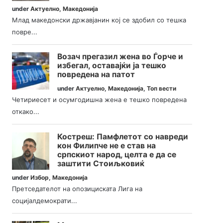
under
Актуелно
,
Македонија
Млад македонски државјанин кој се здобил со тешка
повре...
Возач прегазил жена во Ѓорче и
избегал, оставајќи ја тешко
повредена на патот
under
Актуелно
,
Македонија
,
Топ вести
Четириесет и осумгодишна жена е тешко повредена
откако...
Костреш: Памфлетот со навреди
кон Филипче не е став на
српскиот народ, целта е да се
заштити Стоиљковиќ
under
Избор
,
Македонија
Претседателот на опозициската Лига на
социјалдемократи...