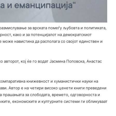
азмислување за врската помеѓу љубовта и политиката,
ност, како и за потенцијалот на демократскиот
ќе може навистина да располага со својот единствен и
авторот, кој ќе го водат Јасмина Поповска, Анастас
компаративна книжевност и хуманистички науки на
ави. Автор е на четири високо ценети книги преведени
на прашањата за слободата, времето, одговорноста и
ичките, економските и културните системи ги обликуваат