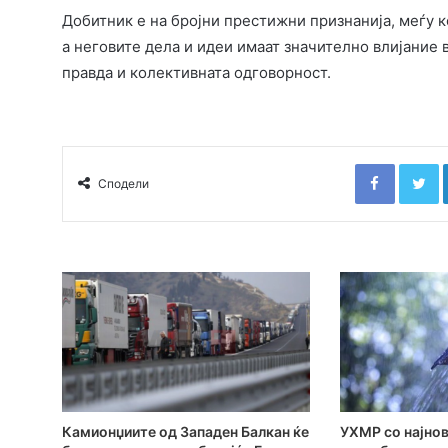
Добитник е на бројни престижни признанија, меѓу ко
а неговите дела и идеи имаат значително влијание 
правда и колективната одговорност.
Faceboo
T
Сподели
Камионџиите од Западен Балкан ќе
УХМР со најнов