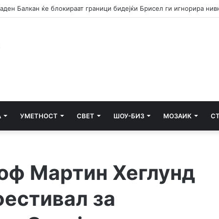
А
УМЕТНОСТ
СВЕТ
ШОУ-БИЗ
МОЗАИК
С
оф Мартин Хеглунд
фестивал за