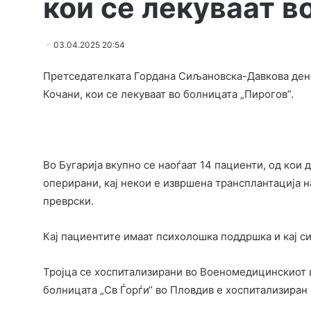
кои се лекуваат в
03.04.2025 20:54
Претседателката Гордана Сиљановска-Давкова дене
Кочани, кои се лекуваат во болницата „Пирогов”.
Во Бугарија вкупно се наоѓаат 14 пациенти, од кои 
оперирани, кај некои е извршена трансплантација н
преврски.
Кај пациентите имаат психолошка поддршка и кај с
Тројца се хоспитализирани во Военомедицинскиот ц
болницата „Св Ѓорѓи“ во Пловдив е хоспитализиран