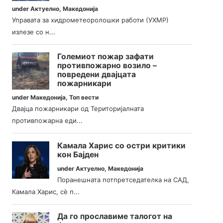
under
Актуелно
,
Македонија
Управата за хидрометеоролошки работи (УХМР)
излезе со н...
Големиот пожар зафати
противпожарно возило –
повредени двајцата
пожарникари
under
Македонија
,
Топ вести
Двајца пожарникари од Територијалната
противпожарна еди...
Камала Харис со остри критики
кон Бајден
under
Актуелно
,
Македонија
Поранешната потпретседателка на САД,
Камала Харис, сè п...
Да го прославиме талогот на