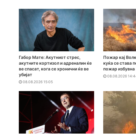
Габор Мате: Акутниот стрес,
Пожар кај Волк
акутните кортизол и адреналин ќе
куќа се става 
ве спасат, кога се хронични ќе ве
пожар избувна
убијат
08.08.2026 14:4
08.08.2026 15:05