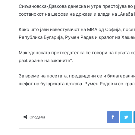
Сиљановска-Давкова денеска и утре престојува во р
состанокот на шефови на држави и влади на „Акаба П
Како што јави известувачот на МИА од Софија, посе
Република Бугарија, Румен Радев и кралот на Хаше
Македонската претседателка ќе говори на првата с
разбирање на заканите“.
За време на посетата, предвидени се и билатералн
шефот на бугарската држава Румен Радев и со крал
Faceboo
T
Сподели