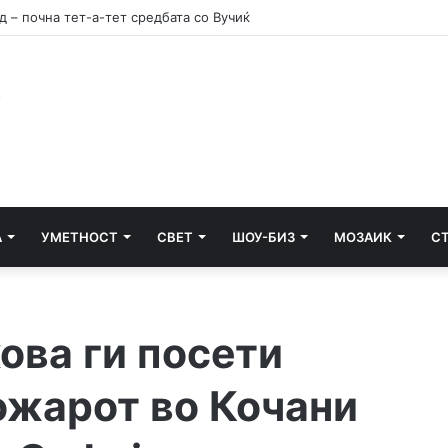
 протест на земјоделците од Струмичко
А
УМЕТНОСТ
СВЕТ
ШОУ-БИЗ
МОЗАИК
С
ва ги посети
ожарот во Кочани