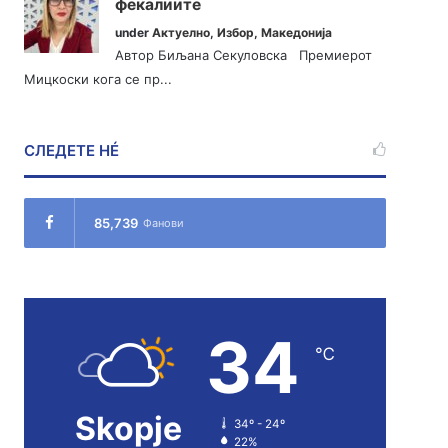
фекалиите
under
Актуелно
,
Избор
,
Македонија
Автор Биљана Секуловска Премиерот
Мицкоски кога се пр...
СЛЕДЕТЕ НÉ
85,739
Фанови
34
℃
Skopje
34º - 24º
22%