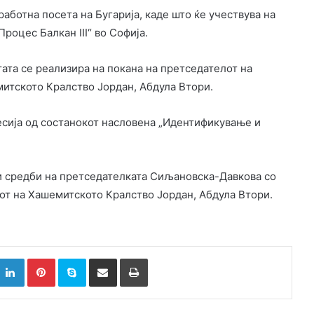
аботна посета на Бугарија, каде што ќе учествува на
роцес Балкан III“ во Софија.
тата се реализира на покана на претседателот на
митското Кралство Јордан, Абдула Втори.
есија од состанокот насловена „Идентификување и
и средби на претседателката Сиљановска-Давкова со
от на Хашемитското Кралство Јордан, Абдула Втори.
k
witter
LinkedIn
Pinterest
Skype
Сподели преку Е-маил
Испринтај