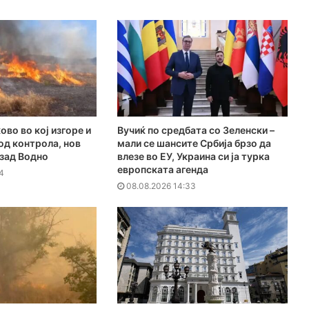
ово во кој изгоре и
Вучиќ по средбата со Зеленски –
под контрола, нов
мали се шансите Србија брзо да
 зад Водно
влезе во ЕУ, Украина си ја турка
европската агенда
4
08.08.2026 14:33