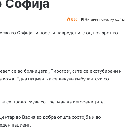
о Софија
886
Читање помалку од 1м
ска во Софија ги посети повредените од пожарот во
девет се во болницата „Пирогов“, сите се екстубирани и
а кожа. Една пациентка се лекува амбулантски со
ите се продолжува со третман на изгорениците.
ентар во Варна во добра општа состојба и во
 еден пациент.