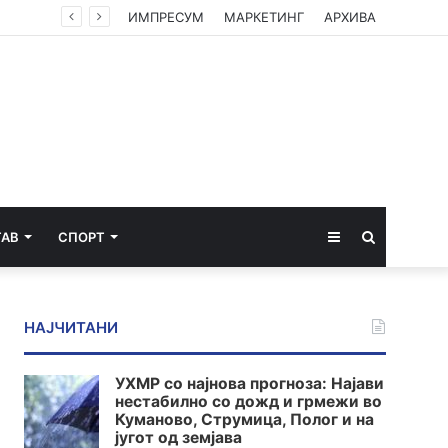
ИМПРЕСУМ
МАРКЕТИНГ
АРХИВА
Sidebar
Пребарај
ТАВ
СПОРТ
за
НАЈЧИТАНИ
УХМР со најнова прогноза: Најави
нестабилно со дожд и грмежи во
Куманово, Струмица, Полог и на
југот од земјава