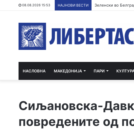
ГАЛЕРИЈА: Трет ден
08.08.2026 15:53
НАЈНОВИ ВЕСТИ
НАСЛОВНА
МАКЕДОНИЈА
ПАРИ
КУЛТУР
Сиљановска-Давко
повредените од п