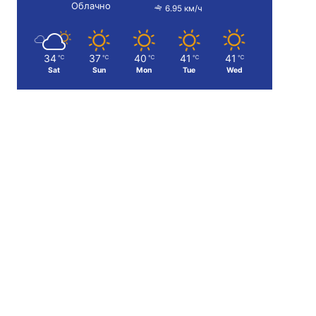
Облачно
6.95 км/ч
34
37
40
41
41
℃
℃
℃
℃
℃
Sat
Sun
Mon
Tue
Wed