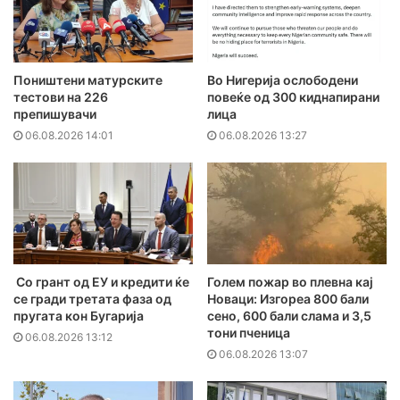
Поништени матурските
Во Нигерија ослободени
тестови на 226
повеќе од 300 киднапирани
препишувачи
лица
06.08.2026 14:01
06.08.2026 13:27
Со грант од ЕУ и кредити ќе
Голем пожар во плевна кај
се гради третата фаза од
Новаци: Изгореа 800 бали
пругата кон Бугарија
сено, 600 бали слама и 3,5
тони пченица
06.08.2026 13:12
06.08.2026 13:07