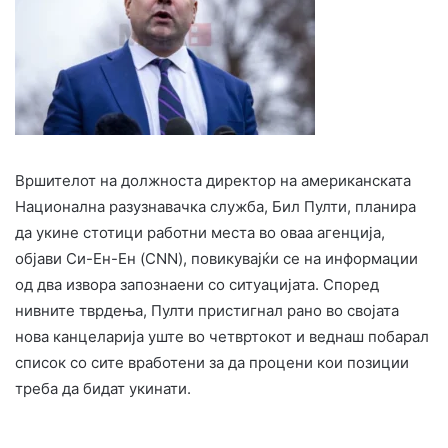
Вршителот на должноста директор на американската
Национална разузнавачка служба, Бил Пулти, планира
да укине стотици работни места во оваа агенција,
објави Си-Ен-Ен (CNN), повикувајќи се на информации
од два извора запознаени со ситуацијата. Според
нивните тврдења, Пулти пристигнал рано во својата
нова канцеларија уште во четвртокот и веднаш побарал
список со сите вработени за да процени кои позиции
треба да бидат укинати.