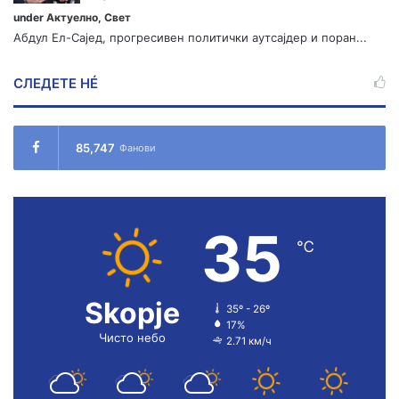
under
Актуелно
,
Свет
Абдул Ел-Сајед, прогресивен политички аутсајдер и поран...
СЛЕДЕТЕ НÉ
85,747
Фанови
35
℃
Skopje
35º - 26º
17%
Чисто небо
2.71 км/ч