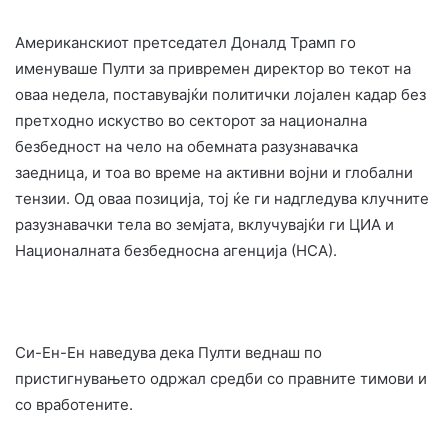
Американскиот претседател Доналд Трамп го
именуваше Пулти за привремен директор во текот на
оваа недела, поставувајќи политички лојален кадар без
претходно искуство во секторот за национална
безбедност на чело на обемната разузнавачка
заедница, и тоа во време на активни војни и глобални
тензии. Од оваа позиција, тој ќе ги надгледува клучните
разузнавачки тела во земјата, вклучувајќи ги ЦИА и
Националната безбедносна агенција (НСА).
Си-Ен-Ен наведува дека Пулти веднаш по
пристигнувањето одржал средби со правните тимови и
со вработените.