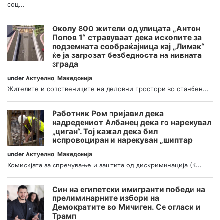
соц...
Околу 800 жители од улицата „Антон
Попов 1“ стравуваат дека ископите за
подземната сообраќајница кај „Лимак“
ќе ја загрозат безбедноста на нивната
зграда
under
Актуелно
,
Македонија
Жителите и сопствениците на деловни простори во станбен...
Работник Ром пријавил дека
надредениот Албанец дека го нарекувал
„циган“. Тој кажал дека бил
испровоциран и нарекуван „шиптар
under
Актуелно
,
Македонија
Комисијата за спречување и заштита од дискриминација (К...
Син на египетски имигранти победи на
прелиминарните избори на
Демократите во Мичиген. Се огласи и
Трамп