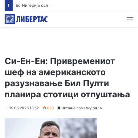
Во Нигерија ослободени повеќе од 300 киднапирани лица
М
Си-Ен-Ен: Привремениот
шеф на американското
разузнавање Бил Пулти
планира стотици отпуштања
19.06.2026 18:52
890
Читање помалку од 1м