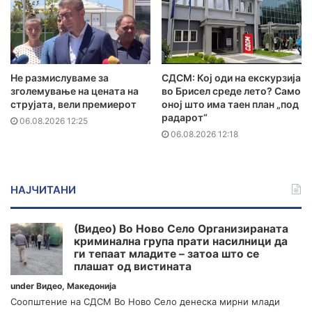
Не размислуваме за
СДСМ: Кој оди на екскурзија
зголемување на цената на
во Брисел среде лето? Само
струјата, вели премиерот
оној што има таен план „под
радарот“
06.08.2026 12:25
06.08.2026 12:18
НАЈЧИТАНИ
(Видео) Во Ново Село Организираната
криминална група прати насилници да
ги тепаат младите – затоа што се
плашат од вистината
under
Видео
,
Македонија
Соопштение на СДСМ Во Ново Село денеска мирни млади