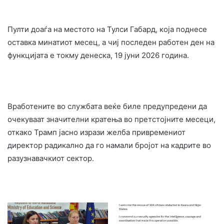
Пулти доаѓа на местото на Тулси Габард, која поднесе
оставка минатиот месец, а чиј последен работен ден на
функцијата е токму денеска, 19 јуни 2026 година.
Вработените во службата веќе биле предупредени да
очекуваат значителни кратења во претстојните месеци,
откако Трамп јасно изрази желба привремениот
директор радикално да го намали бројот на кадрите во
разузнавачкиот сектор.