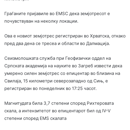
Граѓаните пријавиле во EMSC дека земјотресот е
почувствуван на неколку локации.
Ова е новиот земјотрес регистриран во Хрватска, откако
пред два дена се тресеа и области во Далмација.
Сеизмолошката служба при Геофизички оддел на
Српската академија на науките во Загреб извести дека
умерено силен земјотрес со епицентар во близина на
Свилаја, 15 километри северозападно од Сињ, е
регистриран во понеделник во 17:25 часот.
Магнитудата била 3,7 степени според Рихтеровата
скала, а интензитетот во епицентарот бил од IV-V
степени според EMS скалата