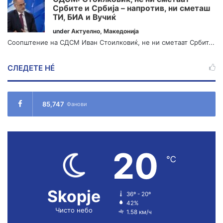
Србите и Србија – напротив, ни сметаш
ТИ, БИА и Вучиќ
under
Актуелно
,
Македонија
Соопштение на СДСМ Иван Стоилковиќ, не ни сметаат Србит...
СЛЕДЕТЕ НÉ
85,747
Фанови
20
℃
Skopje
36º - 20º
42%
Чисто небо
1.58 км/ч