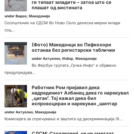
ги тепаат младите – затоа што се
плашат од вистината
under
Видео
,
Македонија
Соопштение на СДСМ Во Ново Село денеска мирни млади
соц...
(Фото) Македонци во Пефкохори
останаа без регистарски таблички
under
Актуелно
,
Избор
,
Македонија
Во Фејсбук групата „Грчка Инфо“ е објавено
предупредува...
Работник Ром пријавил дека
надредениот Албанец дека го нарекувал
„циган“. Тој кажал дека бил
испровоциран и нарекуван „шиптар
under
Актуелно
,
Македонија
Комисијата за спречување и заштита од дискриминација (К...
СДСМ: Стоилковиќ, не ни сметаат