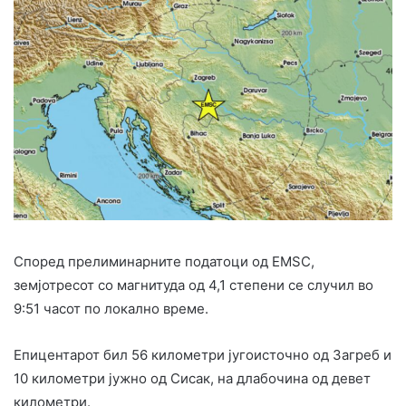
Според прелиминарните податоци од EMSC,
земјотресот со магнитуда од 4,1 степени се случил во
9:51 часот по локално време.
Епицентарот бил 56 километри југоисточно од Загреб и
10 километри јужно од Сисак, на длабочина од девет
километри.