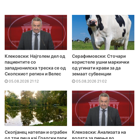
Клековски: Најголем дел од
Серафимовски: Сточари
пациентите сo
користеле ушни маркички
западнонилска треска се од
од угинати крави за да
Скопскиот регион и Велес
земаат субвенции
05.08.2026 21:12
05.08.2026 21:02
Скопјанец натепан и ограбен
Клековски: Анализата на
од три лица кај Градски парк
водата за пиење во