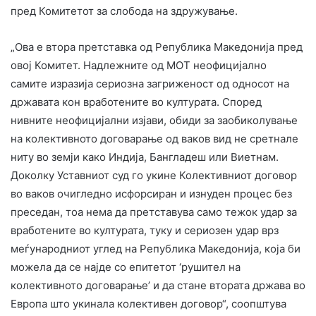
пред Комитетот за слобода на здружување.
„Ова е втора претставка од Република Македонија пред
овој Комитет. Надлежните од МОТ неофицијално
самите изразија сериозна загриженост од односот на
државата кон вработените во културата. Според
нивните неофицијални изјави, обиди за заобиколување
на колективното договарање од ваков вид не сретнале
ниту во земји како Индија, Бангладеш или Виетнам.
Доколку Уставниот суд го укине Колективниот договор
во ваков очигледно исфорсиран и изнуден процес без
преседан, тоа нема да претставува само тежок удар за
вработените во културата, туку и сериозен удар врз
меѓународниот углед на Република Македонија, која би
можела да се најде со епитетот ‘рушител на
колективното договарање’ и да стане втората држава во
Европа што укинала колективен договор“, соопштува