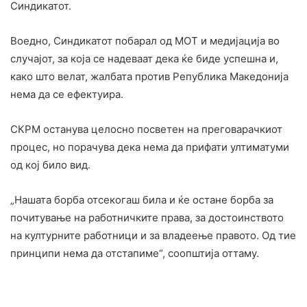
Синдикатот.
Воедно, Синдикатот побарал од МОТ и медијација во
случајот, за која се надеваат дека ќе биде успешна и,
како што велат, жалбата против Република Македонија
нема да се ефектуира.
СКРМ останува целосно посветен на преговарачкиот
процес, но порачува дека нема да прифати ултиматуми
од кој било вид.
„Нашата борба отсекогаш била и ќе остане борба за
почитување на работничките права, за достоинството
на културните работници и за владеење правото. Од тие
принципи нема да отстапиме“, соопштија оттаму.