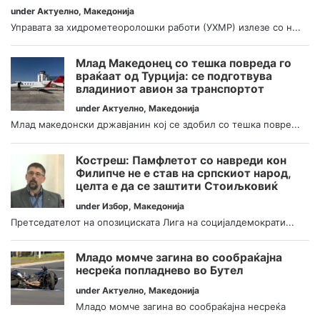
under
Актуелно
,
Македонија
Управата за хидрометеоролошки работи (УХМР) излезе со н...
Млад Македонец со тешка повреда го
враќаат од Турција: се подготвува
владиниот авион за транспортот
under
Актуелно
,
Македонија
Млад македонски државјанин кој се здобил со тешка повре...
Костреш: Памфлетот со навреди кон
Филипче не е став на српскиот народ,
целта е да се заштити Стоиљковиќ
under
Избор
,
Македонија
Претседателот на опозициската Лига на социјалдемократи...
Младо момче загина во сообраќајна
несреќа попладнево во Бутел
under
Актуелно
,
Македонија
Младо момче загина во сообраќајна несреќа