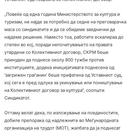
„Повеќе од една година Министерството за култура и
туризам, не најде за потребно да седне на преговарачка
маса со синдикатите и да се обидеме заеднички да
најдеме решение. Наместо тоа, работите ескалираа до
степен во кој, поради непочитувањето на правата
утврдени со Колективниот договор, СКРМ беше
принуден да поднесе околу 800 тужби против
институциите, додека иницијативата поднесена од
‘загрижен граѓанин’ беше прифатена од Уставниот суд,
кој сега е пред одлука за укинување или поништување
на Колективниот договор за култура“, соопшти
Синдикатот.
Оттаму велат дека, по изложување на поединостите,
добиле препорака од надлежните во Меѓународната
организација на трудот (МОТ), жалбата да ја поднесат