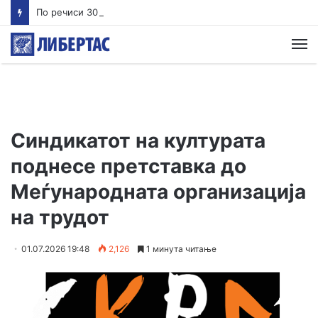
По речиси 30 години почнува судењето за убиството на Тупак Шакур
М
Синдикатот на културата
поднесе претставка до
Меѓународната организација
на трудот
01.07.2026 19:48
2,126
1 минута читање