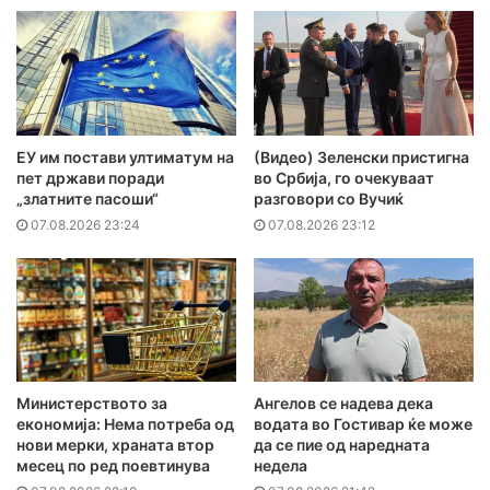
ЕУ им постави ултиматум на
(Видео) Зеленски пристигна
пет држави поради
во Србија, го очекуваат
„златните пасоши“
разговори со Вучиќ
07.08.2026 23:24
07.08.2026 23:12
Министерството за
Ангелов се надева дека
економија: Нема потреба од
водата во Гостивар ќе може
нови мерки, храната втор
да се пие од наредната
месец по ред поевтинува
недела