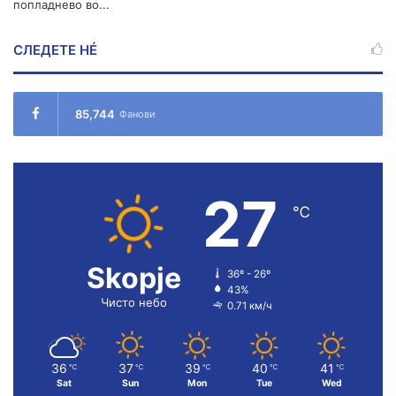
попладнево во...
СЛЕДЕТЕ НÉ
85,744
Фанови
27
℃
Skopje
36º - 26º
43%
Чисто небо
0.71 км/ч
36
37
39
40
41
℃
℃
℃
℃
℃
Sat
Sun
Mon
Tue
Wed