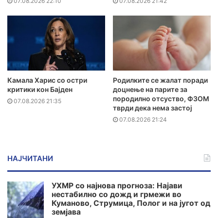
07.08.2026 22:10
07.08.2026 21:42
Камала Харис со остри
Родилките се жалат поради
критики кон Бајден
доцнење на парите за
породилно отсуство, ФЗОМ
07.08.2026 21:35
тврди дека нема застој
07.08.2026 21:24
НАЈЧИТАНИ
УХМР со најнова прогноза: Најави
нестабилно со дожд и грмежи во
Куманово, Струмица, Полог и на југот од
земјава