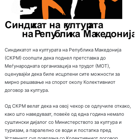
Синдикатот на културата на Република Македонија
(СКРМ) соопшти дека поднел претставка до
Меѓународната организација на трудот (МОТ),
оценувајќи дека биле исцрпени сите можности за
мирно решавање на спорот околу Колективниот
договор за култура.
Од СКРМ велат дека на овој чекор се одлучиле откако,
како што наведуваат, повеќе од една година немало
суштински дијалог со Министерството за култура и
туризам, а паралелно се води и постапка пред
Уставниот суд поврзана со Колективниот договор.