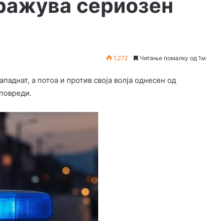
ражува сериозен
1,272
Читање помалку од 1м
паднат, а потоа и против своја волја однесен од
 повреди.