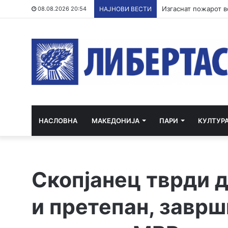
Кривична за полица
08.08.2026 20:54
НАЈНОВИ ВЕСТИ
НАСЛОВНА
МАКЕДОНИЈА
ПАРИ
КУЛТУР
Скопјанец тврди 
и претепан, заврш