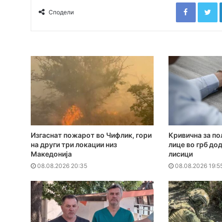
Faceboo
T
Сподели
Изгаснат пожарот во Чифлик, гори
Кривична за по
на други три локации низ
лице во грб до
Македонија
лисици
08.08.2026 20:35
08.08.2026 19:5