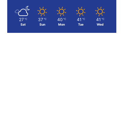
27
37
40
41
41
℃
℃
℃
℃
℃
Sat
Sun
Mon
Tue
Wed