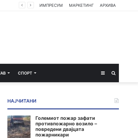
ИМПРЕСУМ
МАРКЕТИНГ
АРХИВА
Sidebar
Пребарај
ТАВ
СПОРТ
за
НАЈЧИТАНИ
Големиот пожар зафати
противпожарно возило –
повредени двајцата
пожарникари