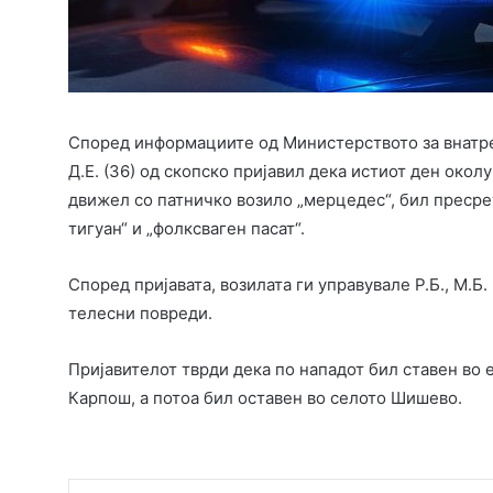
Според информациите од Министерството за внатрешн
Д.Е. (36) од скопско пријавил дека истиот ден окол
движел со патничко возило „мерцедес“, бил пресрет
тигуан“ и „фолксваген пасат“.
Според пријавата, возилата ги управувале Р.Б., М.Б.
телесни повреди.
Пријавителот тврди дека по нападот бил ставен во 
Карпош, а потоа бил оставен во селото Шишево.