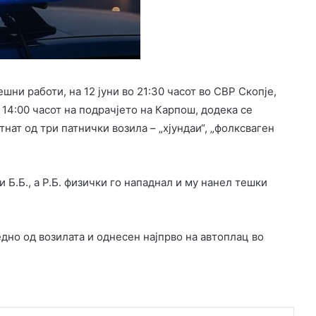
и работи, на 12 јуни во 21:30 часот во СВР Скопје,
у 14:00 часот на подрачјето на Карпош, додека се
нат од три патнички возила – „хјундаи“, „фолксваген
 и Б.Б., а Р.Б. физички го нападнал и му нанел тешки
едно од возилата и однесен најпрво на автоплац во