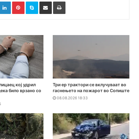
k
witter
LinkedIn
Pinterest
Skype
Сподели преку Е-маил
Испринтај
лицаец кој удрил
Три ер трактори се вклучуваат во
дека било врзано со
гаснењето на пожарот во Сопиште
08.08.2026 18:33
5