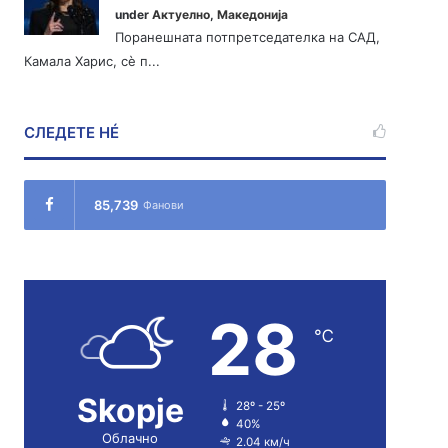
under
Актуелно
,
Македонија
Поранешната потпретседателка на САД,
Камала Харис, сè п...
СЛЕДЕТЕ НÉ
85,739
Фанови
28
℃
Skopje
28º - 25º
40%
Облачно
2.04 км/ч