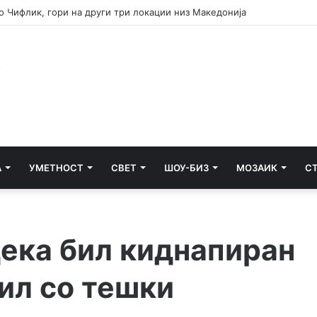
ец кој удрил лице во грб додека било врзано со лисици
А
УМЕТНОСТ
СВЕТ
ШОУ-БИЗ
МОЗАИК
С
дека бил киднапиран
ил со тешки