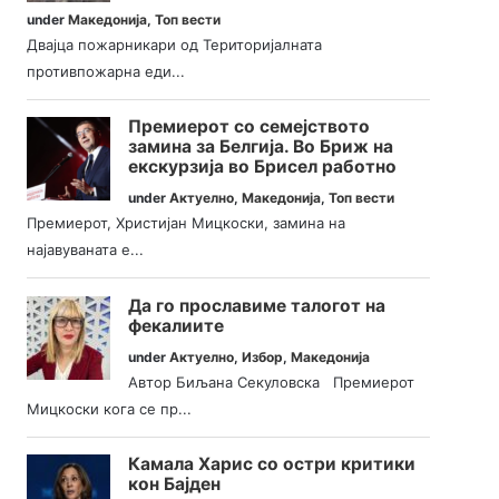
under
Македонија
,
Топ вести
Двајца пожарникари од Територијалната
противпожарна еди...
Премиерот со семејството
замина за Белгија. Во Бриж на
екскурзија во Брисел работно
under
Актуелно
,
Македонија
,
Топ вести
Премиерот, Христијан Мицкоски, замина на
најавуваната е...
Да го прославиме талогот на
фекалиите
under
Актуелно
,
Избор
,
Македонија
Автор Биљана Секуловска Премиерот
Мицкоски кога се пр...
Камала Харис со остри критики
кон Бајден