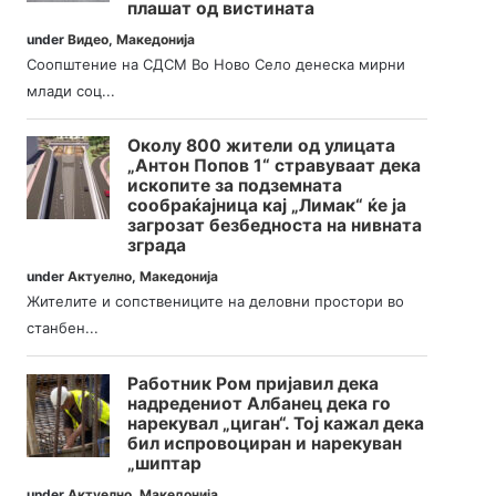
плашат од вистината
under
Видео
,
Македонија
Соопштение на СДСМ Во Ново Село денеска мирни
млади соц...
Околу 800 жители од улицата
„Антон Попов 1“ стравуваат дека
ископите за подземната
сообраќајница кај „Лимак“ ќе ја
загрозат безбедноста на нивната
зграда
under
Актуелно
,
Македонија
Жителите и сопствениците на деловни простори во
станбен...
Работник Ром пријавил дека
надредениот Албанец дека го
нарекувал „циган“. Тој кажал дека
бил испровоциран и нарекуван
„шиптар
under
Актуелно
,
Македонија