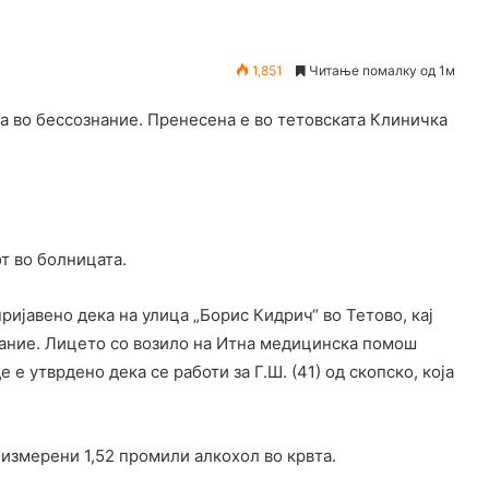
1,851
Читање помалку од 1м
на во бессознание. Пренесена е во тетовската Клиничка
т во болницата.
пријавено дека на улица „Борис Кидрич“ во Тетово, кај
нание. Лицето со возило на Итна медицинска помош
е утврдено дека се работи за Г.Ш. (41) од скопско, која
 измерени 1,52 промили алкохол во крвта.