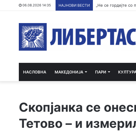
„Не се гордејте со 
06.08.2026 14:35
НАЈНОВИ ВЕСТИ
НАСЛОВНА
МАКЕДОНИЈА
ПАРИ
КУЛТУР
Скопјанка се онес
Тетово – и измери