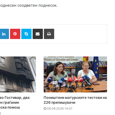
поднесен соодветен поднесок.
k
witter
LinkedIn
Pinterest
Skype
Сподели преку Е-маил
Испринтај
во Гостивар, два
Поништени матурските тестови на
ен граѓанин
226 препишувачи
рска помош
06.08.2026 14:01
6