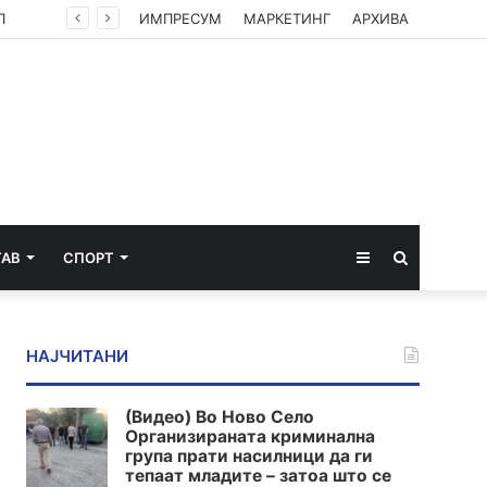
П
ИМПРЕСУМ
МАРКЕТИНГ
АРХИВА
Sidebar
Пребарај
ТАВ
СПОРТ
за
НАЈЧИТАНИ
(Видео) Во Ново Село
Организираната криминална
група прати насилници да ги
тепаат младите – затоа што се