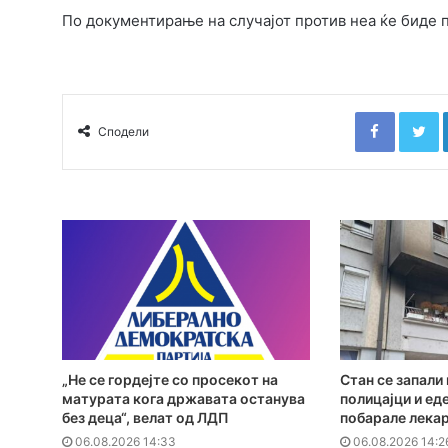
По документирање на случајот против неа ќе биде 
Faceboo
T
Сподели
„Не се гордејте со просекот на
Стан се запали 
матурата кога државата останува
полицајци и ед
без деца“, велат од ЛДП
побарале лека
06.08.2026 14:33
06.08.2026 14:2