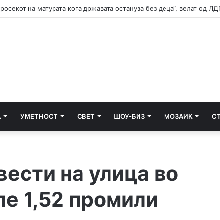
просекот на матурата кога државата останува без деца“, велат од ЛД
А
УМЕТНОСТ
СВЕТ
ШОУ-БИЗ
МОЗАИК
С
вести на улица во
ле 1,52 промили