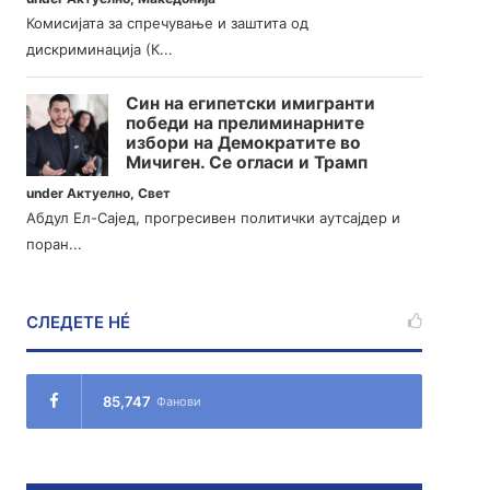
Комисијата за спречување и заштита од
дискриминација (К...
Син на египетски имигранти
победи на прелиминарните
избори на Демократите во
Мичиген. Се огласи и Трамп
under
Актуелно
,
Свет
Абдул Ел-Сајед, прогресивен политички аутсајдер и
поран...
СЛЕДЕТЕ НÉ
85,747
Фанови