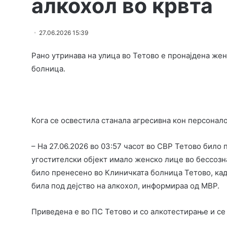
алкохол во крвта
27.06.2026 15:39
Рано утринава на улица во Тетово е пронајдена же
болница.
Кога се освестила станала агресивна кон персонало
– На 27.06.2026 во 03:57 часот во СВР Тетово било 
угостителски објект имало женско лице во бессоз
било пренесено во Клиничката болница Тетово, каде 
била под дејство на алкохол, информираа од МВР.
Приведена е во ПС Тетово и со алкотестирање и се