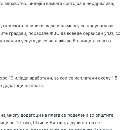
то здравство. бидејќи ваквата состојба е неодржлива,
д скопските клиники, каде и најмногу се преупатуваат
ите градови, побарале ФЗО да воведе сервисен упат, со
авствената услуга да се наплаќа во болницата која го
оро 19 илјади вработени, за кои се исплатени околу 1,5
е додатоци на плата.
 најмногу додатоци на плата се поделени во општите
ци во Тетово, Штип и Битола, а дури потоа се