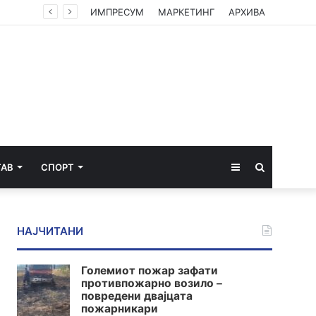
ИМПРЕСУМ
МАРКЕТИНГ
АРХИВА
Sidebar
Пребарај
ТАВ
СПОРТ
за
НАЈЧИТАНИ
Големиот пожар зафати
противпожарно возило –
повредени двајцата
пожарникари