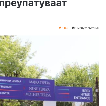
 преупатуваат
1,933
1 минута читање