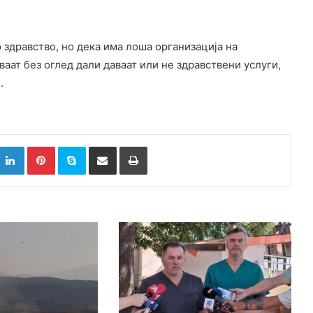
о здравство, но дека има лоша организација на
ваат без оглед дали даваат или не здравствени услуги,
.
k
witter
LinkedIn
Pinterest
Skype
Сподели преку Е-маил
Испринтај