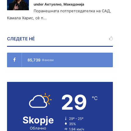
under
Актуелно
,
Македонија
Поранешната потпретседателка на САД,
Камала Харис, сè п...
СЛЕДЕТЕ НÉ
85,739
Фанови
29
℃
Skopje
29º - 25º
35%
Облачно
1.94 км/ч