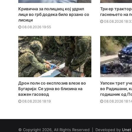
Кривична за полицаец кој удрил
Три ер трактор
лице во грб додека било врзано со
гаснењето на 
лисици
08.08.2026 18:3
08.08.2026 19:55
Дрон полн со експлозив влезе во
Уапсен трет уч
Бугарија: Се урна во близина на
во Радишани, к
важен гасовод
годишник од П
08.08.2026 18:19
08.08.2026 18:1
© Copyright 2026, All Rights Reserved | Developed by
Unet