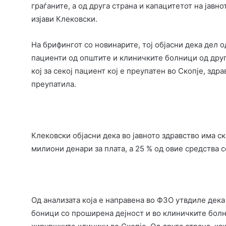
граѓаните, а од друга страна и капацитетот на јавно
изјави Клековски.
На брифингот со новинарите, тој објасни дека дел о
пациенти од општите и клиничките болници од друг
кој за секој пациент кој е преупатен во Скопје, здр
преупатила.
Клековски објасни дека во јавното здравство има ск
милиони денари за плата, а 25 % од овие средства с
Од анализата која е направена во ФЗО утвдиле дека
боници со проширена дејност и во клиничките болни