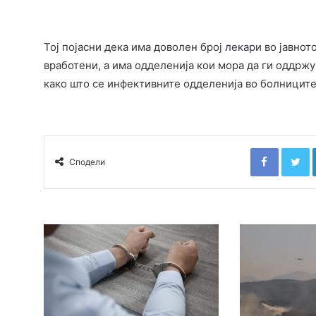
Тој појасни дека има доволен број лекари во јавнот
вработени, а има одделенија кои мора да ги оддржу
како што се инфективните одделенија во болниците
Faceboo
T
Сподели