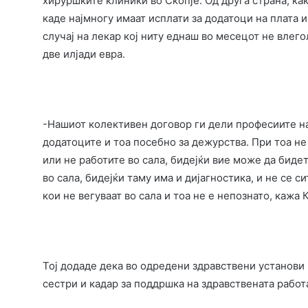
хируршките клиники во Скопје. Од друга страна, к
каде најмногу имаат исплати за додатоци на плата и
случај на лекар кој ниту еднаш во месецот не влего
две илјади евра.
-Нашиот колективен договор ги дели професиите на
додатоците и тоа посебно за дежурства. При тоа не
или не работите во сала, бидејќи вие може да биде
во сала, бидејќи таму има и дијагностика, и не се 
кои не вегуваат во сала и тоа не е непознато, кажа 
Тој додаде дека во одредени здравствени установи
сестри и кадар за поддршка на здравствената работ