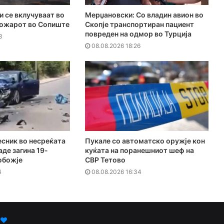
и се вклучуваат во
Мерџановски: Со владин авион во
пожарот во Сопиште
Скопје транспортиран пациент
повреден на одмор во Турција
3
08.08.2026 18:26
есник во несреќата
Пукале со автоматско оружје кон
аде загина 19-
куќата на поранешниот шеф на
обожје
СВР Тетово
4
08.08.2026 16:34