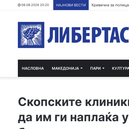
Три ер трактори се
08.08.2026 20:20
НАЈНОВИ ВЕСТИ
НАСЛОВНА
МАКЕДОНИЈА
ПАРИ
КУЛТУР
Скопските клиник
да им ги наплаќа 