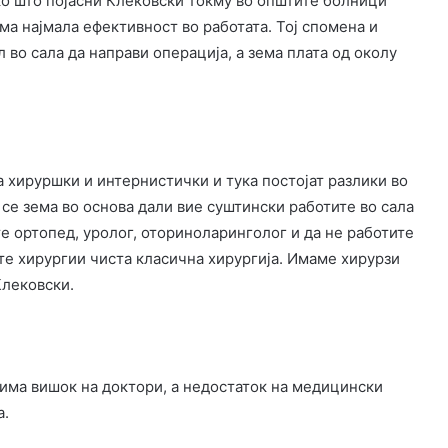
ако што појасни Клековски токму во општите болници
ма најмала ефективност во работата. Тој спомена и
л во сала да направи операција, а зема плата од околу
 хируршки и интернистички и тука постојат разлики во
 се зема во основа дали вие суштински работите во сала
те ортопед, уролог, оториноларинголог и да не работите
сите хирургии чиста класична хирургија. Имаме хирурзи
Клековски.
 има вишок на доктори, а недостаток на медицински
а.