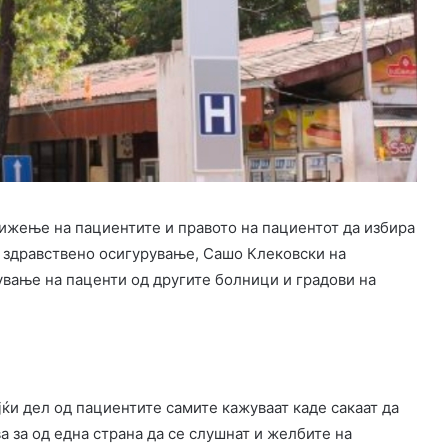
вижење на пациентите и правото на пациентот да избира
за здравствено осигурување, Сашо Клековски на
вање на паценти од другите болници и градови на
јќи дел од пациентите самите кажуваат каде сакаат да
а за од една страна да се слушнат и желбите на