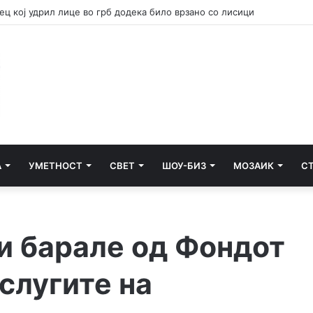
 вклучуваат во гаснењето на пожарот во Сопиште
А
УМЕТНОСТ
СВЕТ
ШОУ-БИЗ
МОЗАИК
С
и барале од Фондот
услугите на