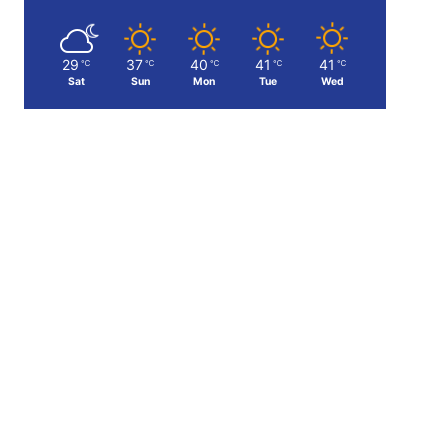
29
37
40
41
41
℃
℃
℃
℃
℃
Sat
Sun
Mon
Tue
Wed