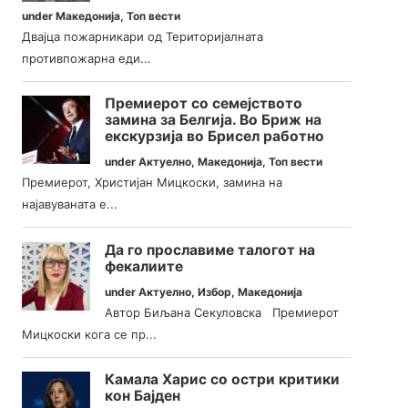
under
Македонија
,
Топ вести
Двајца пожарникари од Територијалната
противпожарна еди...
Премиерот со семејството
замина за Белгија. Во Бриж на
екскурзија во Брисел работно
under
Актуелно
,
Македонија
,
Топ вести
Премиерот, Христијан Мицкоски, замина на
најавуваната е...
Да го прославиме талогот на
фекалиите
under
Актуелно
,
Избор
,
Македонија
Автор Биљана Секуловска Премиерот
Мицкоски кога се пр...
Камала Харис со остри критики
кон Бајден