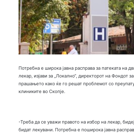
Потребна е широка јавна расправа за патеката на д
лекар, изјави за „Локално“, директорот на Фондот 
прашањето како ќе го решат проблемот со преупату
клиниките во Скопје.
-Треба да се уважи правото на избор на лекар, биде
бидат лекувани. Потребна е поширока јавна расправ