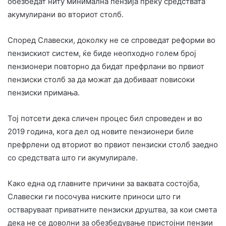
обезбедат ниту минимална пензија преку средствата
акумулирани во вториот столб.
Според Славески, доколку не се спроведат реформи во
пензискиот систем, ќе биде неопходно голем број
пензионери повторно да бидат префрлани во првиот
пензиски столб за да можат да добиваат повисоки
пензиски примања.
Тој потсети дека сличен процес бил спроведен и во
2019 година, кога дел од новите пензионери биле
префрлени од вториот во првиот пензиски столб заедно
со средствата што ги акумулирале.
Како една од главните причини за ваквата состојба,
Славески ги посочува ниските приноси што ги
остваруваат приватните пензиски друштва, за кои смета
дека не се доволни за обезбедување пристојни пензии