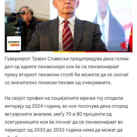
Гувернерот Трајко Славески предупредува дека голем
дел од идните пензионери кои ќе се пензионираат
преку вториот пензиски столб би можеле да се соочат
со значително пониски пензии од очекуваните.
На својот профил на социјалните мрежи тој сподели
интервју од 2024 година, во кое посочува дека според
актуарските анализи, меѓу 70 и 80 проценти од
осигурениците кои ќе почнат да се пензионираат во
периодот од 2030 до 2032 година нема да можат да