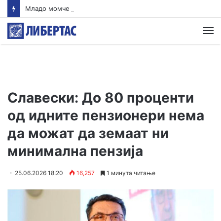
Младо момче загина во сообраќајна несреќа попладнево во Бутел
М
Славески: До 80 проценти
од идните пензионери нема
да можат да земаат ни
минимална пензија
25.06.2026 18:20
16,257
1 минута читање