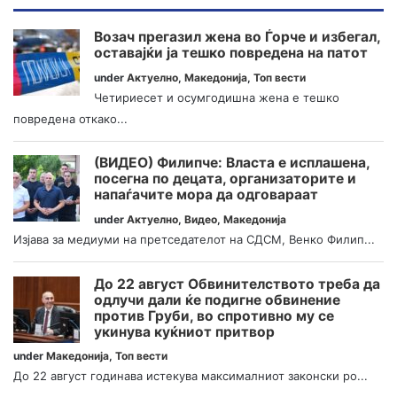
Возач прегазил жена во Ѓорче и избегал,
оставајќи ја тешко повредена на патот
under
Актуелно
,
Македонија
,
Топ вести
Четириесет и осумгодишна жена е тешко
повредена откако...
(ВИДЕО) Филипче: Власта е исплашена,
посегна по децата, организаторите и
напаѓачите мора да одговараат
under
Актуелно
,
Видео
,
Македонија
Изјава за медиуми на претседателот на СДСМ, Венко Филип...
До 22 август Обвинителството треба да
одлучи дали ќе подигне обвинение
против Груби, во спротивно му се
укинува куќниот притвор
under
Македонија
,
Топ вести
До 22 август годинава истекува максималниот законски ро...