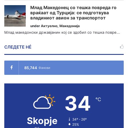
Млад Македонец со тешка повреда го
враќаат од Турција: се подготвува
владиниот авион за транспортот
under
Актуелно
,
Македонија
Млад македонски државјанин кој се здобил со тешка повре...
СЛЕДЕТЕ НÉ
85,744
Фанови
34
℃
Skopje
34º - 26º
25%