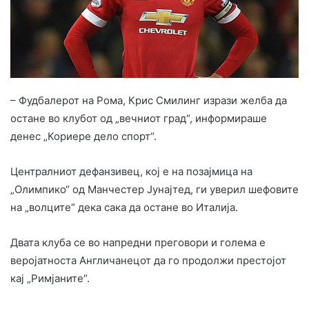
– Фудбалерот на Рома, Крис Смилинг изрази желба да
остане во клубот од „вечниот град“, информираше
денес „Кориере дело спорт“.
Централниот дефанзивец, кој е на позајмица на
„Олимпико“ од Манчестер Јунајтед, ги уверил шефовите
на „волците“ дека сака да остане во Италија.
Двата клуба се во напредни преговори и голема е
веројатноста Англичанецот да го продолжи престојот
кај „Римјаните“.