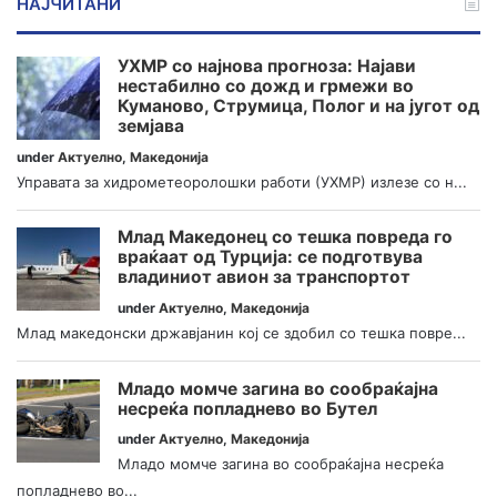
НАЈЧИТАНИ
УХМР со најнова прогноза: Најави
нестабилно со дожд и грмежи во
Куманово, Струмица, Полог и на југот од
земјава
under
Актуелно
,
Македонија
Управата за хидрометеоролошки работи (УХМР) излезе со н...
Млад Македонец со тешка повреда го
враќаат од Турција: се подготвува
владиниот авион за транспортот
under
Актуелно
,
Македонија
Млад македонски државјанин кој се здобил со тешка повре...
Младо момче загина во сообраќајна
несреќа попладнево во Бутел
under
Актуелно
,
Македонија
Младо момче загина во сообраќајна несреќа
попладнево во...