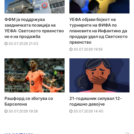
ФФМ ја поддржува
УЕФА објави бојкот на
заедничката позиција на
турнирите на ФИФА по
УЕФА: Светското првенство
плановите на Инфантино да
не е на продажба
продаде удел од Светското
првенство
30.07.2026 21:03
30.07.2026 19:56
Рашфорд се збогува со
21-годишник силувал 12-
Барселона
годишно девојче
30.07.2026 19:28
30.07.2026 14:45