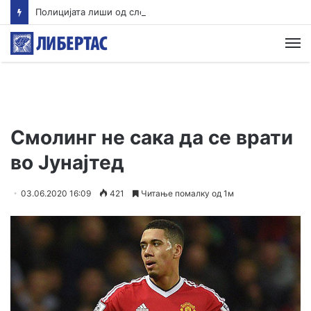
Полицијата лиши од слобода едно лице во врска со сообраќајната несреќа во Скопје во која загина 19-годишен мотоциклист од скопско
М
Смолинг не сака да се врати
во Јунајтед
03.06.2020 16:09
421
Читање помалку од 1м