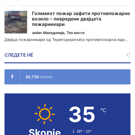
Големиот пожар зафати противпожарно
возило – повредени двајцата
пожарникари
under
Македонија
,
Топ вести
Двајца пожарникари од Територијалната противпожарна еди...
СЛЕДЕТЕ НÉ
85,739
Фанови
35
℃
Skopje
36º - 25º