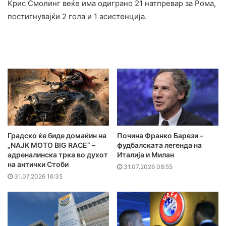
Крис Смолинг веќе има одиграно 21 натпревар за Рома,
постигнувајќи 2 гола и 1 асистенција.
Градско ќе биде домаќин на
Почина Франко Барези –
„NAJK MOTO BIG RACE“ –
фудбалската легенда на
адреналинска трка во духот
Италија и Милан
на антички Стоби
31.07.2026 08:55
31.07.2026 16:35