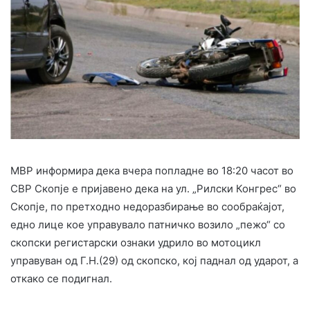
МВР информира дека вчера попладне во 18:20 часот во
СВР Скопје е пријавено дека на ул. „Рилски Конгрес“ во
Скопје, по претходно недоразбирање во сообраќајот,
едно лице кое управувало патничко возило „пежо“ со
скопски регистарски ознаки удрило во мотоцикл
управуван од Г.Н.(29) од скопско, кој паднал од ударот, а
откако се подигнал.