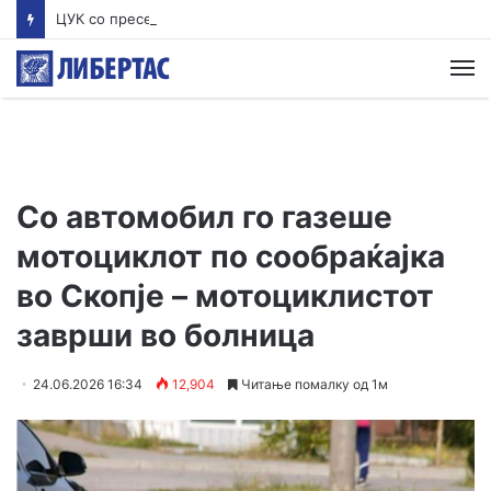
ЦУК со пресек до 13 часот: Активни пожари во Аеродром, Илинден, Босилово, Крива Паланка и Гостивар
М
Со автомобил го газеше
мотоциклот по сообраќајка
во Скопје – мотоциклистот
заврши во болница
24.06.2026 16:34
12,904
Читање помалку од 1м