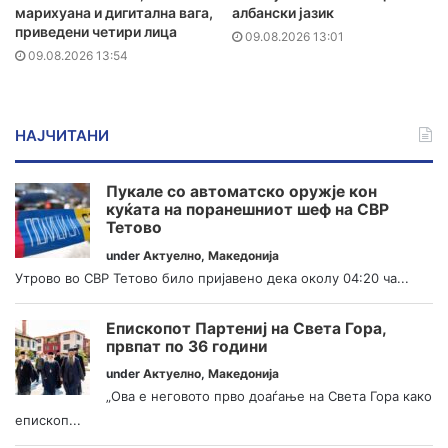
марихуана и дигитална вага,
албански јазик
приведени четири лица
09.08.2026 13:01
09.08.2026 13:54
НАЈЧИТАНИ
Пукале со автоматско оружје кон
куќата на поранешниот шеф на СВР
Тетово
under
Актуелно
,
Македонија
Утрово во СВР Тетово било пријавено дека околу 04:20 ча...
Епископот Партениј на Света Гора,
првпат по 36 години
under
Актуелно
,
Македонија
„Ова е неговото прво доаѓање на Света Гора како
епископ...