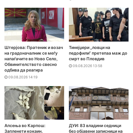
Штерјова: Пратеник и возач
Тинејџери „ловци на
на градоначалник се меѓу
педофили“ претепаа маж до
напаѓачите во Ново Село,
смрт во Пловдив
Обвинителството свесно
09.08.2026 13:58
одбива да реагира
09.08.2026 14:19
Апсења во Карпош:
ДУИ: 83 владини седници
Запленети кокаин,
без објавени записници на