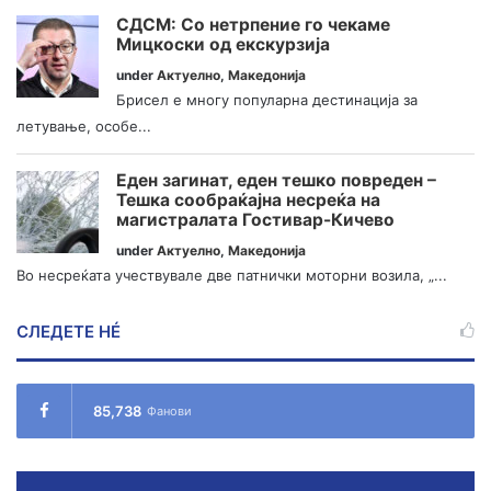
СДСМ: Со нетрпение го чекаме
Мицкоски од екскурзија
under
Актуелно
,
Македонија
Брисел е многу популарна дестинација за
летување, особе...
Еден загинат, еден тешко повреден –
Тешка сообраќајна несреќа на
магистралата Гостивар-Кичево
under
Актуелно
,
Македонија
Во несреќата учествувале две патнички моторни возила, „...
СЛЕДЕТЕ НÉ
85,738
Фанови