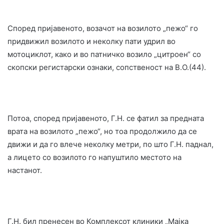
Според пријавеното, возачот на возилото „пежо“ го
придвижил возилото и неколку пати удрил во
мотоциклот, како и во патничко возило „цитроен“ со
скопски регистарски ознаки, сопственост на В.О.(44).
Потоа, според пријавеното, Г.Н. се фатил за предната
врата на возилото „пежо“, но тоа продолжило да се
движи и да го влече неколку метри, по што Г.Н. паднал,
а лицето со возилото го напуштило местото на
настанот.
Г.Н. бил пренесен во Комплексот клиники „Мајка