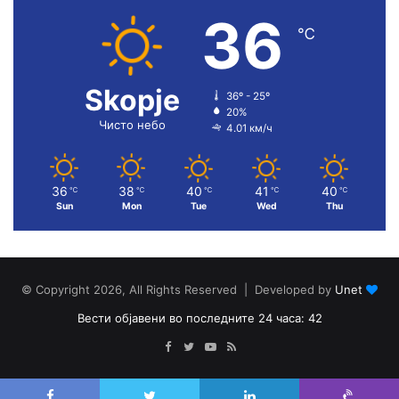
36
℃
Skopje
36º - 25º
20%
Чисто небо
4.01 км/ч
36
38
40
41
40
℃
℃
℃
℃
℃
Sun
Mon
Tue
Wed
Thu
© Copyright 2026, All Rights Reserved | Developed by
Unet
Вести објавени во последните 24 часа: 42
Facebook
Twitter
YouTube
RSS