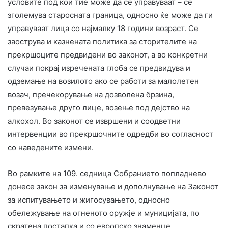
условите под кои тие може да се управуваат – се
зголемува старосната граница, односно ќе може да ги
управуваат лица со најмалку 18 години возраст. Се
заострува и казнената политика за сторителите на
прекршоците предвидени во законот, а во конкретни
случаи покрај изречената глоба се предвидува и
одземање на возилото ако се работи за малолетен
возач, пречекорување на дозволена брзина,
превезување друго лице, возење под дејство на
алкохол. Во законот се извршени и соодветни
интервенции во прекршочните одредби во согласност
со наведените измени.
Во рамките на 109. седница Собранието попладнево
донесе закон за изменување и дополнување на Законот
за испитувањето и жигосувањето, односно
обележување на огненото оружје и муницијата, по
скратена постапка и со европско знаменце.