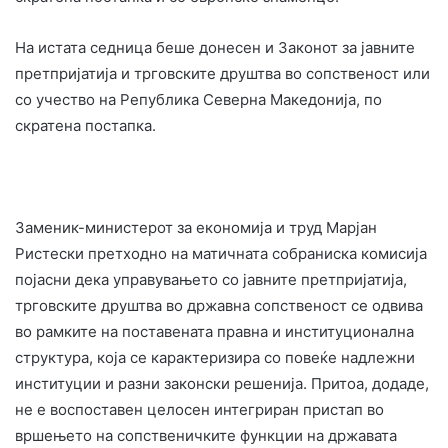
На истата седница беше донесен и Законот за јавните
претпријатија и трговските друштва во сопственост или
со учество на Република Северна Македонија, по
скратена постапка.
Заменик-министерот за економија и труд Марјан
Ристески претходно на матичната собраниска комисија
појасни дека управувањето со јавните претпријатија,
трговските друштва во државна сопственост се одвива
во рамките на поставената правна и институционална
структура, која се карактеризира со повеќе надлежни
институции и разни законски решенија. Притоа, додаде,
не е воспоставен целосен интегриран пристап во
вршењето на сопственичките функции на државата