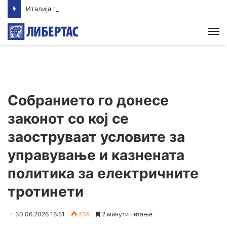
Италија го отфрли шпанскиот ултиматум за укинување на граничните контроли
М
Собранието го донесе
законот со кој се
заоструваат условите за
управување и казнената
политика за електричните
тротинети
30.06.2026 16:51
738
2 минути читање