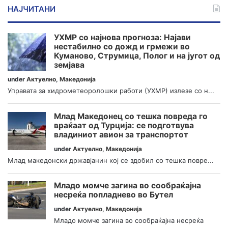
НАЈЧИТАНИ
УХМР со најнова прогноза: Најави
нестабилно со дожд и грмежи во
Куманово, Струмица, Полог и на југот од
земјава
under
Актуелно
,
Македонија
Управата за хидрометеоролошки работи (УХМР) излезе со н...
Млад Македонец со тешка повреда го
враќаат од Турција: се подготвува
владиниот авион за транспортот
under
Актуелно
,
Македонија
Млад македонски државјанин кој се здобил со тешка повре...
Младо момче загина во сообраќајна
несреќа попладнево во Бутел
under
Актуелно
,
Македонија
Младо момче загина во сообраќајна несреќа