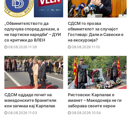
„Обвинителството да
СДСМ го прозва
одлучува според докази, а
обвинителот за случајот
не партиски наредби“ – ДУИ
Гостивар: Дали и Савески е
со критики до ВЛЕН
на екскурзија?
08.08.2026 11:39
08.08.2026 11:10
СДСМ оддаде почит на
Ристовски: Карпалак е
македонските бранители
аманет – Македонија не ги
кои загинаа кај Карпалак
заборава своите херои
08.08.2026 11:03
08.08.2026 10:54