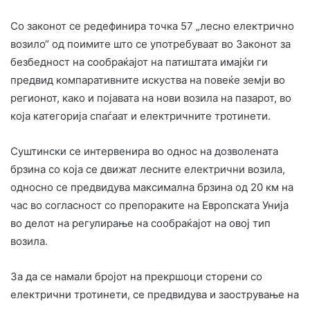
Со законот се редефинира точка 57 „лесно електрично
возило“ од поимите што се употребуваат во Законот за
безбедност на сообраќајот на патиштата имајќи ги
предвид компаративните искуства на повеќе земји во
регионот, како и појавата на нови возила на пазарот, во
која категорија спаѓаат и електричните тротинети.
Суштински се интервенира во однос на дозволената
брзина со која се движат лесните електрични возила,
односно се предвидува максимална брзина од 20 км на
час во согласност со препораките на Европската Унија
во делот на регулирање на сообраќајот на овој тип
возила.
За да се намали бројот на прекршоци сторени со
електрични тротинети, се предвидува и заострување на