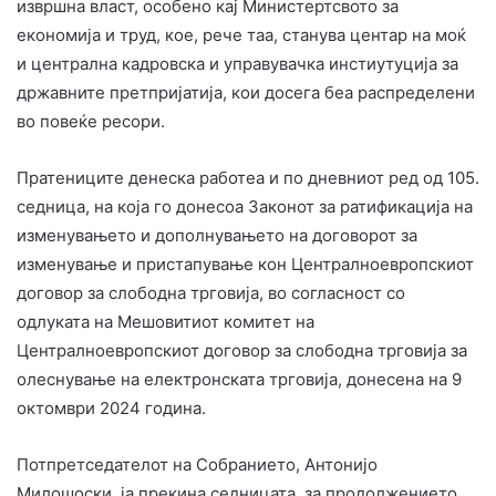
извршна власт, особено кај Министертсвото за
економија и труд, кое, рече таа, станува центар на моќ
и централна кадровска и управувачка инстиутуција за
државните претпријатија, кои досега беа распределени
во повеќе ресори.
Пратениците денеска работеа и по дневниот ред од 105.
седница, на која го донесоа Законот за ратификација на
изменувањето и дополнувањето на договорот за
изменување и пристапување кон Централноевропскиот
договор за слободна трговија, во согласност со
одлуката на Мешовитиот комитет на
Централноевропскиот договор за слободна трговија за
олеснување на електронската трговија, донесена на 9
октомври 2024 година.
Потпретседателот на Собранието, Антонијо
Милошоски, ја прекина седницата, за продолжението