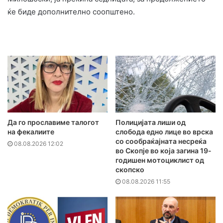
ќе биде дополнително соопштено.
Да го прославиме талогот
Полицијата лиши од
на фекалиите
слобода едно лице во врска
со сообраќајната несреќа
08.08.2026 12:02
во Скопје во која загина 19-
годишен мотоциклист од
скопско
08.08.2026 11:55