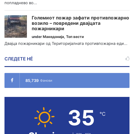
попладнево во...
Големиот пожар зафати противпожарно
возило – повредени двајцата
пожарникари
under
Македонија
,
Топ вести
Двајца пожарникари од Територијалната противпожарна еди...
СЛЕДЕТЕ НÉ
85,739
Фанови
35
℃