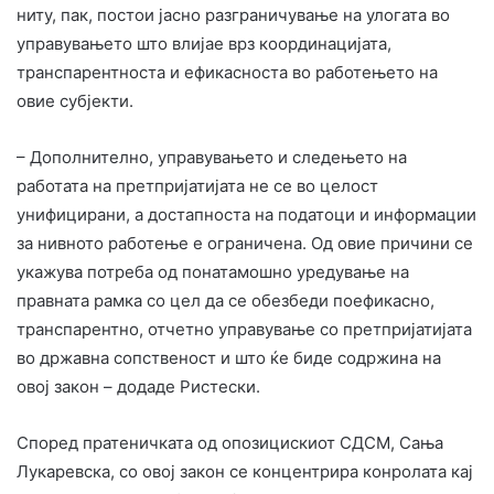
ниту, пак, постои јасно разграничување на улогата во
управувањето што влијае врз координацијата,
транспарентноста и ефикасноста во работењето на
овие субјекти. ​
– Дополнително, управувањето и следењето на
работата на претпријатијата не се во целост
унифицирани, а достапноста на податоци и информации
за нивното работење е ограничена. Од овие причини се
укажува потреба од понатамошно уредување на
правната рамка со цел да се обезбеди поефикасно,
транспарентно, отчетно управување со претпријатијата
во државна сопственост и што ќе биде содржина на
овој закон – додаде Ристески.
Според пратеничката од опозицискиот СДСМ, Сања
Лукаревска, со овој закон се концентрира конролата кај