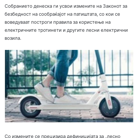
Собранието денеска ги усвои измените на Законот за
безбедност на сообраќајот на патиштата, со кои се
воведуваат построги правила за користење на
електричните тротинети и другите лесни електрични
возила.
Со измените се прецизира дефиницијата за „лесно