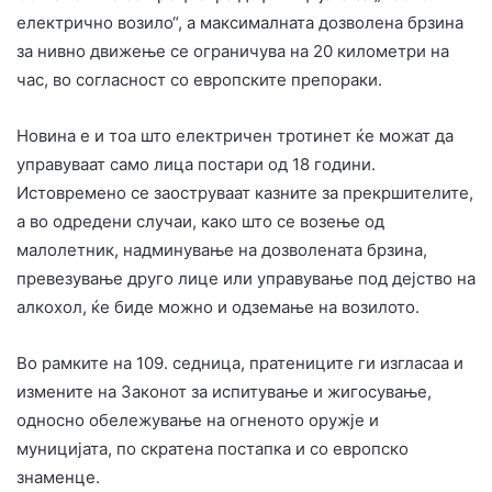
електрично возило“, а максималната дозволена брзина
за нивно движење се ограничува на 20 километри на
час, во согласност со европските препораки.
Новина е и тоа што електричен тротинет ќе можат да
управуваат само лица постари од 18 години.
Истовремено се заоструваат казните за прекршителите,
а во одредени случаи, како што се возење од
малолетник, надминување на дозволената брзина,
превезување друго лице или управување под дејство на
алкохол, ќе биде можно и одземање на возилото.
Во рамките на 109. седница, пратениците ги изгласаа и
измените на Законот за испитување и жигосување,
односно обележување на огненото оружје и
муницијата, по скратена постапка и со европско
знаменце.