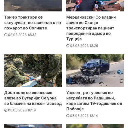
Три ер трактори се
Мерџановски: Со владин
вклучуваат во гаснењето на
авион во Скопје
пожарот во Сопиште
транспортиран пациент
повреден на одмор во
08.08.2026 18:33
Турција
08.08.2026 18:26
Дрон полн со експлозив
Уапсен трет учесник во
влезе во Бугарија: Се урна
несреќата во Радишани,
во близина на важен гасовод
каде загина 19-годишник од
Побожје
08.08.2026 18:19
08.08.2026 18:14