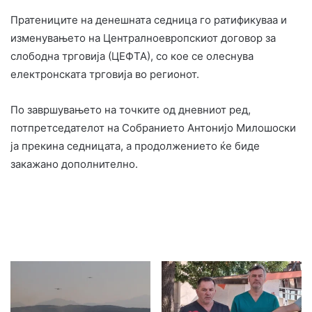
Пратениците на денешната седница го ратификуваа и
изменувањето на Централноевропскиот договор за
слободна трговија (ЦЕФТА), со кое се олеснува
електронската трговија во регионот.
По завршувањето на точките од дневниот ред,
потпретседателот на Собранието Антонијо Милошоски
ја прекина седницата, а продолжението ќе биде
закажано дополнително.