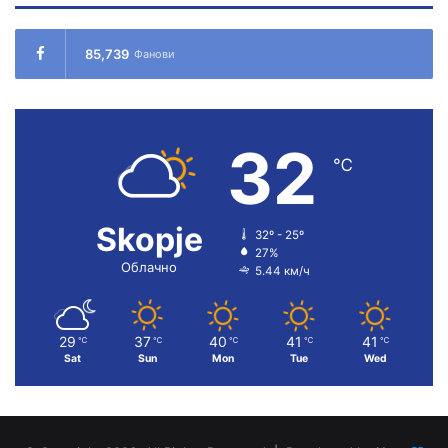
85,739
Фанови
32
℃
Skopje
32º - 25º
27%
Облачно
5.44 км/ч
29
37
40
41
41
℃
℃
℃
℃
℃
Sat
Sun
Mon
Tue
Wed