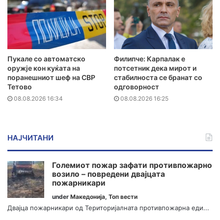
Пукале со автоматско
Филипче: Карпалак е
оружје кон куќата на
потсетник дека мирот и
поранешниот шеф на СВР
стабилноста се бранат со
Тетово
одговорност
08.08.2026 16:34
08.08.2026 16:25
НАЈЧИТАНИ
Големиот пожар зафати противпожарно
возило – повредени двајцата
пожарникари
under
Македонија
,
Топ вести
Двајца пожарникари од Територијалната противпожарна еди...