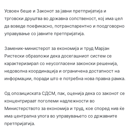
Усвоен беше и Законот за јавни претпријатија и
трговски друштва во државна сопственост, кој има цел
да воведе поефикасно, потранспарентно и поодговорно
управување со јавните претпријатија.
Заменик-министерот за економија и труд Марјан
Ристески образложи дека досегашниот систем се
карактеризирал со неусогласени законски решенија,
недоволна координација и ограничена достапност на
информации, поради што е потребна нова правна рамка.
Од опозициската СДСМ, пак, оценија дека со законот се
концентрираат поголеми надлежности во
Министерството за економија и труд, кое според нив ќе
има централна улога во управувањето со државните
претпријатија.