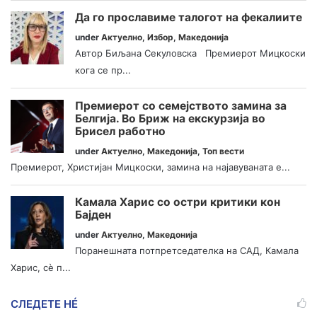
Да го прославиме талогот на фекалиите
under
Актуелно
,
Избор
,
Македонија
Автор Биљана Секуловска Премиерот Мицкоски
кога се пр...
Премиерот со семејството замина за
Белгија. Во Бриж на екскурзија во
Брисел работно
under
Актуелно
,
Македонија
,
Топ вести
Премиерот, Христијан Мицкоски, замина на најавуваната е...
Камала Харис со остри критики кон
Бајден
under
Актуелно
,
Македонија
Поранешната потпретседателка на САД, Камала
Харис, сè п...
СЛЕДЕТЕ НÉ