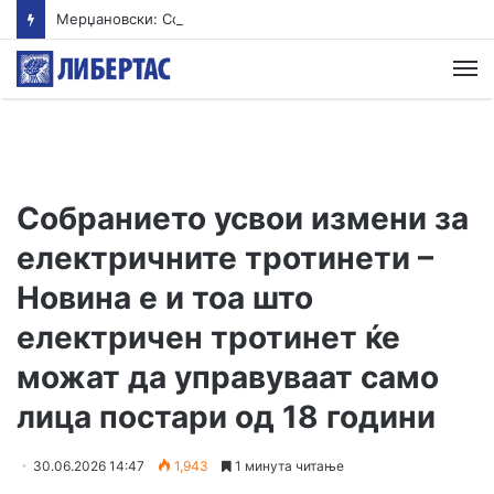
Мерџановски: Со владин авион во Скопје транспортиран пациент повреден на одмор во Турција
М
Собранието усвои измени за
електричните тротинети –
Новина е и тоа што
електричен тротинет ќе
можат да управуваат само
лица постари од 18 години
30.06.2026 14:47
1,943
1 минута читање