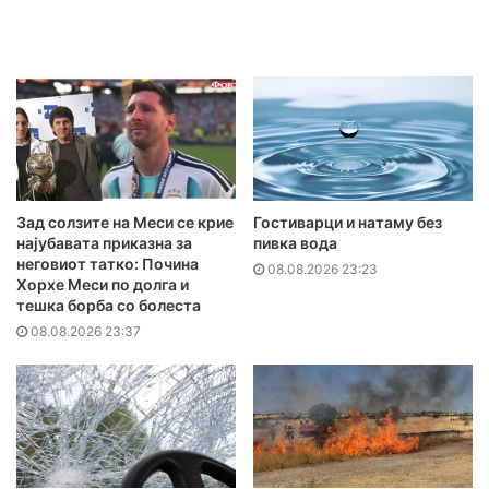
Зад солзите на Меси се крие
Гостиварци и натаму без
најубавата приказна за
пивка вода
неговиот татко: Почина
08.08.2026 23:23
Хорхе Меси по долга и
тешка борба со болеста
08.08.2026 23:37