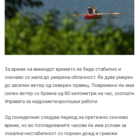
За време на викендот времето ќе биде стабилно и
сончево со мала до умерена облачност. Ќе дува умерен
до засилен ветер од северен правец. Повремено ќе има
силен ветер со брзина од 60 километри на час, соопшти
Управата за хидрометеоролошки работи.
Од понеделник следува период на претежно сончево
време, но во попладневните часови ќе има услови за
локална нестабилност со пороен дожд и грмежи