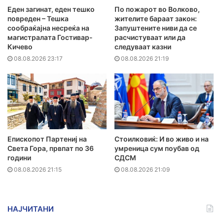
Еден загинат, еден тешко
По пожарот во Волково,
повреден – Тешка
жителите бараат закон:
сообраќајна несреќа на
Запуштените ниви да се
магистралата Гостивар-
расчистуваат или да
Кичево
следуваат казни
08.08.2026 23:17
08.08.2026 21:19
Епископот Партениј на
Стоилковиќ: И во живо и на
Света Гора, првпат по 36
умреница сум поубав од
години
СДСМ
08.08.2026 21:15
08.08.2026 21:09
НАЈЧИТАНИ