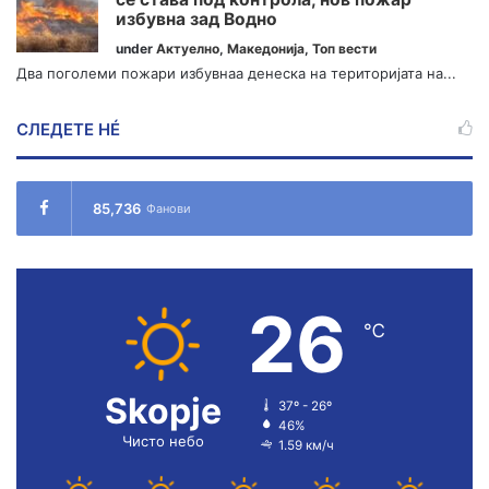
избувна зад Водно
under
Актуелно
,
Македонија
,
Топ вести
Два поголеми пожари избувнаа денеска на територијата на...
СЛЕДЕТЕ НÉ
85,736
Фанови
26
℃
Skopje
37º - 26º
46%
Чисто небо
1.59 км/ч