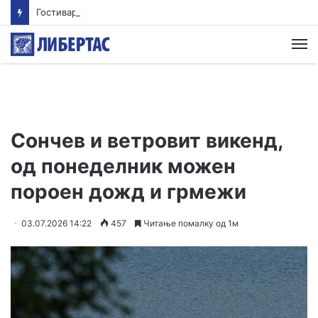
Гостиварци и натаму без пивка вода
М
Сончев и ветровит викенд,
од понеделник можен
пороен дожд и грмежи
03.07.2026 14:22
457
Читање помалку од 1м