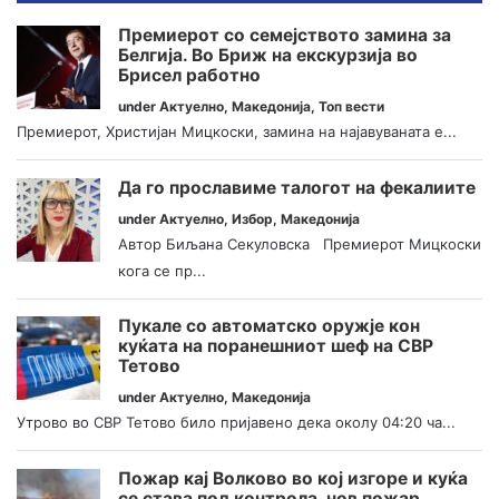
Премиерот со семејството замина за
Белгија. Во Бриж на екскурзија во
Брисел работно
under
Актуелно
,
Македонија
,
Топ вести
Премиерот, Христијан Мицкоски, замина на најавуваната е...
Да го прославиме талогот на фекалиите
under
Актуелно
,
Избор
,
Македонија
Автор Биљана Секуловска Премиерот Мицкоски
кога се пр...
Пукале со автоматско оружје кон
куќата на поранешниот шеф на СВР
Тетово
under
Актуелно
,
Македонија
Утрово во СВР Тетово било пријавено дека околу 04:20 ча...
Пожар кај Волково во кој изгоре и куќа
се става под контрола, нов пожар