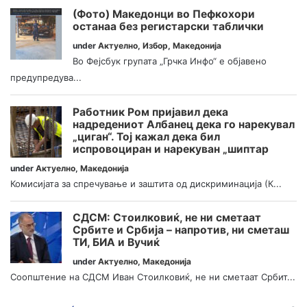
(Фото) Македонци во Пефкохори
останаа без регистарски таблички
under
Актуелно
,
Избор
,
Македонија
Во Фејсбук групата „Грчка Инфо“ е објавено
предупредува...
Работник Ром пријавил дека
надредениот Албанец дека го нарекувал
„циган“. Тој кажал дека бил
испровоциран и нарекуван „шиптар
under
Актуелно
,
Македонија
Комисијата за спречување и заштита од дискриминација (К...
СДСМ: Стоилковиќ, не ни сметаат
Србите и Србија – напротив, ни сметаш
ТИ, БИА и Вучиќ
under
Актуелно
,
Македонија
Соопштение на СДСМ Иван Стоилковиќ, не ни сметаат Србит...