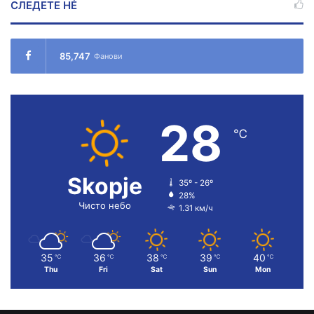
СЛЕДЕТЕ НÉ
85,747
Фанови
28
℃
Skopje
35º - 26º
28%
Чисто небо
1.31 км/ч
35
36
38
39
40
℃
℃
℃
℃
℃
Thu
Fri
Sat
Sun
Mon