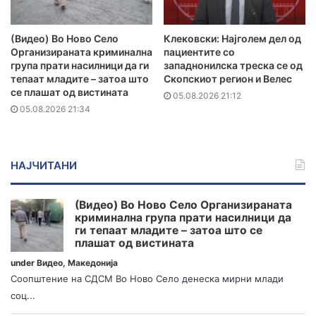
(Видео) Во Ново Село
Клековски: Најголем дел од
Организираната криминална
пациентите сo
група прати насилници да ги
западнонилска треска се од
тепаат младите – затоа што
Скопскиот регион и Велес
се плашат од вистината
05.08.2026 21:12
05.08.2026 21:34
НАЈЧИТАНИ
(Видео) Во Ново Село Организираната
криминална група прати насилници да
ги тепаат младите – затоа што се
плашат од вистината
under
Видео
,
Македонија
Соопштение на СДСМ Во Ново Село денеска мирни млади
соц...