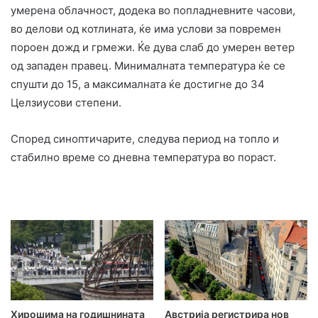
умерена облачност, додека во попладневните часови,
во делови од котлината, ќе има услови за повремен
пороен дожд и грмежи. Ќе дува слаб до умерен ветер
од западен правец. Минималната температура ќе се
спушти до 15, а максималната ќе достигне до 34
Целзиусови степени.
Според синоптичарите, следува период на топло и
стабилно време со дневна температура во пораст.
Хирошима на годишнината
Австрија регистрира нов