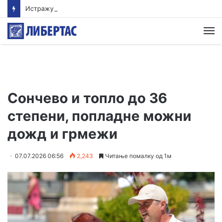
Истражување: Помалиот внес на протеини овозможува поздрав и подолг живот
М
Сончево и топло до 36
степени, попладне можни
дожд и грмежи
07.07.2026 06:56
2,243
Читање помалку од 1м