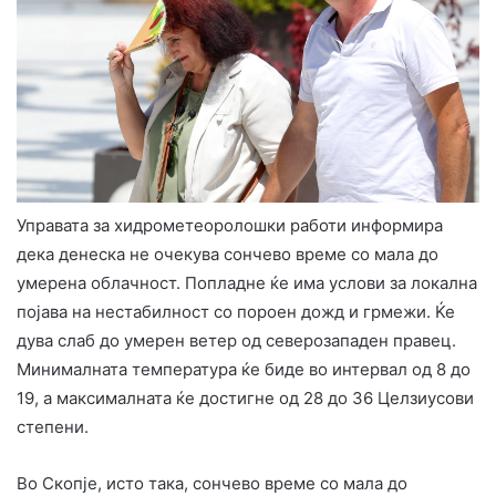
Управата за хидрометеоролошки работи информира
дека денеска не очекува сончево време со мала до
умерена облачност. Попладне ќе има услови за локална
појава на нестабилност со пороен дожд и грмежи. Ќе
дува слаб до умерен ветер од северозападен правец.
Минималната температура ќе биде во интервал од 8 до
19, а максималната ќе достигне од 28 до 36 Целзиусови
степени.
Во Скопје, исто така, сончево време со мала до